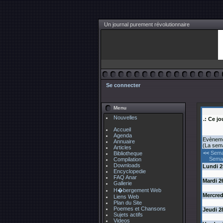
Un journal purement révolutionnaire
Se connecter
Menu
Nouvelles
.: Ce jo
Accueil
Agenda
Evèneme
Annuaire
(La sem
Articles
<<
Sema
Bibliotheque
Semai
Compilation
Downloads
Lundi
2
Encyclopedie
FAQ Anar
Mardi
2
Gallerie
H�bergement Web
Mercred
Liens Web
Plan du Site
Poemes et Chansons
Jeudi
2
Sujets actifs
Videos