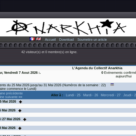
Accueil
Download
Soumettre un article
42 visiteur(s) et 0 membre(s) en ligne.
L'Agenda du Collectif Anarkhia
ur, Vendredi 7 Aout 2026 :.
0
Evènements confirmé
aujourd'hui
nts du 25 Mai 2026 jusqu'au 31 Mai 2026 (Numéros de la semaine : 22)
aine commence le Lundi)
ine précédente
Aller à :
Lundi - 25
Mardi - 26
Mercredi - 27
Jeudi - 
ne suivante
>>
5
Mai 2026
6
Mai 2026
i
27
Mai 2026
8
Mai 2026