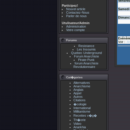
Vendred
Participez!
Nouvel article
Samedi
Contactez-Nous
Parler de nous
Dimanc
Utulisateur/Admin
Administration
Votre compte
Evénèm
Forums
Voir :
An
Resistance
Les Insoumis
Quebec Underground
Forum Anarchiste
Pirate-Punk
forum Anarchiste
Revolutionnaire
Cat�gories
Alternatives
Anarchisme
Anglais
Appel
Autres
Citations
�cologie
International
Millitantisme
Recettes v�g�
Th�orie
Video
Anarkhia