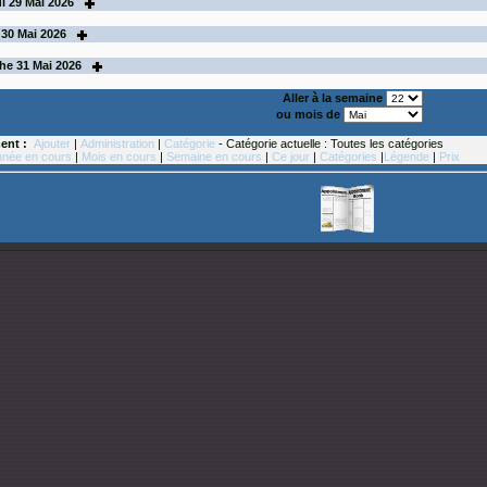
i
29
Mai 2026
30
Mai 2026
he
31
Mai 2026
Aller à la semaine
ou mois de
ent :
Ajouter
|
Administration
|
Catégorie
- Catégorie actuelle : Toutes les catégories
née en cours
|
Mois en cours
|
Semaine en cours
|
Ce jour
|
Catégories
|
Légende
|
Prix