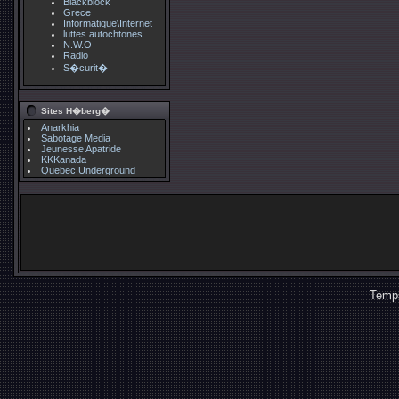
Blackblock
Grece
Informatique\Internet
luttes autochtones
N.W.O
Radio
S�curit�
Sites H�berg�
Anarkhia
Sabotage Media
Jeunesse Apatride
KKKanada
Quebec Underground
Temps