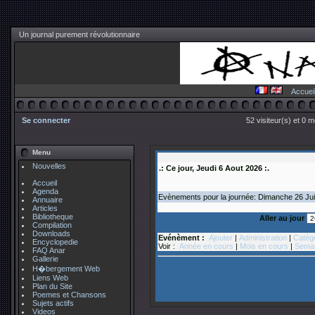
Un journal purement révolutionnaire
Accuei
Se connecter
52 visiteur(s) et 0 
Menu
Nouvelles
.: Ce jour, Jeudi 6 Aout 2026 :.
Accueil
Agenda
Evènements pour la journée: Dimanche 26
Jui
Annuaire
Articles
Bibliotheque
Aller au jour
Compilation
Downloads
Evénèment :
Ajouter
|
Administration
|
Catég
Encyclopedie
Voir :
Année en cours
|
Mois en cours
|
Semai
FAQ Anar
Gallerie
H�bergement Web
Liens Web
Plan du Site
Poemes et Chansons
Sujets actifs
Videos