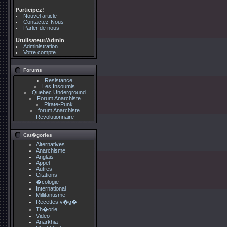
Participez!
Nouvel article
Contactez-Nous
Parler de nous
Utulisateur/Admin
Administration
Votre compte
Forums
Resistance
Les Insoumis
Quebec Underground
Forum Anarchiste
Pirate-Punk
forum Anarchiste
Revolutionnaire
Cat�gories
Alternatives
Anarchisme
Anglais
Appel
Autres
Citations
�cologie
International
Millitantisme
Recettes v�g�
Th�orie
Video
Anarkhia