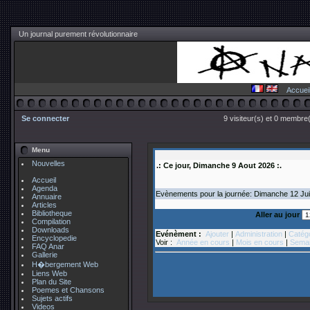
Un journal purement révolutionnaire
Accuei
Se connecter
9 visiteur(s) et 0 membre(
Menu
Nouvelles
.: Ce jour, Dimanche 9 Aout 2026 :.
Accueil
Agenda
Evènements pour la journée: Dimanche 12
Jui
Annuaire
Articles
Bibliotheque
Aller au jour
Compilation
Downloads
Evénèment :
Ajouter
|
Administration
|
Catég
Encyclopedie
Voir :
Année en cours
|
Mois en cours
|
Semai
FAQ Anar
Gallerie
H�bergement Web
Liens Web
Plan du Site
Poemes et Chansons
Sujets actifs
Videos