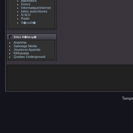
Blackblock
Grece
Informatique\Internet
luttes autochtones
N.W.O
Radio
S�curit�
Sites H�berg�
Anarkhia
Sabotage Media
Jeunesse Apatride
KKKanada
Quebec Underground
Temps