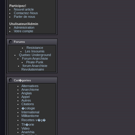
Participez!
Nouvel article
Contactez-Nous
Parler de nous
Utulisateur/Admin
Administration
Votre compte
Forums
Resistance
Les Insoumis
Quebec Underground
Forum Anarchiste
Pirate-Punk
forum Anarchiste
Revolutionnaire
Cat�gories
Alternatives
Anarchisme
Anglais
Appel
Autres
Citations
�cologie
International
Millitantisme
Recettes v�g�
Th�orie
Video
Anarkhia