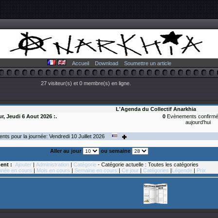
Accueil
Download
Soumettre un article
27 visiteur(s) et 0 membre(s) en ligne.
L'Agenda du Collectif Anarkhia
ur, Jeudi 6 Aout 2026 :.
0
Evènements confirmé
aujourd'hui
ts pour la journée: Vendredi 10
Juillet
2026
Aller au jour
ou semaine
ent :
Ajouter
|
Administration
|
Catégorie
- Catégorie actuelle : Toutes les catégories
née en cours
|
Mois en cours
|
Semaine en cours
|
Ce jour
|
Catégories
|
Légende
|
Prix