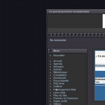
Un journal purement révolutionnaire
Se connecter
Menu
Nouvelles
.: Ce jo
Accueil
Agenda
Evènemen
Annuaire
Articles
Bibliotheque
Compilation
Downloads
Evénèm
Encyclopedie
Voir :
An
FAQ Anar
Gallerie
H�bergement Web
Liens Web
Plan du Site
Poemes et Chansons
Sujets actifs
Videos