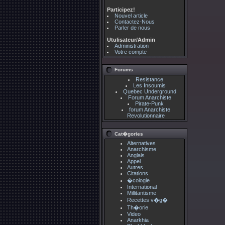
Participez!
Nouvel article
Contactez-Nous
Parler de nous
Utulisateur/Admin
Administration
Votre compte
Forums
Resistance
Les Insoumis
Quebec Underground
Forum Anarchiste
Pirate-Punk
forum Anarchiste
Revolutionnaire
Cat�gories
Alternatives
Anarchisme
Anglais
Appel
Autres
Citations
�cologie
International
Millitantisme
Recettes v�g�
Th�orie
Video
Anarkhia