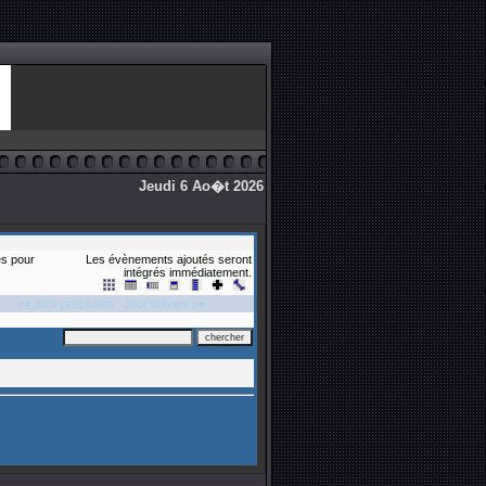
Jeudi 6 Ao�t 2026
s pour
Les évènements ajoutés seront
intégrés immédiatement.
<<
Jour précédent
Jour suivant
>>