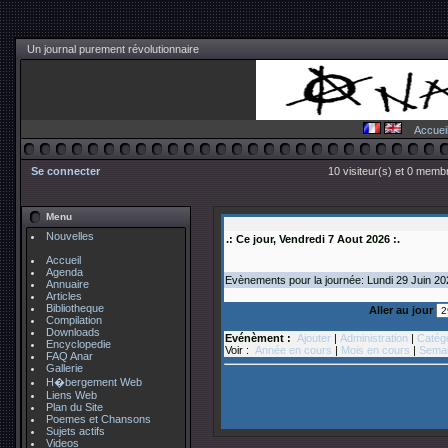
Un journal purement révolutionnaire
Accuei
Se connecter
10 visiteur(s) et 0 membr
Menu
Nouvelles
.: Ce jour, Vendredi 7 Aout 2026 :.
Accueil
Agenda
Evènements pour la journée: Lundi 29
Juin
2
Annuaire
Articles
Bibliotheque
Aller au jour
Compilation
Downloads
Evénèment :
Ajouter
|
Administration
|
Catég
Encyclopedie
Voir :
Année en cours
|
Mois en cours
|
Semai
FAQ Anar
Gallerie
H�bergement Web
Liens Web
Plan du Site
Poemes et Chansons
Sujets actifs
Videos