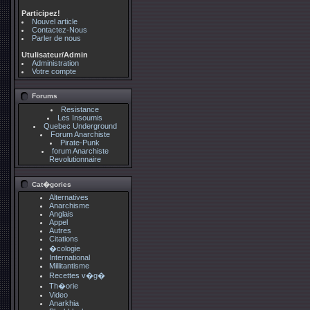
Participez!
Nouvel article
Contactez-Nous
Parler de nous
Utulisateur/Admin
Administration
Votre compte
Forums
Resistance
Les Insoumis
Quebec Underground
Forum Anarchiste
Pirate-Punk
forum Anarchiste
Revolutionnaire
Cat�gories
Alternatives
Anarchisme
Anglais
Appel
Autres
Citations
�cologie
International
Millitantisme
Recettes v�g�
Th�orie
Video
Anarkhia