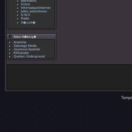
Blackblock
Grece
Informatique\Internet
luttes autochtones
N.W.O
Radio
S�curit�
Sites H�berg�
Anarkhia
Sabotage Media
Jeunesse Apatride
KKKanada
Quebec Underground
Temps