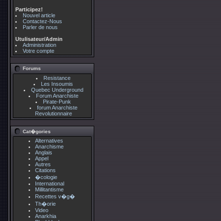
Participez!
Nouvel article
Contactez-Nous
Parler de nous
Utulisateur/Admin
Administration
Votre compte
Forums
Resistance
Les Insoumis
Quebec Underground
Forum Anarchiste
Pirate-Punk
forum Anarchiste
Revolutionnaire
Cat�gories
Alternatives
Anarchisme
Anglais
Appel
Autres
Citations
�cologie
International
Millitantisme
Recettes v�g�
Th�orie
Video
Anarkhia