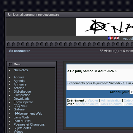
Un journal purement révolutionnaire
Accuei
Se connecter
56 visiteur(s) et 0 mem
Menu
Nouvelles
.: Ce jour, Samedi 8 Aout 2026 :.
Accueil
Agenda
Evènements pour la journée: Samedi 27
Juin
Annuaire
Articles
Bibliotheque
Aller au jour
Compilation
Downloads
Evénèment :
Ajouter
|
Administration
|
Catég
Encyclopedie
Voir :
Année en cours
|
Mois en cours
|
Semai
FAQ Anar
Gallerie
H�bergement Web
Liens Web
Plan du Site
Poemes et Chansons
Sujets actifs
Videos