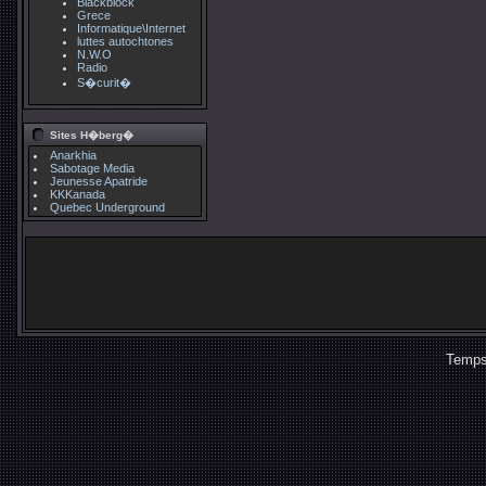
Blackblock
Grece
Informatique\Internet
luttes autochtones
N.W.O
Radio
S�curit�
Sites H�berg�
Anarkhia
Sabotage Media
Jeunesse Apatride
KKKanada
Quebec Underground
Temps