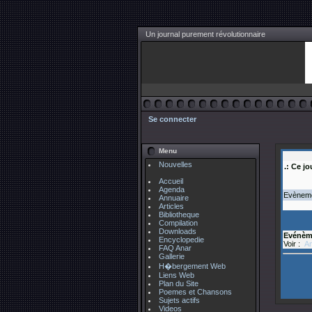
Un journal purement révolutionnaire
Se connecter
Menu
Nouvelles
.: Ce jo
Accueil
Agenda
Evènemen
Annuaire
Articles
Bibliotheque
Compilation
Downloads
Evénèm
Encyclopedie
Voir :
An
FAQ Anar
Gallerie
H�bergement Web
Liens Web
Plan du Site
Poemes et Chansons
Sujets actifs
Videos