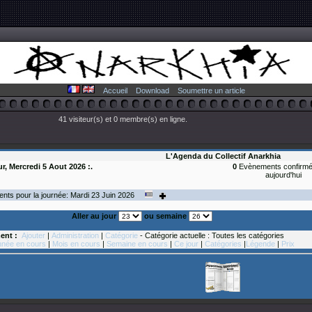
Accueil
Download
Soumettre un article
41 visiteur(s) et 0 membre(s) en ligne.
L'Agenda du Collectif Anarkhia
ur, Mercredi 5 Aout 2026 :.
0
Evènements confirmé
aujourd'hui
ts pour la journée: Mardi 23
Juin
2026
Aller au jour
ou semaine
ent :
Ajouter
|
Administration
|
Catégorie
- Catégorie actuelle : Toutes les catégories
née en cours
|
Mois en cours
|
Semaine en cours
|
Ce jour
|
Catégories
|
Légende
|
Prix