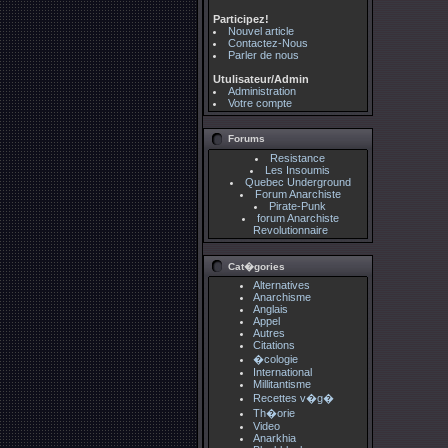
Participez!
Nouvel article
Contactez-Nous
Parler de nous
Utulisateur/Admin
Administration
Votre compte
Forums
Resistance
Les Insoumis
Quebec Underground
Forum Anarchiste
Pirate-Punk
forum Anarchiste
Revolutionnaire
Cat�gories
Alternatives
Anarchisme
Anglais
Appel
Autres
Citations
�cologie
International
Millitantisme
Recettes v�g�
Th�orie
Video
Anarkhia