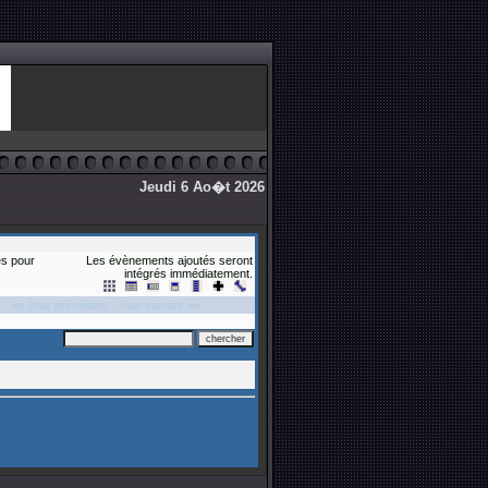
Jeudi 6 Ao�t 2026
s pour
Les évènements ajoutés seront
intégrés immédiatement.
<<
Jour précédent
Jour suivant
>>