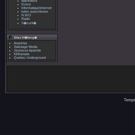
Blackblock
Grece
Informatique\Internet
luttes autochtones
N.W.O
Radio
S�curit�
Sites H�berg�
Anarkhia
Sabotage Media
Jeunesse Apatride
KKKanada
Quebec Underground
Temps