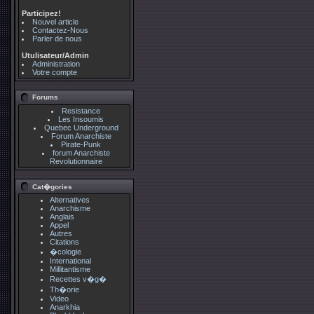
Participez!
Nouvel article
Contactez-Nous
Parler de nous
Utulisateur/Admin
Administration
Votre compte
Forums
Resistance
Les Insoumis
Quebec Underground
Forum Anarchiste
Pirate-Punk
forum Anarchiste
Revolutionnaire
Cat�gories
Alternatives
Anarchisme
Anglais
Appel
Autres
Citations
�cologie
International
Millitantisme
Recettes v�g�
Th�orie
Video
Anarkhia