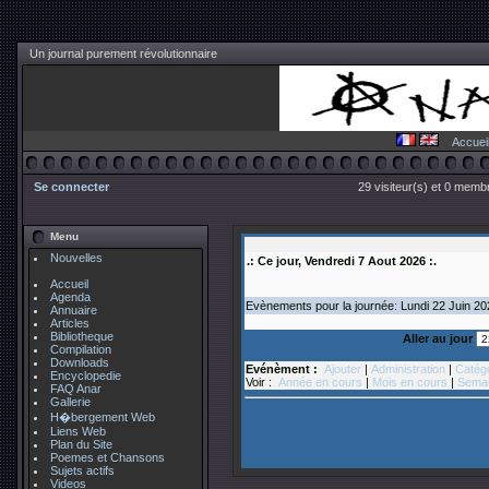
Un journal purement révolutionnaire
Accuei
Se connecter
29 visiteur(s) et 0 membr
Menu
Nouvelles
.: Ce jour, Vendredi 7 Aout 2026 :.
Accueil
Agenda
Evènements pour la journée: Lundi 22
Juin
2
Annuaire
Articles
Bibliotheque
Aller au jour
Compilation
Downloads
Evénèment :
Ajouter
|
Administration
|
Catég
Encyclopedie
Voir :
Année en cours
|
Mois en cours
|
Semai
FAQ Anar
Gallerie
H�bergement Web
Liens Web
Plan du Site
Poemes et Chansons
Sujets actifs
Videos