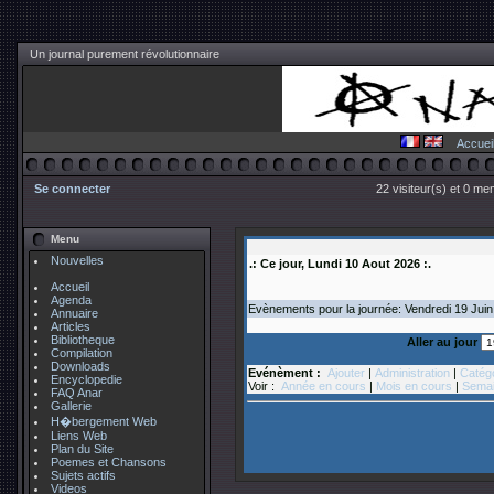
Un journal purement révolutionnaire
Accuei
Se connecter
22 visiteur(s) et 0 me
Menu
Nouvelles
.: Ce jour, Lundi 10 Aout 2026 :.
Accueil
Agenda
Evènements pour la journée: Vendredi 19
Juin
Annuaire
Articles
Bibliotheque
Aller au jour
Compilation
Downloads
Evénèment :
Ajouter
|
Administration
|
Catég
Encyclopedie
Voir :
Année en cours
|
Mois en cours
|
Semai
FAQ Anar
Gallerie
H�bergement Web
Liens Web
Plan du Site
Poemes et Chansons
Sujets actifs
Videos