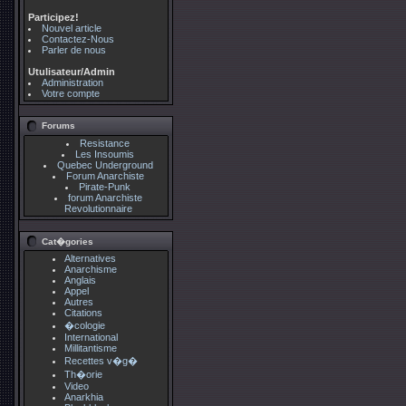
Participez!
Nouvel article
Contactez-Nous
Parler de nous
Utulisateur/Admin
Administration
Votre compte
Forums
Resistance
Les Insoumis
Quebec Underground
Forum Anarchiste
Pirate-Punk
forum Anarchiste
Revolutionnaire
Cat�gories
Alternatives
Anarchisme
Anglais
Appel
Autres
Citations
�cologie
International
Millitantisme
Recettes v�g�
Th�orie
Video
Anarkhia