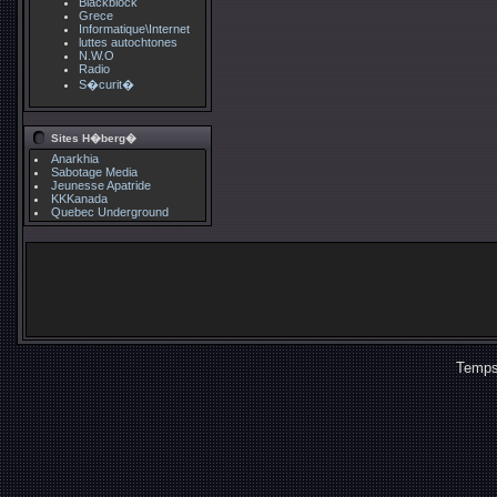
Blackblock
Grece
Informatique\Internet
luttes autochtones
N.W.O
Radio
S�curit�
Sites H�berg�
Anarkhia
Sabotage Media
Jeunesse Apatride
KKKanada
Quebec Underground
Temps