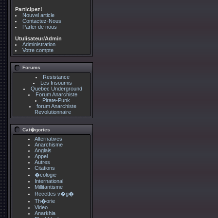
Participez!
Nouvel article
Contactez-Nous
Parler de nous
Utulisateur/Admin
Administration
Votre compte
Forums
Resistance
Les Insoumis
Quebec Underground
Forum Anarchiste
Pirate-Punk
forum Anarchiste
Revolutionnaire
Cat�gories
Alternatives
Anarchisme
Anglais
Appel
Autres
Citations
�cologie
International
Millitantisme
Recettes v�g�
Th�orie
Video
Anarkhia