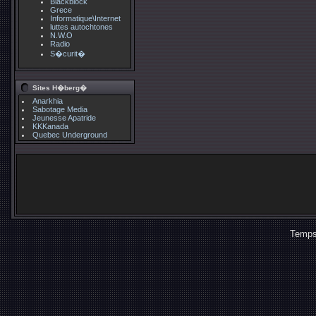
Blackblock
Grece
Informatique\Internet
luttes autochtones
N.W.O
Radio
S�curit�
Sites H�berg�
Anarkhia
Sabotage Media
Jeunesse Apatride
KKKanada
Quebec Underground
Temps