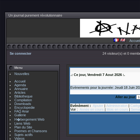
Un journal purement révolutionnaire
Accuei
Se connecter
24 visiteur(s) et 0 membr
Menu
Nouvelles
.: Ce jour, Vendredi 7 Aout 2026 :.
Accueil
Agenda
Evènements pour la journée: Jeudi 18
Juin
2
Annuaire
Articles
Bibliotheque
Aller au jour
Compilation
Downloads
Evénèment :
Ajouter
|
Administration
|
Catég
Encyclopedie
Voir :
Année en cours
|
Mois en cours
|
Semai
FAQ Anar
Gallerie
H�bergement Web
Liens Web
Plan du Site
Poemes et Chansons
Sujets actifs
Videos