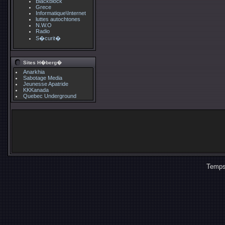
Blackblock
Grece
Informatique\Internet
luttes autochtones
N.W.O
Radio
S�curit�
Sites H�berg�
Anarkhia
Sabotage Media
Jeunesse Apatride
KKKanada
Quebec Underground
Temps