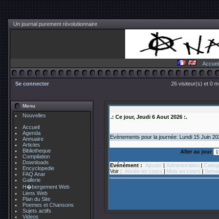
Un journal purement révolutionnaire
Accuei
Se connecter
26 visiteur(s) et 0 
Menu
Nouvelles
.: Ce jour, Jeudi 6 Aout 2026 :.
Accueil
Agenda
Evènements pour la journée: Lundi 15
Juin
2
Annuaire
Articles
Bibliotheque
Aller au jour
Compilation
Downloads
Evénèment :
Ajouter
|
Administration
|
Catég
Encyclopedie
Voir :
Année en cours
|
Mois en cours
|
Semai
FAQ Anar
Gallerie
H�bergement Web
Liens Web
Plan du Site
Poemes et Chansons
Sujets actifs
Videos