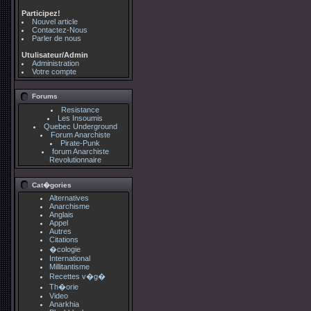
Participez!
Nouvel article
Contactez-Nous
Parler de nous
Utulisateur/Admin
Administration
Votre compte
Forums
Resistance
Les Insoumis
Quebec Underground
Forum Anarchiste
Pirate-Punk
forum Anarchiste
Revolutionnaire
Cat�gories
Alternatives
Anarchisme
Anglais
Appel
Autres
Citations
�cologie
International
Millitantisme
Recettes v�g�
Th�orie
Video
Anarkhia