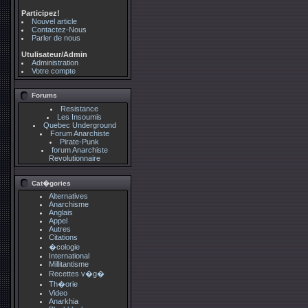
Participez!
Nouvel article
Contactez-Nous
Parler de nous
Utulisateur/Admin
Administration
Votre compte
Forums
Resistance
Les Insoumis
Quebec Underground
Forum Anarchiste
Pirate-Punk
forum Anarchiste
Revolutionnaire
Cat�gories
Alternatives
Anarchisme
Anglais
Appel
Autres
Citations
�cologie
International
Millitantisme
Recettes v�g�
Th�orie
Video
Anarkhia