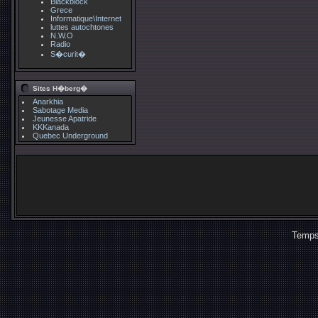
Blackblock
Grece
Informatique\Internet
luttes autochtones
N.W.O
Radio
S�curit�
Sites H�berg�
Anarkhia
Sabotage Media
Jeunesse Apatride
KKKanada
Quebec Underground
Temps