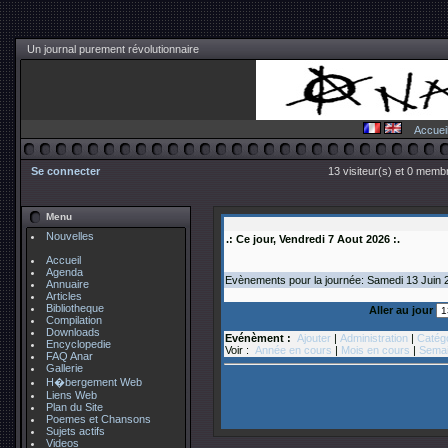
Un journal purement révolutionnaire
Accuei
Se connecter
13 visiteur(s) et 0 membr
Menu
Nouvelles
.: Ce jour, Vendredi 7 Aout 2026 :.
Accueil
Agenda
Evènements pour la journée: Samedi 13
Juin
Annuaire
Articles
Bibliotheque
Aller au jour
Compilation
Downloads
Evénèment :
Ajouter
|
Administration
|
Catég
Encyclopedie
Voir :
Année en cours
|
Mois en cours
|
Semai
FAQ Anar
Gallerie
H�bergement Web
Liens Web
Plan du Site
Poemes et Chansons
Sujets actifs
Videos