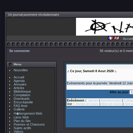
Un journal purement révolutionnaire
Accuei
Se connecter
56 visiteur(s) et 0 mem
Menu
Nouvelles
.: Ce jour, Samedi 8 Aout 2026 :.
Accueil
Agenda
Evènements pour la journée: Vendredi 12
Juin
Annuaire
Articles
Bibliotheque
Aller au jour
Compilation
Downloads
Evénèment :
Ajouter
|
Administration
|
Catég
Encyclopedie
Voir :
Année en cours
|
Mois en cours
|
Semai
FAQ Anar
Gallerie
H�bergement Web
Liens Web
Plan du Site
Poemes et Chansons
Sujets actifs
Videos