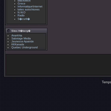
Blackblock
Grece
Informatique\Internet
luttes autochtones
N.W.O
Radio
S�curit�
Sites H�berg�
Anarkhia
Sabotage Media
Jeunesse Apatride
KKKanada
Quebec Underground
Temps