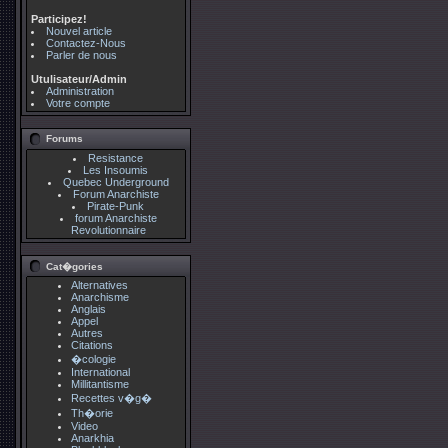
Participez!
Nouvel article
Contactez-Nous
Parler de nous
Utulisateur/Admin
Administration
Votre compte
Forums
Resistance
Les Insoumis
Quebec Underground
Forum Anarchiste
Pirate-Punk
forum Anarchiste
Revolutionnaire
Cat�gories
Alternatives
Anarchisme
Anglais
Appel
Autres
Citations
�cologie
International
Millitantisme
Recettes v�g�
Th�orie
Video
Anarkhia