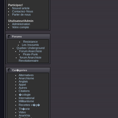
Participez!
Nouvel article
Contactez-Nous
Parler de nous
Utulisateur/Admin
Administration
Votre compte
Forums
Resistance
Les Insoumis
Quebec Underground
Forum Anarchiste
Pirate-Punk
forum Anarchiste
Revolutionnaire
Cat�gories
Alternatives
Anarchisme
Anglais
Appel
Autres
Citations
�cologie
International
Millitantisme
Recettes v�g�
Th�orie
Video
Anarkhia