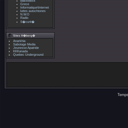
Blackblock
Grece
Informatique\Internet
luttes autochtones
N.W.O
Radio
S�curit�
Sites H�berg�
Anarkhia
Sabotage Media
Jeunesse Apatride
KKKanada
Quebec Underground
Temps