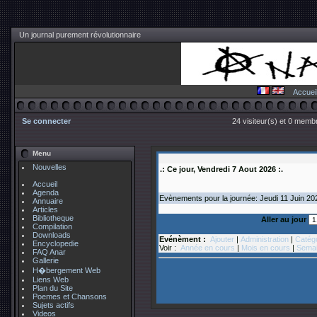
Un journal purement révolutionnaire
Accuei
Se connecter
24 visiteur(s) et 0 membr
Menu
Nouvelles
.: Ce jour, Vendredi 7 Aout 2026 :.
Accueil
Agenda
Evènements pour la journée: Jeudi 11
Juin
2
Annuaire
Articles
Bibliotheque
Aller au jour
Compilation
Downloads
Evénèment :
Ajouter
|
Administration
|
Catég
Encyclopedie
Voir :
Année en cours
|
Mois en cours
|
Semai
FAQ Anar
Gallerie
H�bergement Web
Liens Web
Plan du Site
Poemes et Chansons
Sujets actifs
Videos