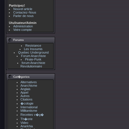
Participez!
Nouvel article
Contactez-Nous
Parler de nous
Utulisateur/Admin
Administration
Votre compte
Forums
Resistance
Les Insoumis
Quebec Underground
Forum Anarchiste
Pirate-Punk
forum Anarchiste
Revolutionnaire
Cat�gories
Alternatives
Anarchisme
Anglais
Appel
Autres
Citations
�cologie
International
Millitantisme
Recettes v�g�
Th�orie
Video
Anarkhia