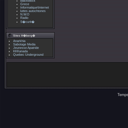
Blackblock
Grece
Informatique\Internet
luttes autochtones
N.W.O
Radio
S�curit�
Sites H�berg�
Anarkhia
Sabotage Media
Jeunesse Apatride
KKKanada
Quebec Underground
Temps