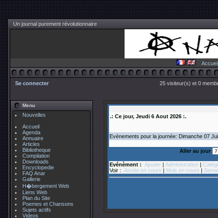
Un journal purement révolutionnaire
Accuei
Se connecter
25 visiteur(s) et 0 membr
Menu
Nouvelles
.: Ce jour, Jeudi 6 Aout 2026 :.
Accueil
Agenda
Evènements pour la journée: Dimanche 07
Ju
Annuaire
Articles
Bibliotheque
Aller au jour
Compilation
Downloads
Evénèment :
Ajouter
|
Administration
|
Catég
Encyclopedie
Voir :
Année en cours
|
Mois en cours
|
Semai
FAQ Anar
Gallerie
H�bergement Web
Liens Web
Plan du Site
Poemes et Chansons
Sujets actifs
Videos