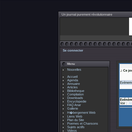
Un journal purement révolutionnaire
Se connecter
Menu
Nouvelles
.: Ce j
Accueil
Agenda
Evèneme
Annuaire
Articles
Bibliotheque
Compilation
Downloads
Evénèm
Encyclopedie
Voir :
An
FAQ Anar
Gallerie
H�bergement Web
Liens Web
Plan du Site
Poemes et Chansons
Sujets actifs
Videos