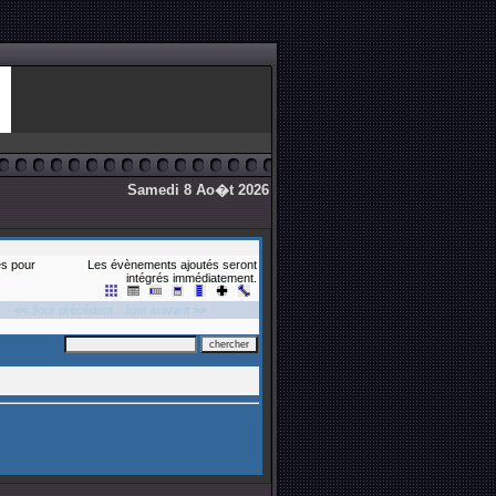
Samedi 8 Ao�t 2026
s pour
Les évènements ajoutés seront
intégrés immédiatement.
<<
Jour précédent
Jour suivant
>>