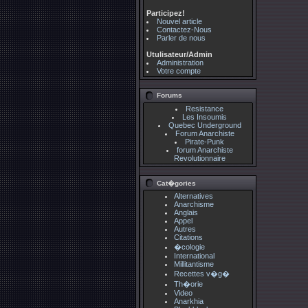
Participez!
Nouvel article
Contactez-Nous
Parler de nous
Utulisateur/Admin
Administration
Votre compte
Forums
Resistance
Les Insoumis
Quebec Underground
Forum Anarchiste
Pirate-Punk
forum Anarchiste
Revolutionnaire
Cat�gories
Alternatives
Anarchisme
Anglais
Appel
Autres
Citations
�cologie
International
Millitantisme
Recettes v�g�
Th�orie
Video
Anarkhia