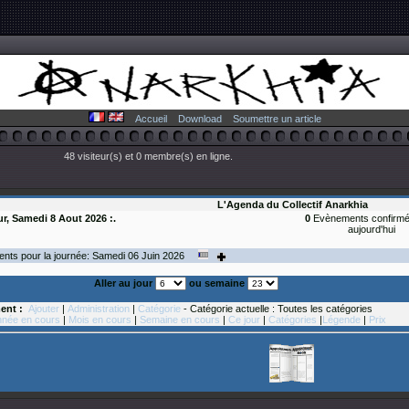
Accueil
Download
Soumettre un article
48 visiteur(s) et 0 membre(s) en ligne.
L'Agenda du Collectif Anarkhia
our, Samedi 8 Aout 2026 :.
0
Evènements confirmé
aujourd'hui
nts pour la journée: Samedi 06
Juin
2026
Aller au jour
ou semaine
ent :
Ajouter
|
Administration
|
Catégorie
- Catégorie actuelle : Toutes les catégories
née en cours
|
Mois en cours
|
Semaine en cours
|
Ce jour
|
Catégories
|
Légende
|
Prix