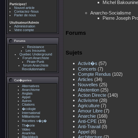
Michel Bakounine
Participez!
Nouvel article
Contactez-Nous
Anarcho-Socialisme
Parler de nous
Pierre Joseph Pr
Utulisateur/Admin
Administration
Votre compte
Forums
Forums
Resistance
Les Insoumis
Sujets
Quebec Underground
Forum Anarchiste
Pirate-Punk
Activit�s
(57)
forum Anarchiste
Concerts
(7)
Revolutionnaire
Compte Rendus
(102)
Articles
(34)
Cat�gories
Nouvelles
(25)
Alternatives
Abstention
(25)
Anarchisme
Anglais
Action Directe
(140)
Appel
Activisme
(28)
Autres
Citations
Agriculture
(7)
�cologie
Amour Libre
(7)
International
Anarchie
(168)
Millitantisme
Anti-CPE
(19)
Recettes v�g�
Th�orie
Anti-Travail
(0)
Video
Appel
(6)
Anarkhia
Architecture
(2)
Blackblock