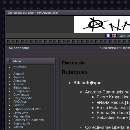
Un journal purement révolutionnaire
Accuei
Se connecter
27 visiteur(s) et 0 mem
Menu
Plan du site
Nouvelles
Rubriques
Accueil
Agenda
Annuaire
Biblioth�que
Articles
Bibliotheque
Compilation
Anarcho-Communisme
Downloads
Pierre Kropotkine
Encyclopedie
FAQ Anar
�lis� Reclus [1
Gallerie
Errico Malatesta 
H�bergement Web
Emma Goldman [
Liens Web
Plan du Site
Sébastien Faure 
Poemes et Chansons
Sujets actifs
Collectivisme Libertaire
Videos