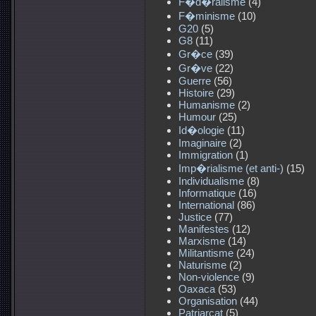
F�d�ralisme
(4)
F�minisme
(10)
G20
(5)
G8
(11)
Gr�ce
(39)
Gr�ve
(22)
Guerre
(56)
Histoire
(29)
Humanisme
(2)
Humour
(25)
Id�ologie
(11)
Imaginaire
(2)
Immigration
(1)
Imp�rialisme (et anti-)
(15)
Individualisme
(8)
Informatique
(16)
International
(86)
Justice
(77)
Manifestes
(12)
Marxisme
(14)
Militantisme
(24)
Naturisme
(2)
Non-violence
(9)
Oaxaca
(53)
Organisation
(44)
Patriarcat
(5)