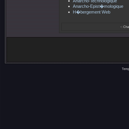
Anarcho-Technologique
Anarcho-Epist�mologique
H�bergement Web
-:
Char
Temp