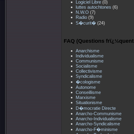
Logiciel Libre
(0)
luttes autochtones
(6)
N.W.O
(7)
Radio
(9)
S�curit�
(24)
FAQ (Questions frï¿½quent
Anarchisme
Individualisme
Communisme
Socialisme
Collectivisme
Syndicalisme
�cologisme
Autonome
Conseillisme
Marxisme
Situationisme
D�mocratie Directe
Anarcho-Communisme
Anarcho-Individualisme
Anarcho-Syndicalisme
Anarcho-F�minisme