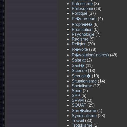
Patriotisme
(3)
Philosophie
(18)
Politique
(37)
Pr�curseurs
(4)
Propri�t�
(8)
Prostitution
(0)
Psychologie
(7)
Racisme
(9)
Religion
(30)
R�volte
(78)
R�volution(-naires)
(48)
Salariat
(2)
Sant�
(11)
Science
(13)
Sexualit�
(10)
Situationisme
(14)
Socialisme
(13)
Sport
(2)
SPP
(5)
SPVM
(20)
SQUAT
(29)
Surr�alisme
(1)
Syndicalisme
(28)
Travail
(33)
Trotskisme
(2)