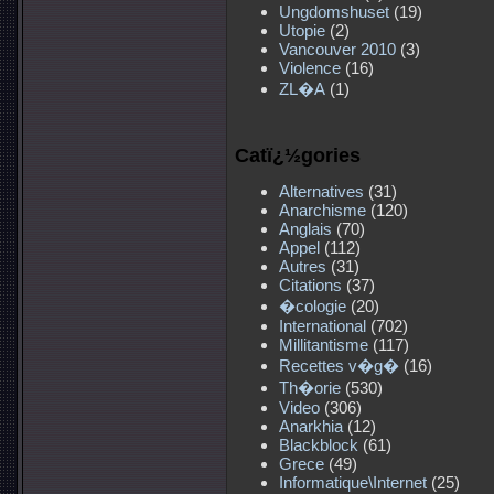
Ungdomshuset
(19)
Utopie
(2)
Vancouver 2010
(3)
Violence
(16)
ZL�A
(1)
Catï¿½gories
Alternatives
(31)
Anarchisme
(120)
Anglais
(70)
Appel
(112)
Autres
(31)
Citations
(37)
�cologie
(20)
International
(702)
Millitantisme
(117)
Recettes v�g�
(16)
Th�orie
(530)
Video
(306)
Anarkhia
(12)
Blackblock
(61)
Grece
(49)
Informatique\Internet
(25)