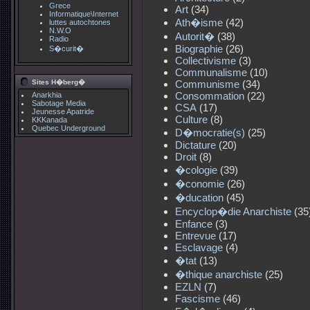
Grece
Art
(34)
Informatique\Internet
Ath�isme
(42)
luttes autochtones
N.W.O
Autorit�
(38)
Radio
Biographie
(26)
S�curit�
Collectivisme
(3)
Communalisme
(10)
Sites H�berg�
Communisme
(34)
Consommation
(22)
Anarkhia
Sabotage Media
CSA
(17)
Jeunesse Apatride
Culture
(8)
KKKanada
Quebec Underground
D�mocratie(s)
(25)
Dictature
(20)
Droit
(8)
�cologie
(39)
�conomie
(26)
�ducation
(45)
Encyclop�die Anarchiste
(35
Enfance
(3)
Entrevue
(17)
Esclavage
(4)
�tat
(13)
�thique anarchiste
(25)
EZLN
(7)
Fascisme
(46)