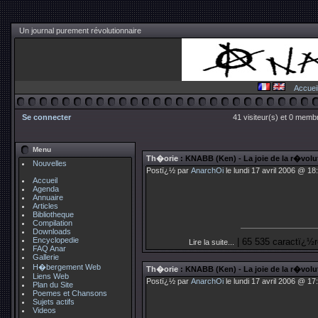
Un journal purement révolutionnaire
Accuei
Se connecter
41 visiteur(s) et 0 membr
Menu
Th�orie
: KNABB (Ken) - La joie de la r�volut
Nouvelles
Postï¿½ par
AnarchOi
le lundi 17 avril 2006 @ 18
Accueil
Agenda
Annuaire
Articles
Bibliotheque
Compilation
Downloads
Encyclopedie
| 65 535 caractï¿½r
Lire la suite...
FAQ Anar
Gallerie
H�bergement Web
Th�orie
: KNABB (Ken) - La joie de la r�volut
Liens Web
Postï¿½ par
AnarchOi
le lundi 17 avril 2006 @ 17
Plan du Site
Poemes et Chansons
Sujets actifs
Videos