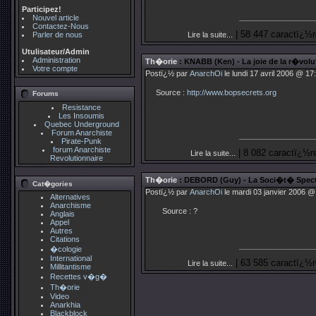
Participez!
Nouvel article
Contactez-Nous
| 58 447 caractï¿½r
Parler de nous
Lire la suite...
Utulisateur/Admin
Administration
Th�orie
: KNABB (Ken) - La joie de la r�volu
Votre compte
Postï¿½ par
AnarchOi
le lundi 17 avril 2006 @ 17
Source :
http://www.bopsecrets.org
Forums
Resistance
Les Insoumis
Quebec Underground
Forum Anarchiste
Pirate-Punk
forum Anarchiste
| 8 082 caractï¿½r
Lire la suite...
Revolutionnaire
Th�orie
: DEBORD (Guy) - La Soci�t� Spect
Cat�gories
Postï¿½ par
AnarchOi
le mardi 03 janvier 2006 @
Alternatives
Anarchisme
Source : ?
Anglais
Appel
Autres
Citations
�cologie
International
| 63 585 caractï¿½r
Lire la suite...
Millitantisme
Recettes v�g�
Th�orie
Video
Anarkhia
Blackblock