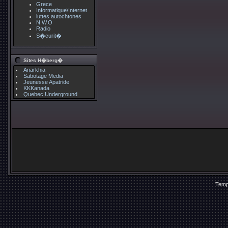
Grece
Informatique\Internet
luttes autochtones
N.W.O
Radio
S�curit�
Sites H�berg�
Anarkhia
Sabotage Media
Jeunesse Apatride
KKKanada
Quebec Underground
Temp