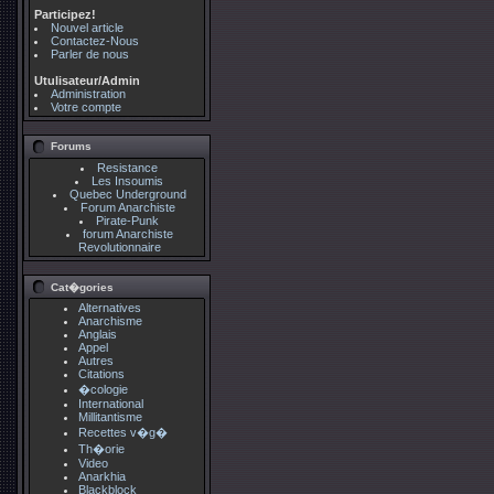
Participez!
Nouvel article
Contactez-Nous
Parler de nous
Utulisateur/Admin
Administration
Votre compte
Forums
Resistance
Les Insoumis
Quebec Underground
Forum Anarchiste
Pirate-Punk
forum Anarchiste
Revolutionnaire
Cat�gories
Alternatives
Anarchisme
Anglais
Appel
Autres
Citations
�cologie
International
Millitantisme
Recettes v�g�
Th�orie
Video
Anarkhia
Blackblock