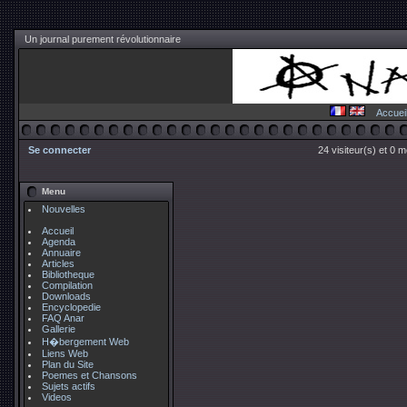
Un journal purement révolutionnaire
Accuei
Se connecter
24 visiteur(s) et 0 
Menu
Nouvelles
Accueil
Agenda
Annuaire
Articles
Bibliotheque
Compilation
Downloads
Encyclopedie
FAQ Anar
Gallerie
H�bergement Web
Liens Web
Plan du Site
Poemes et Chansons
Sujets actifs
Videos