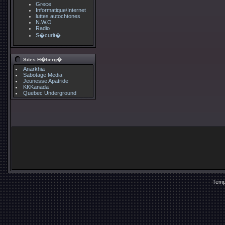
Grece
Informatique\Internet
luttes autochtones
N.W.O
Radio
S�curit�
Sites H�berg�
Anarkhia
Sabotage Media
Jeunesse Apatride
KKKanada
Quebec Underground
Temp