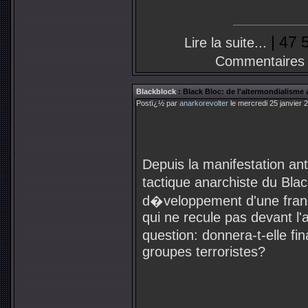
| 47 
Lire la suite...
Commentaires
Blackblock
: Black Bloc: de l'altermondialisme 
Postï¿½ par
anarkorevolter
le mercredi 25 janvier 
Depuis la manifestation ant
tactique anarchiste du Bla
d�veloppement d'une fran
qui ne recule pas devant l
question: donnera-t-elle 
groupes terroristes?