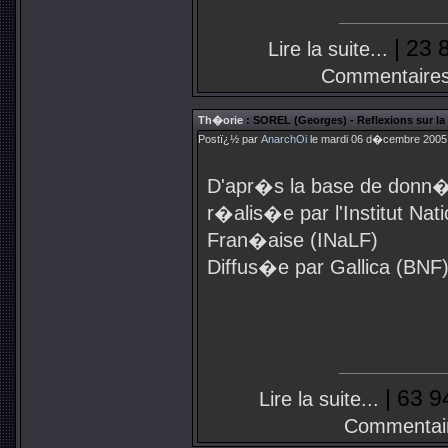
| 23 
Lire la suite...
Commentaires
Th�orie
: SOREL (Georges) - Reflexions sur la
Postï¿½ par
AnarchOi
le mardi 06 d�cembre 2005 
D'apr�s la base de donn�e
r�alis�e par l'Institut Nat
Fran�aise (INaLF)
Diffus�e par Gallica (BNF
| 63 9
Lire la suite...
Commentai