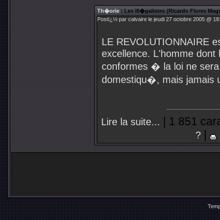
Th�orie
: Les Ill�galistes (Ricardo Flores Mag
Postï¿½ par calvaire le jeudi 27 octobre 2005 @ 18
LE REVOLUTIONNAIRE est u
excellence. L'homme dont l
conformes � la loi ne sera
domestiqu�, mais jamais u
| 1 851 car
Lire la suite...
|
?
Temp