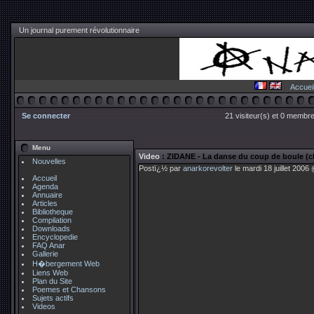
Un journal purement révolutionnaire
Accuei
Se connecter
21 visiteur(s) et 0 membre
Menu
Video
: ZIDANE - La danse du coup de boule (cl
Nouvelles
Postï¿½ par
anarkorevolter
le mardi 18 juillet 2006
Accueil
Agenda
Annuaire
Articles
Bibliotheque
Compilation
Downloads
Encyclopedie
FAQ Anar
Gallerie
H�bergement Web
Liens Web
Plan du Site
Poemes et Chansons
Sujets actifs
Videos