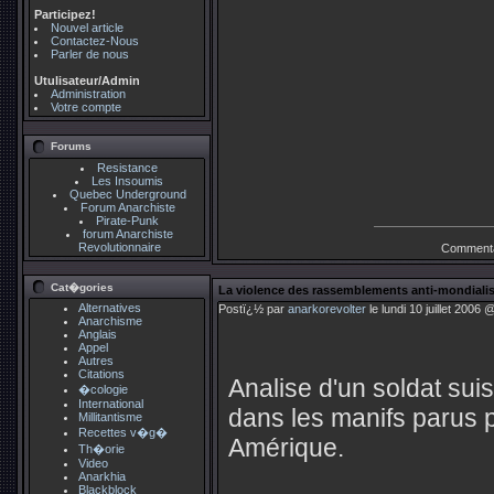
Participez!
Nouvel article
Contactez-Nous
Parler de nous
Utulisateur/Admin
Administration
Votre compte
Forums
Resistance
Les Insoumis
Quebec Underground
Forum Anarchiste
Pirate-Punk
forum Anarchiste
Revolutionnaire
Commenta
Cat�gories
La violence des rassemblements anti-mondial
Alternatives
Postï¿½ par
anarkorevolter
le lundi 10 juillet 2006
Anarchisme
Anglais
Appel
Autres
Citations
Analise d'un soldat suis
�cologie
International
dans les manifs parus 
Millitantisme
Recettes v�g�
Amérique.
Th�orie
Video
Anarkhia
Blackblock