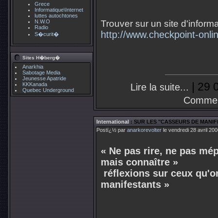
Grece
Informatique\Internet
luttes autochtones
N.W.O
Trouver sur un site d'informa
Radio
http://www.checkpoint-onli
S�curit�
Sites H�berg�
Anarkhia
Sabotage Media
Jeunesse Apatride
| 29 
KKKanada
Lire la suite...
Quebec Underground
Commen
International
: SUR LES "CASSEURS DE MANIFE
Postï¿½ par
anarkorevolter
le vendredi 28 avril 20
« Ne pas rire, ne pas mép
mais connaître »
réflexions sur ceux qu'o
manifestants »