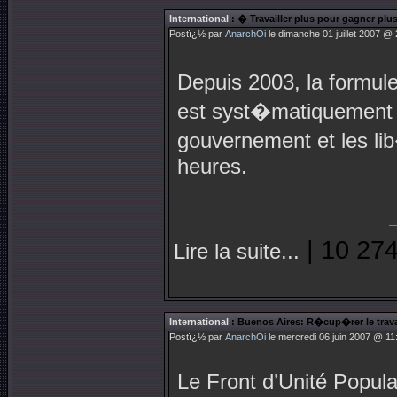
International
: � Travailler plus pour gagner p
Postï¿½ par
AnarchOi
le dimanche 01 juillet 2007 @ 
Depuis 2003, la formule
est syst�matiquement 
gouvernement et les li
heures.
| 10 274
Lire la suite...
International
: Buenos Aires: R�cup�rer le travail
Postï¿½ par
AnarchOi
le mercredi 06 juin 2007 @ 11
Le Front d’Unité Popula