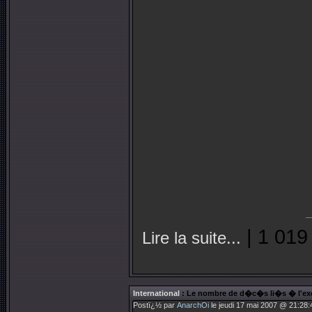
| 1 019
Lire la suite...
International
: Le nombre de d�c�s li�s � l'exc
Postï¿½ par
AnarchOi
le jeudi 17 mai 2007 @ 21:28: