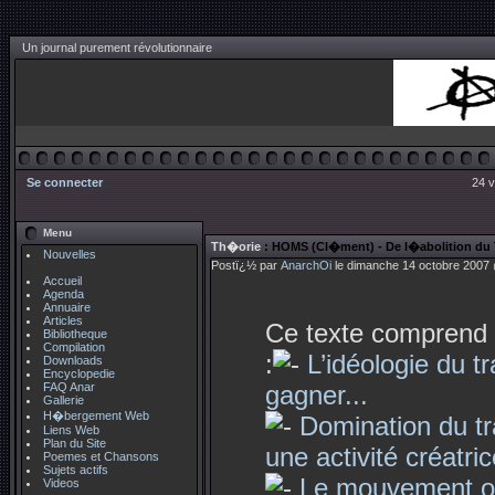
Un journal purement révolutionnaire
Se connecter
24 v
Menu
Th�orie
: HOMS (Cl�ment) - De l�abolition du T
Nouvelles
Postï¿½ par
AnarchOi
le dimanche 14 octobre 2007 
Accueil
Agenda
Annuaire
Articles
Ce texte comprend 
Bibliotheque
Compilation
:
L’idéologie du t
Downloads
Encyclopedie
FAQ Anar
gagner...
Gallerie
H�bergement Web
Domination du tra
Liens Web
Plan du Site
une activité créatric
Poemes et Chansons
Sujets actifs
Le mouvement ou
Videos