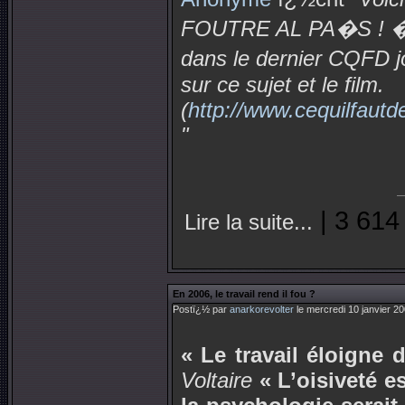
FOUTRE AL PA�S ! � tr
dans le dernier CQFD j
sur ce sujet et le film.
(
http://www.cequilfautde
"
| 3 614
Lire la suite...
En 2006, le travail rend il fou ?
Postï¿½ par
anarkorevolter
le mercredi 10 janvier 2
« Le travail éloigne 
Voltaire
« L’oisiveté 