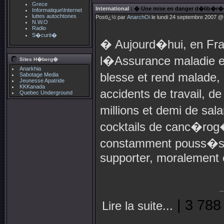
Grece
International
: � Une mise en danger d�lib�r�
Informatique\Internet
luttes autochtones
Postï¿½ par
AnarchOi
le lundi 24 septembre 2007 @ 
N.W.O
Radio
S�curit�
� Aujourd�hui, en Franc
l�Assurance maladie et 
Sites H�berg�
Anarkhia
blesse et rend malade,
Sabotage Media
Jeunesse Apatride
KKKanada
accidents de travail, d
Quebec Underground
millions et demi de sa
cocktails de canc�ro
constamment pouss�s 
supporter, moralement 
| 3 788
Lire la suite...