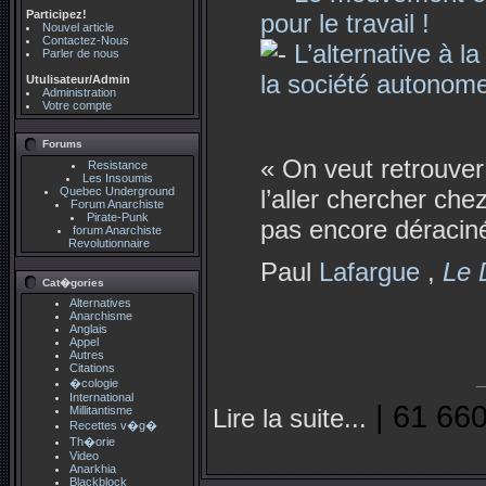
Participez!
pour le travail !
Nouvel article
Contactez-Nous
L’alternative à l
Parler de nous
la société autonom
Utulisateur/Admin
Administration
Votre compte
Forums
« On veut retrouver
Resistance
Les Insoumis
Quebec Underground
l’aller chercher ch
Forum Anarchiste
Pirate-Punk
pas encore déraciné 
forum Anarchiste
Revolutionnaire
Paul
Lafargue
,
Le 
Cat�gories
Alternatives
Anarchisme
Anglais
Appel
Autres
Citations
�cologie
International
| 61 660
Millitantisme
Lire la suite...
Recettes v�g�
Th�orie
Video
Anarkhia
Blackblock