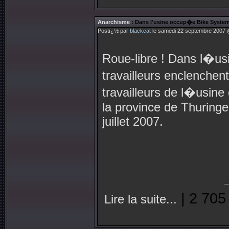
Anarchisme
: Dans l'usine occup�e Bike System G
Postï¿½ par
blackcat
le samedi 22 septembre 2007 @
Roue-libre ! Dans l�u
travailleurs enclenchen
travailleurs de l�usin
la province de Thuring
juillet 2007.
| 2 705
Lire la suite...