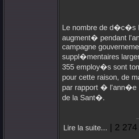
Le nombre de d�c�s l
augment� pendant l'a
campagne gouvernementa
suppl�mentaires large
355 employ�s sont t
pour cette raison, de 
par rapport � l'ann�e
de la Sant�.
| 2 274
Lire la suite...