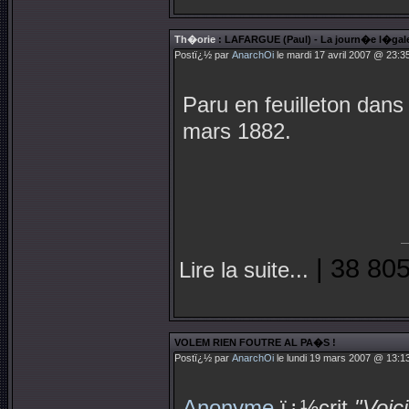
Th�orie
: LAFARGUE (Paul) - La journ�e l�gale 
Postï¿½ par
AnarchOi
le mardi 17 avril 2007 @ 23:35
Paru en feuilleton dans
mars 1882.
| 38 805
Lire la suite...
VOLEM RIEN FOUTRE AL PA�S !
Postï¿½ par
AnarchOi
le lundi 19 mars 2007 @ 13:13
Anonyme
ï¿½crit
"Voic