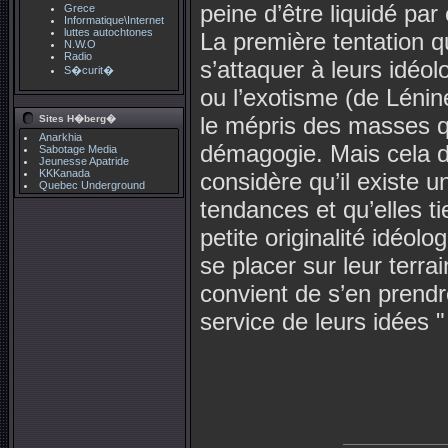
peine d’être liquidé par
Grece
Informatique\Internet
luttes autochtones
La première tentation qui
N.W.O
Radio
s’attaquer à leurs idéo
S�curit�
ou l’exotisme (de Lénin
le mépris des masses q
Sites H�berg�
Anarkhia
démagogie. Mais cela dev
Sabotage Media
Jeunesse Apatride
KKKanada
considère qu’il existe u
Quebec Underground
tendances et qu’elles ti
petite originalité idéolo
se placer sur leur terrai
convient de s’en prendre 
service de leurs idées