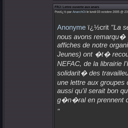
FRJ: Lettre ouverte aux anars
Postï¿½ par
AnarchOi
le lundi 03 octobre 2005 @ 23
Anonyme
ï¿½crit
"La s
nous avons remarqu� q
affiches de notre organ
Jeunes) ont �t� recouv
NEFAC, de la librairie
solidarit� des travail
une lettre aux groupe
aussi qu'il serait bon qu
g�n�ral en prennent 
"