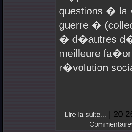
questions � la 
guerre � (colle
� d�autres d�c
meilleure fa�on
r�volution soci
| 20 2
Lire la suite...
Commentaire