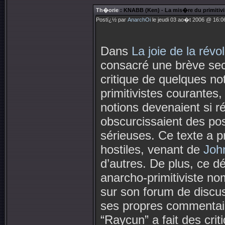
Th�orie
: KNABB (Ken) - La mis�re du primitiv
Postï¿½ par
AnarchOi
le jeudi 03 ao�t 2006 @ 16:06
Dans
La joie de la révo
consacré une brève sec
critique de quelques n
primitivistes courantes
notions devenaient si ré
obscurcissaient des poss
sérieuses. Ce texte a p
hostiles, venant de
Joh
d’autres. De plus, ce dé
anarcho-primitiviste no
sur son forum de discu
ses propres commentair
“Raycun” a fait des crit