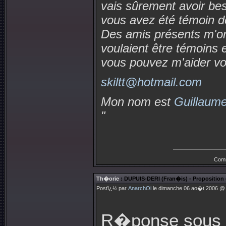
vais sûrement avoir bes
vous avez été témoin d
Des amis présents m'ont
voulaient être témoins e
vous pouvez m'aider voi
skiltt@hotmail.com
Mon nom est
Guillaum
"
Comm
Th�orie
: DUPUIS-DERI (Fran�is) - Proposition d
Postï¿½ par
AnarchOi
le dimanche 06 ao�t 2006 @ 0
R�ponse sous 