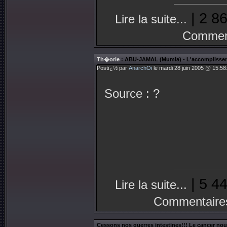
| 2 86
Lire la suite...
Comment
Th�orie
: ABU-JAMAL (Mumia) - L'accomplissem
Postï¿½ par
AnarchOi
le mardi 28 juin 2005 @ 15:58
Source : ?
| 5 44
Lire la suite...
Commentaire
Cessons nos guerres intestines!!! Le cancer nou