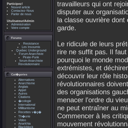
travailleurs qui ont rejo
Participez!
Nouvel article
disputer aux organisatio
Contactez-Nous
Parler de nous
la classe ouvrière dont 
Utulisateur/Admin
Administration
garde.
Votre compte
Forums
Le ridicule de leurs pré
Resistance
Les Insoumis
rire ne suffit pas. Il fa
Quebec Underground
Forum Anarchiste
Pirate-Punk
pourquoi le monde mode
forum Anarchiste
Revolutionnaire
extrémistes, et déchirer
découvrir leur rôle histo
Cat�gories
Alternatives
révolutionnaires doiven
Anarchisme
Anglais
des organisations gauch
Appel
Autres
Citations
menacer l’ordre du vie
�cologie
International
ne peut entraîner au m
Millitantisme
Recettes v�g�
Commencer à les critique
Th�orie
Video
mouvement révolutionnai
Anarkhia
Blackblock