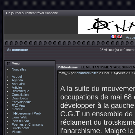
Un journal purement révolutionnaire
Accuei
Se connecter
25 visiteur(s) et 0 memb
Menu
Millitantisme
: LE MILITANTISME STADE SUPREM
Nouvelles
Postï¿½ par
anarkorevolter
le lundi 05 f�vrier 2007
Accueil
Agenda
Annuaire
A la suite du mouveme
Articles
Bibliotheque
Compilation
occupations de mai 68 
Downloads
Encyclopedie
développer à la gauche
FAQ Anar
Gallerie
C.G.T un ensemble de p
H�bergement Web
Liens Web
réclament du trotskism
Plan du Site
Poemes et Chansons
Sujets actifs
l’anarchisme. Malgré le
Videos