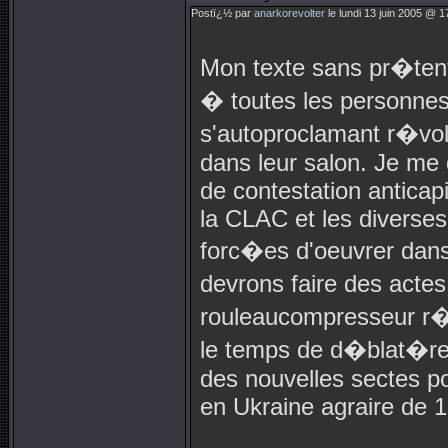
Postï¿½ par
anarkorevolter
le lundi 13 juin 2005 @ 1
Mon texte sans pr�tent
� toutes les personnes
s'autoproclamant r�volu
dans leur salon. Je m
de contestation anticap
la CLAC et les diverses 
forc�es d'oeuvrer dans
devrons faire des actes
rouleaucompresseur r�p
le temps de d�blat�rer
des nouvelles sectes po
en Ukraine agraire de 1