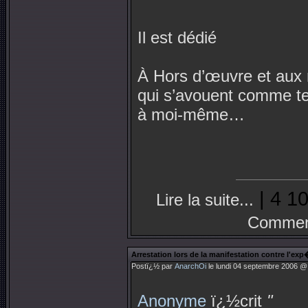
Il est dédié
À Hors d’œuvre et aux 
qui s’avouent comme te
à moi-même…
| 4 10
Lire la suite...
Comment
Arrestation lors de la manifestation contre l'ex
Postï¿½ par
AnarchOi
le lundi 04 septembre 2006 @ 
Anonyme
ï¿½crit
"