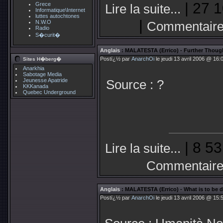
| 27 1
Grece
Lire la suite...
Informatique\Internet
luttes autochtones
|
N.W.O
Commentaire
Radio
S�curit�
Anglais
: MALATESTA (Errico) - Further Thou
Postï¿½ par
AnarchOi
le jeudi 13 avril 2006 @ 16:
Sites H�berg�
Anarkhia
Sabotage Media
Jeunesse Apatride
Source : ?
KKKanada
Quebec Underground
| 8 53
Lire la suite...
Commentaire
Anglais
: MALATESTA (Errico) - What is to be 
Postï¿½ par
AnarchOi
le jeudi 13 avril 2006 @ 15: