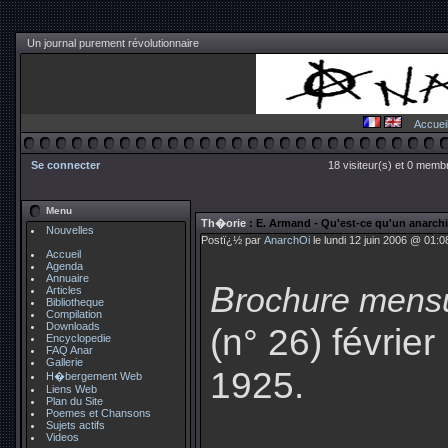
Un journal purement révolutionnaire
Accuei
Se connecter
18 visiteur(s) et 0 membr
Menu
Th�orie
: E. Armand - Qu'est-ce qu'un anarchi
Nouvelles
Postï¿½ par
AnarchOi
le lundi 12 juin 2006 @ 01:0
Accueil
Agenda
Annuaire
B
rochure mens
Articles
Bibliotheque
Compilation
Downloads
(n° 26) février
Encyclopedie
FAQ Anar
Gallerie
1925.
H�bergement Web
Liens Web
Plan du Site
Poemes et Chansons
Sujets actifs
Videos