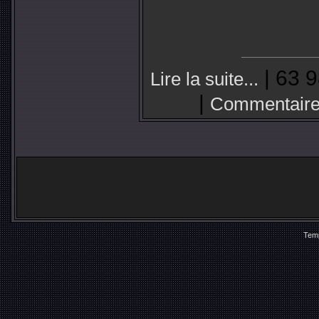
| 63 9
Lire la suite...
|
Commentaire
Temp