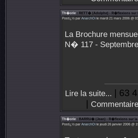
Th�orie
: RETT� (Adolphe) - R�flexions sur
Postï¿½ par
AnarchOi
le mardi 21 mars 2006 @ 03
La Brochure mensuel
N� 117 - Septembre
| 63 4
Lire la suite...
|
Commentaire
Th�orie
: BARRU� (Jean) - R�flexions sur la 
Postï¿½ par
AnarchOi
le jeudi 26 janvier 2006 @ 1