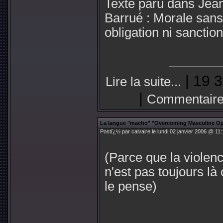
Texte paru dans Jea
Barrué : Morale sans
obligation ni sanctio
| 19 3
Lire la suite...
|
Commentaire
La langue "macho" "Overcoming Masculine Op
Postï¿½ par calvaire le lundi 02 janvier 2006 @ 11:
(Parce que la violen
n'est pas toujours là
le pense)