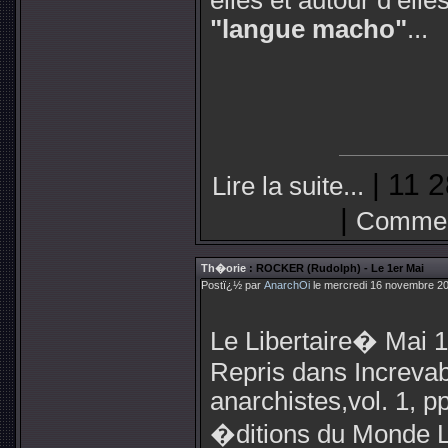
elles et autour d’elle
"langue macho"
...
| 11 2
Lire la suite...
|
Commen
Th�orie
: ROCKER (Rudolph) - Le 1er Mai
Postï¿½ par
AnarchOi
le mercredi 16 novembre 20
Le Libertaire� Mai 
Repris dans Increva
anarchistes,vol. 1, p
�ditions du Monde Li