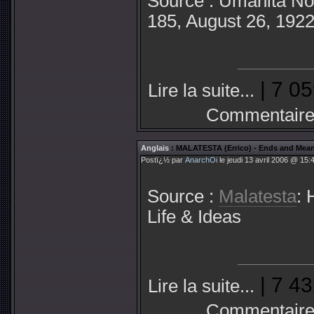
Source : Umanità No
185, August 26, 192
| 7 05
Lire la suite...
Commentaire
Anglais
: MALATESTA (Errico) - Ends and Mea
Postï¿½ par
AnarchOi
le jeudi 13 avril 2006 @ 15:
Source :
Malatesta
: 
Life & Ideas
| 7 43
Lire la suite...
Commentaire