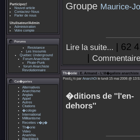
Groupe
Participez!
Maurice-J
Nouvel article
Contactez-Nous
Parler de nous
Utulisateur/Admin
Administration
Votre compte
Forums
| 62 4
Lire la suite...
Resistance
Les Insoumis
|
Quebec Underground
Commentaire
Forum Anarchiste
Pirate-Punk
forum Anarchiste
Revolutionnaire
Th�orie
: E. Armand - L'ill�galiste anarchiste
Postï¿½ par
AnarchOi
le lundi 15 mai 2006 @ 13:5
Cat�gories
Alternatives
Anarchisme
�ditions de ''l'en-
Anglais
Appel
Autres
dehors''
Citations
�cologie
International
Millitantisme
Recettes v�g�
Th�orie
Video
Anarkhia
Blackblock