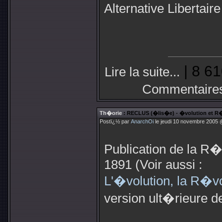
Alternative Libertaire
| 8 61
Lire la suite...
Commentaire
Th�orie
: RECLUS (�lis�e) - �volution et R�
Postï¿½ par
AnarchOi
le jeudi 10 novembre 2005 
Publication de la R�
1891 (Voir aussi :
L'�volution, la R�vo
version ult�rieure 