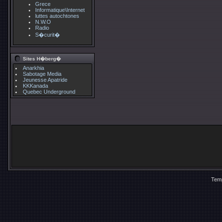
Grece
Informatique\Internet
luttes autochtones
N.W.O
Radio
S�curit�
Sites H�berg�
Anarkhia
Sabotage Media
Jeunesse Apatride
KKKanada
Quebec Underground
Temp