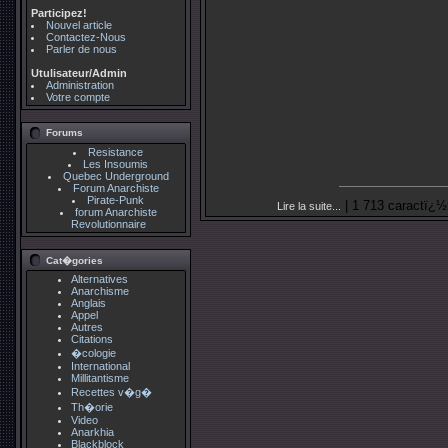
Participez!
Nouvel article
Contactez-Nous
Parler de nous
Utulisateur/Admin
Administration
Votre compte
Forums
Resistance
Les Insoumis
Quebec Underground
Forum Anarchiste
Pirate-Punk
| 1 713 caractï¿½
Lire la suite...
forum Anarchiste
Revolutionnaire
Cat�gories
Alternatives
Anarchisme
Anglais
Appel
Autres
Citations
�cologie
International
Millitantisme
Recettes v�g�
Th�orie
Video
Anarkhia
Blackblock