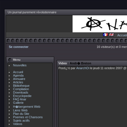
Un journal purement révolutionnaire
Accuei
Se connecter
16 visiteur(s) et 0 me
Menu
Video
: Andr� Breton
Nouvelles
Postï¿½ par
AnarchOi
le jeudi 11 octobre 2007 @
Accueil
Agenda
Annuaire
Articles
Bibliotheque
Compilation
Downloads
Encyclopedie
FAQ Anar
Gallerie
H�bergement Web
Liens Web
Plan du Site
Poemes et Chansons
Sujets actifs
Videos