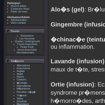
Participez!
Nouvel article
Alo�s (gel)
: Br�lur
Contactez-Nous
Parler de nous
Utulisateur/Admin
Administration
Gingembre (infusi
Votre compte
Forums
Resistance
�chinac�e (teintu
Les Insoumis
Quebec Underground
Forum Anarchiste
ou inflammation.
Pirate-Punk
forum Anarchiste
Revolutionnaire
Lavande (infusion)
Cat�gories
Alternatives
maux de t�te, stres
Anarchisme
Anglais
Appel
Autres
Citations
Ortie (infusion)
: E
�cologie
International
Millitantisme
syndrome pr�menstr
Recettes v�g�
Th�orie
Video
h�morro�des, arthri
Anarkhia
Blackblock