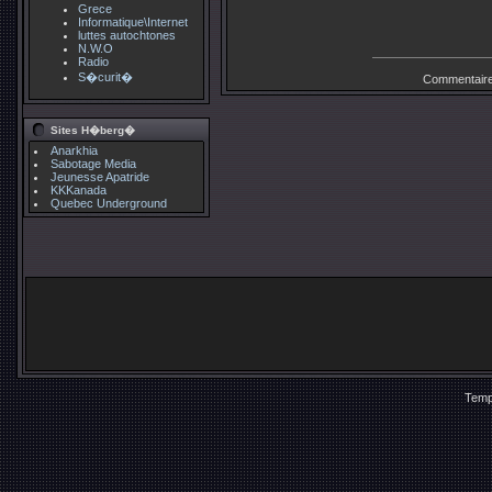
Grece
Informatique\Internet
luttes autochtones
N.W.O
Radio
S�curit�
Commentaire
Sites H�berg�
Anarkhia
Sabotage Media
Jeunesse Apatride
KKKanada
Quebec Underground
Temp