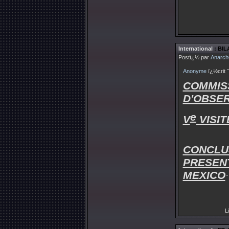
International
: BI
Postï¿½ par
Anarch
Anonyme
ï¿½crit
"
COMMI
D'OBSER
e
V
VISIT
CONCLU
PRESENT
MEXICO
"
Li