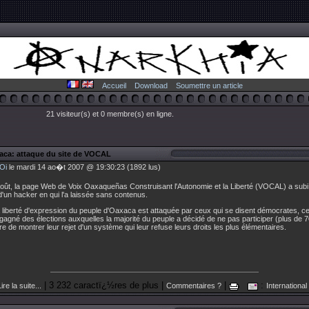
Accueil
Download
Soumettre un article
21 visiteur(s) et 0 membre(s) en ligne.
aca: attaque du site de VOCAL
Oi
le mardi 14 ao�t 2007 @ 19:30:23 (1892 lus)
août, la page Web de Voix Oaxaqueñas Construisant l'Autonomie et la Liberté (VOCAL) a subi
d'un hacker en qui l'a laissée sans contenus.
a liberté d'expression du peuple d'Oaxaca est attaquée par ceux qui se disent démocrates, c
 gagné des élections auxquelles la majorité du peuple a décidé de ne pas participer (plus de 
de montrer leur rejet d'un système qui leur refuse leurs droits les plus élémentaires.
| 3 232 caractï¿½res de plus |
|
:
ire la suite...
Commentaires ?
International