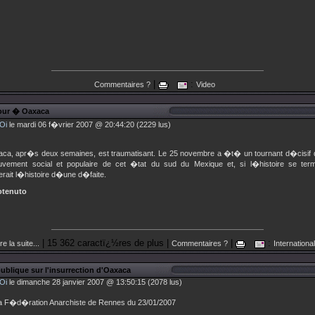
|
:
Commentaires ?
Video
our � Oaxaca
Oi
le mardi 06 f�vrier 2007 @ 20:44:20 (2229 lus)
ca, apr�s deux semaines, est traumatisant. Le 25 novembre a �t� un tournant d�cisif 
uvement social et populaire de cet �tat du sud du Mexique et, si l�histoire se termi
rait l�histoire d�une d�faite.
otenuto
| 15 362 caractï¿½res de plus |
|
:
re la suite...
Commentaires ?
International
blique sur l'insurrection d'Oaxaca
Oi
le dimanche 28 janvier 2007 @ 13:50:15 (2078 lus)
a F�d�ration Anarchiste de Rennes du 23/01/2007