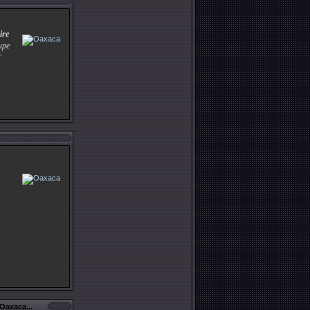
ire
upe
r
Oaxaca...