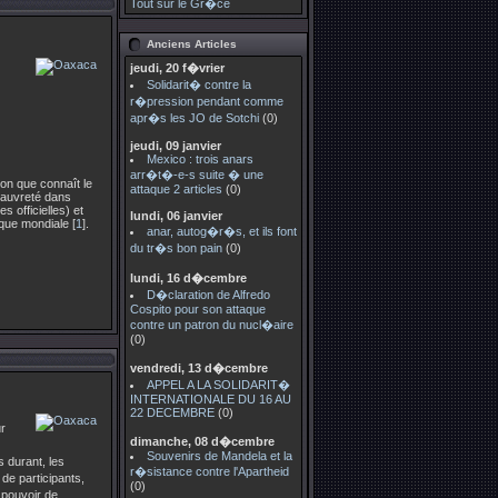
Tout sur le Gr�ce
Anciens Articles
jeudi, 20 f�vrier
Solidarit� contre la
r�pression pendant comme
apr�s les JO de Sotchi
(0)
jeudi, 09 janvier
Mexico : trois anars
arr�t�-e-s suite � une
ion que connaît le
attaque 2 articles
(0)
pauvreté dans
 officielles) et
lundi, 06 janvier
nque mondiale [
1
].
anar, autog�r�s, et ils font
du tr�s bon pain
(0)
lundi, 16 d�cembre
D�claration de Alfredo
Cospito pour son attaque
contre un patron du nucl�aire
(0)
vendredi, 13 d�cembre
APPEL A LA SOLIDARIT�
INTERNATIONALE DU 16 AU
22 DECEMBRE
(0)
r
dimanche, 08 d�cembre
Souvenirs de Mandela et la
 durant, les
r�sistance contre l'Apartheid
de participants,
(0)
 pouvoir de