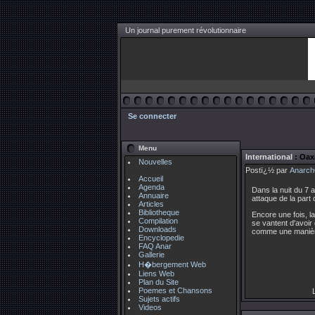
Un journal purement révolutionnaire
Se connecter
Menu
International
: Oax
Nouvelles
Postï¿½ par
Anarch
Accueil
Agenda
Dans la nuit du 7 
Annuaire
attaque de la part 
Articles
Bibliotheque
Encore une fois, l
Compilation
se vantent d'avoir
Downloads
comme une manière 
Encyclopedie
FAQ Anar
Gallerie
H�bergement Web
Liens Web
Plan du Site
Poemes et Chansons
L
Sujets actifs
Videos