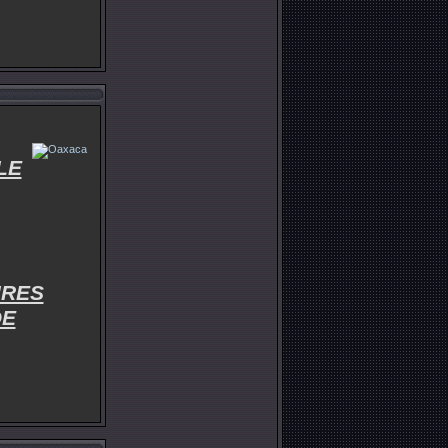
LE
IRES
DE