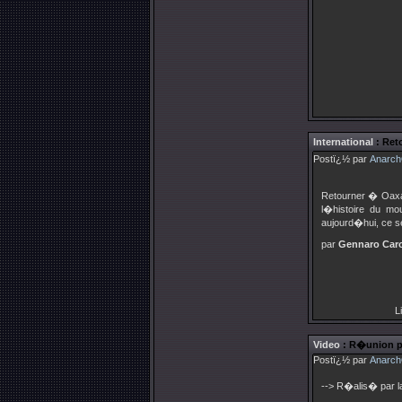
International
: Ret
Postï¿½ par
Anarch
Retourner � Oaxa
l�histoire du mo
aujourd�hui, ce se
par
Gennaro Car
Li
Video
: R�union pu
Postï¿½ par
Anarch
--> R�alis� par l