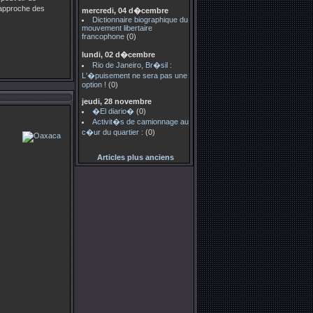
�approche des
mercredi, 04 d�cembre
Dictionnaire biographique du
mouvement libertaire
francophone
(0)
lundi, 02 d�cembre
Rio de Janeiro, Br�sil :
L'�puisement ne sera pas une
option !
(0)
jeudi, 28 novembre
�El diario�
(0)
Activit�s de camionnage au
c�ur du quartier :
(0)
Articles plus anciens