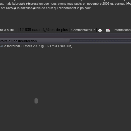
es, mais la brutale r�pression que nous avons tous subis en novembre 2006 et, surtout, l
ont raviv� la soif visc�rale de ceux qui recherchent le pouvoir.
| 12 639 caractï¿½res de plus |
|
:
re la suite...
Commentaires ?
International
toire d'une insurrection
Oi
le mercredi 21 mars 2007 @ 16:17:31 (2000 lus)