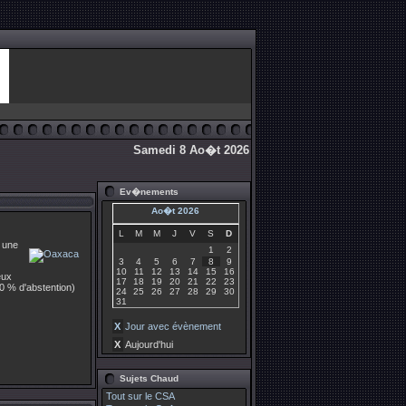
Samedi 8 Ao�t 2026
Ev�nements
Ao�t 2026
L
M
M
J
V
S
D
 une
1
2
3
4
5
6
7
8
9
10
11
12
13
14
15
16
eux
17
18
19
20
21
22
23
70 % d'abstention)
24
25
26
27
28
29
30
31
X
Jour avec évènement
X
Aujourd'hui
Sujets Chaud
Tout sur le CSA