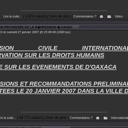
| 3 874 caractï¿½res de plus |
|
:
Lire la suite...
Commentaires ?
Video
LAN PROVISOIRE DE LA R�PRESSION � OAXAC
Oi
le samedi 27 janvier 2007 @ 23:48:49 (2400 lus)
SSION CIVILE INTERNATIONA
VATION SUR LES DROITS HUMAINS
E SUR LES EVENEMENTS DE D'OAXACA
SIONS ET RECOMMANDATIONS PRELIMINA
EES LE 20 JANVIER 2007 DANS LA VILLE 
| 58 771 caractï¿½res de plus |
|
:
re la suite...
Commentaires ?
International