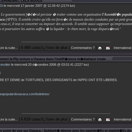
, CEPENDANT, CELA BOUGE
Oi
le mercredi 17 janvier 2007 @ 12:26:42 (2174 lus)
Le gouvernement f�d�ral persiste � traiter comme une organisation
l'Assembl�e popula
xaca
(APPO). Il semble croire qu'elle est form�e de masses dociles conduites par un petit gro
c ceux-ci, il veut se concerter ou imposer des accords. Il semble aussi supposer qu'emprisonne
x et poursuivre les autres suffira � la liquider : le chien mort, la rage dispara�trait.
"
| 6 488 caractï¿½res de plus |
|
:
ire la suite...
Commentaires ?
International
ment la Pfp torture a Oaxaca dans l'indiff�rence m�diatique totale
evolter
le mercredi 20 d�cembre 2006 @ 03:01:41 (2227 lus)
6
E ET DEMIE de TORTURES, DES DIRIGEANTS de l'APPO ONT ETE LIBERES.
eapopulardeoaxaca.com/boletines/
| 6 818 caractï¿½res de plus |
|
:
ire la suite...
Commentaires ?
International
e point de vue sur Oaxaca : Solidarit� directe avec les opprim�Es et exploit�Es de 