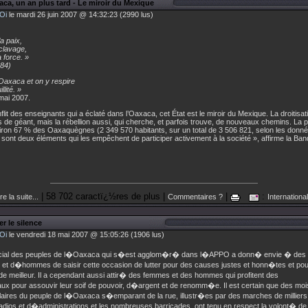
ca, un an plus tard - Le miroir du Mexique
Oi
le mardi 26 juin 2007 @ 14:32:23 (2990 lus)
a paix,
sclavage,
a force. »
84)
Oaxaca et on y respire
llité. »
 mai 2007.
lit des enseignants qui a éclaté dans l’Oaxaca, cet État est le miroir du Mexique. La droitisat
de géant, mais la rébellion aussi, qui cherche, et parfois trouve, de nouveaux chemins. La 
viron 67 % des Oaxaquègnes (2 349 570 habitants, sur un total de 3 506 821, selon les données
 « sont deux éléments qui les empêchent de participer activement à la société », affirme la Ba
| 58 702 caractï¿½res de plus |
|
:
re la suite...
Commentaires ?
International
er le silence
Oi
le vendredi 18 mai 2007 @ 15:05:26 (1906 lus)
ial des peuples de l�Oaxaca qui s�est agglom�r� dans l�APPO a donn� envie � des
 et d�hommes de saisir cette occasion de lutter pour des causes justes et honn�tes et pou
e meilleur. Il a cependant aussi attir� des femmes et des hommes qui profitent des
 pour assouvir leur soif de pouvoir, d�argent et de renomm�e. Il est certain que des mois
laires du peuple de l�Oaxaca s�emparant de la rue, illustr�es par des marches de milliers 
dios et d�administrations et les nombreuses barricades, ont tenu en respect la volont� de