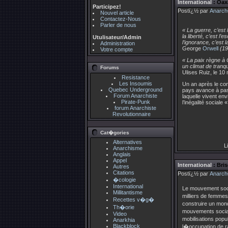
International
: Oaxa
Participez!
Postï¿½ par
Anarch
Nouvel article
Contactez-Nous
Parler de nous
« La guerre, c’est l
la liberté, c’est l’e
Utulisateur/Admin
l’ignorance, c’est l
Administration
George
Orwell
(19
Votre compte
« La paix règne à 
un climat de tranqui
Forums
Ulises Ruiz, le 10
Resistance
Les Insoumis
Un an après le conf
Quebec Underground
pays avance à pas 
Forum Anarchiste
laquelle vivent en
Pirate-Punk
l’inégalité sociale
forum Anarchiste
Revolutionnaire
Cat�gories
Alternatives
Li
Anarchisme
Anglais
Appel
International
: Bris
Autres
Citations
Postï¿½ par
Anarch
�cologie
International
Le mouvement soc
Millitantisme
milliers de femmes
Recettes v�g�
construire un mond
Th�orie
mouvements sociaux
Video
mobilisations popu
Anarkhia
Blackblock
l�occupation de ra