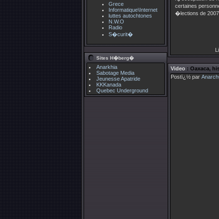
Grece
certaines personn
Informatique\Internet
�lections de 2007 
luttes autochtones
N.W.O
Radio
S�curit�
Li
Sites H�berg�
Anarkhia
Video
: Oaxaca, his
Sabotage Media
Postï¿½ par
Anarch
Jeunesse Apatride
KKKanada
Quebec Underground