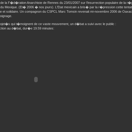
de la F�d�ration Anarchiste de Rennes du 23/01/2007 sur l'insurrection populaire de la r�
u Mexique. (Et� 2006 � nos jours). L'Etat mexicain a bris� par la r�pression cette tentati
e et solidaire. Un compagnon du CSPCL Marc Tomsin revenait mi-novembre 2006 de Oaxaca. I
moignage.
rojet�s qui t�moignent de ce vaste mouvement, un d�bat a suivi avec le public :
duction au d�bat, dur�e 19.59 minutes: