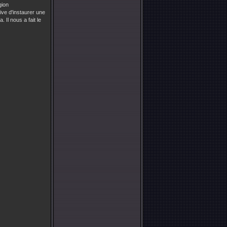
gion
ve d'instaurer une
l nous a fait le