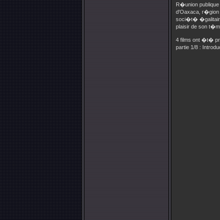
R�union publique 
d'Oaxaca, r�gion d
soci�t� �galitair
plaisir de son t�
4 films ont �t� p
partie 1/8 : Intro