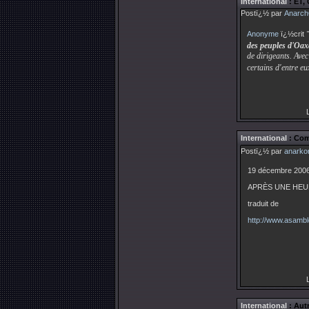
International
: ET
Postï¿½ par
Anarch
Anonyme
ï¿½crit
"
des peuples d'Oa
de dirigeants. Ave
certains d'entre eu
L
International
: Com
Postï¿½ par
anarkor
19 décembre 200
APRÈS UNE HEUR
traduit de
http://www.asambl
L
International
: Autr