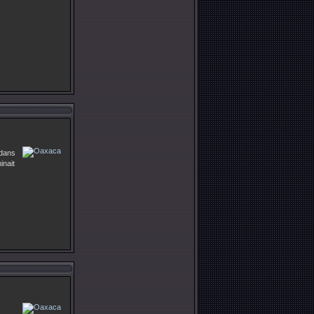
dans
nait