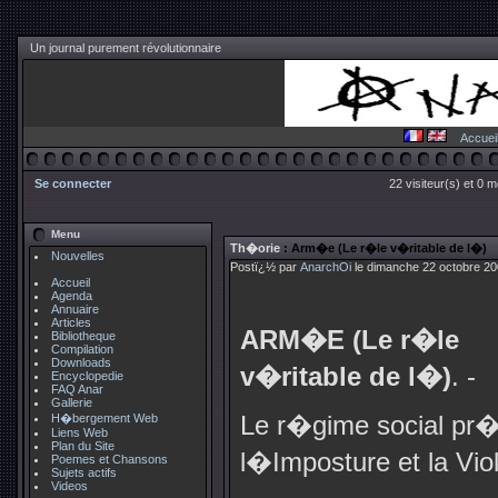
Un journal purement révolutionnaire
Accuei
Se connecter
22 visiteur(s) et 0 
Menu
Th�orie
: Arm�e (Le r�le v�ritable de l�)
Nouvelles
Postï¿½ par
AnarchOi
le dimanche 22 octobre 20
Accueil
Agenda
Annuaire
Articles
ARM�E (Le r�le
Bibliotheque
Compilation
Downloads
v�ritable de l�)
. -
Encyclopedie
FAQ Anar
Gallerie
Le r�gime social pr�s
H�bergement Web
Liens Web
Plan du Site
l�Imposture et la Vio
Poemes et Chansons
Sujets actifs
Videos