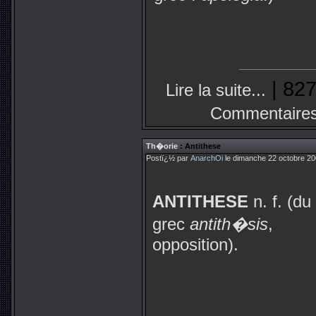
| 827
Lire la suite...
Commentaires
Th�orie
: Antithese
Postï¿½ par
AnarchOi
le dimanche 22 octobre 20
ANTITHESE
n. f. (du
grec
antith�sis
,
opposition).