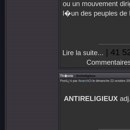
ou un mouvement diri
l�un des peuples de 
| 41 5
Lire la suite...
Commentaires
Th�orie
: Antireligieux
Postï¿½ par
AnarchOi
le dimanche 22 octobre 20
ANTIRELIGIEUX
adj