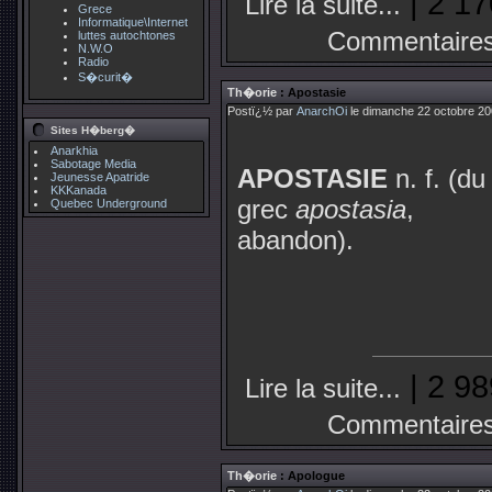
| 2 17
Lire la suite...
Grece
Informatique\Internet
Commentaires
luttes autochtones
N.W.O
Radio
S�curit�
Th�orie
: Apostasie
Postï¿½ par
AnarchOi
le dimanche 22 octobre 20
Sites H�berg�
Anarkhia
Sabotage Media
APOSTASIE
n. f. (du
Jeunesse Apatride
KKKanada
grec
apostasia
,
Quebec Underground
abandon).
| 2 98
Lire la suite...
Commentaires
Th�orie
: Apologue