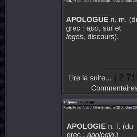
Postï¿½ par
AnarchOi
le dimanche 22 octobre 20
APOLOGUE
n. m. (d
grec :
apo
, sur et
logos
, discours).
| 2 71
Lire la suite...
Commentaires
Th�orie
: Apologie
Postï¿½ par
AnarchOi
le dimanche 22 octobre 20
APOLOGIE
n. f. (du
grec :
apologia
.)