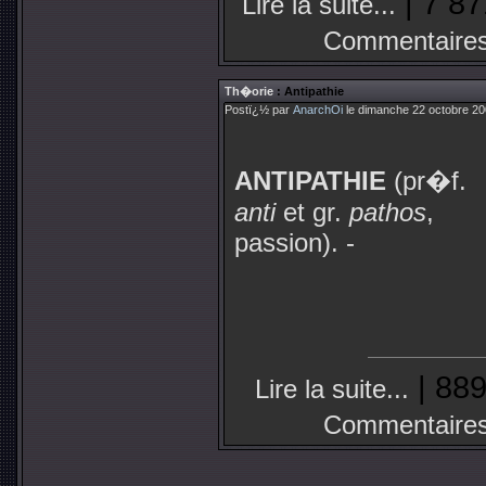
| 7 87
Lire la suite...
Commentaires
Th�orie
: Antipathie
Postï¿½ par
AnarchOi
le dimanche 22 octobre 20
ANTIPATHIE
(pr�f.
anti
et gr.
pathos
,
passion). -
| 889
Lire la suite...
Commentaires