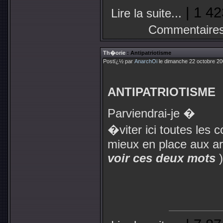
| 1 42
Lire la suite...
Commentaires
Th�orie
: Antipatriotisme
Postï¿½ par
AnarchOi
le dimanche 22 octobre 20
ANTIPATRIOTISME
Parviendrai-je �
�viter ici toutes les 
mieux en place aux art
voir ces deux mots