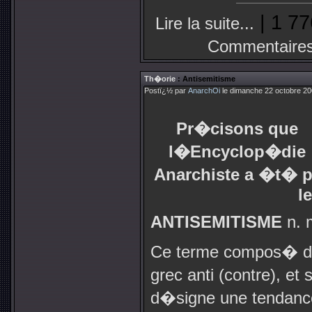
| 1 77
Lire la suite...
Commentaires
Th�orie
: Antisemitisme
Postï¿½ par
AnarchOi
le dimanche 22 octobre 20
Pr�cisons que
l�Encyclop�die
Anarchiste a �t� p
l
ANTISEMITISME
n. 
Ce terme compos� de
grec anti (contre), et
d�signe une tendance