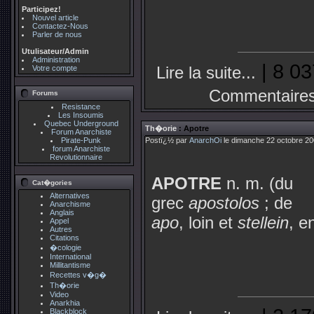
Participez!
Nouvel article
Contactez-Nous
Parler de nous
Utulisateur/Admin
Administration
| 8 03
Lire la suite...
Votre compte
Commentaires
Forums
Resistance
Les Insoumis
Quebec Underground
Th�orie
: Apotre
Forum Anarchiste
Pirate-Punk
Postï¿½ par
AnarchOi
le dimanche 22 octobre 20
forum Anarchiste
Revolutionnaire
APOTRE
n. m. (du
Cat�gories
Alternatives
grec
apostolos
; de
Anarchisme
Anglais
apo
, loin et
stellein
, e
Appel
Autres
Citations
�cologie
International
Millitantisme
Recettes v�g�
Th�orie
Video
Anarkhia
Blackblock