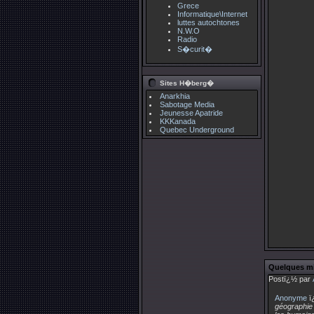
Grece
Informatique\Internet
luttes autochtones
N.W.O
Radio
S�curit�
Sites H�berg�
Anarkhia
Sabotage Media
Jeunesse Apatride
KKKanada
Quebec Underground
Quelques mi
Postï¿½ par
Anonyme
ï
géographie 