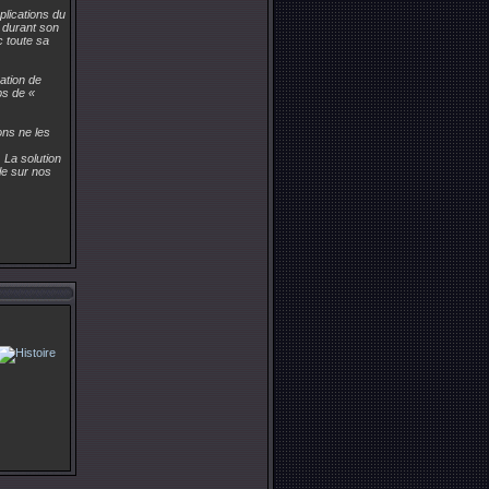
plications du
, durant son
c toute sa
ation de
ps de «
ons ne les
 La solution
le sur nos