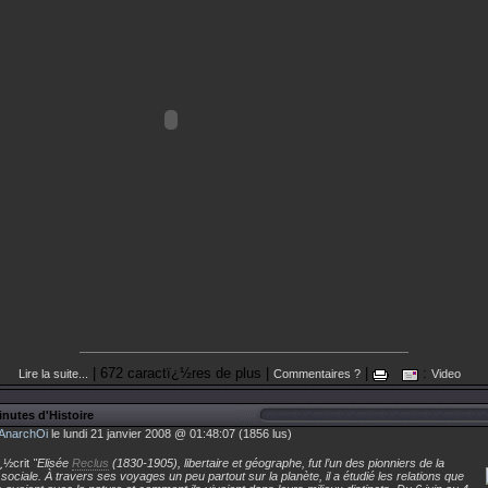
| 672 caractï¿½res de plus |
|
:
Lire la suite...
Commentaires ?
Video
nutes d'Histoire
AnarchOi
le lundi 21 janvier 2008 @ 01:48:07 (1856 lus)
¿½crit
"Elisée
Reclus
(1830-1905), libertaire et géographe, fut l’un des pionniers de la
sociale. À travers ses voyages un peu partout sur la planète, il a étudié les relations que