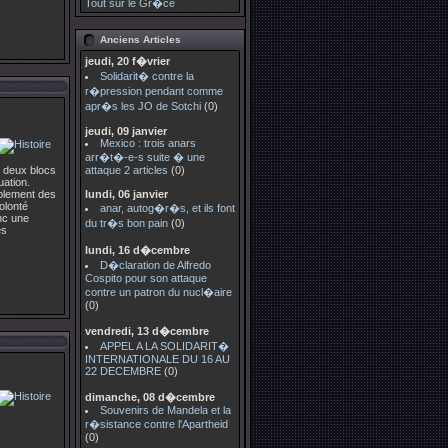
Tout sur le Gr�ce
Anciens Articles
jeudi, 20 f�vrier
Solidarit� contre la
r�pression pendant comme
apr�s les JO de Sotchi
(0)
jeudi, 09 janvier
Mexico : trois anars
arr�t�-e-s suite � une
s deux blocs
attaque 2 articles
(0)
uation.
mblement des
lundi, 06 janvier
olonté
anar, autog�r�s, et ils font
nc une
du tr�s bon pain
(0)
es
lundi, 16 d�cembre
D�claration de Alfredo
Cospito pour son attaque
contre un patron du nucl�aire
(0)
vendredi, 13 d�cembre
APPEL A LA SOLIDARIT�
INTERNATIONALE DU 16 AU
22 DECEMBRE
(0)
dimanche, 08 d�cembre
Souvenirs de Mandela et la
r�sistance contre l'Apartheid
(0)