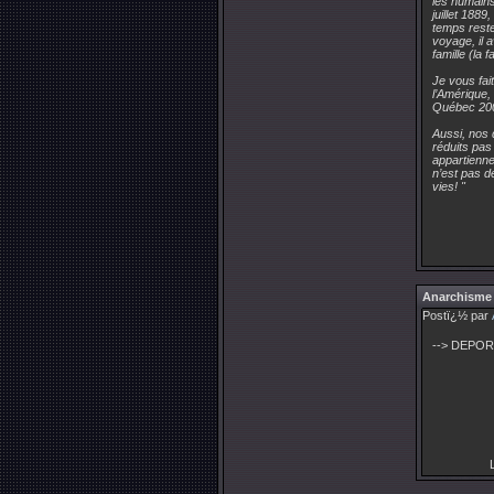
les humains
juillet 1889
temps reste
voyage, il 
famille (la f
Je vous fai
l’Amérique,
Québec 200
Aussi, nos 
réduits pas
appartienne
n’est pas d
vies! "
Anarchisme
Postï¿½ par
--> DEPORT
L