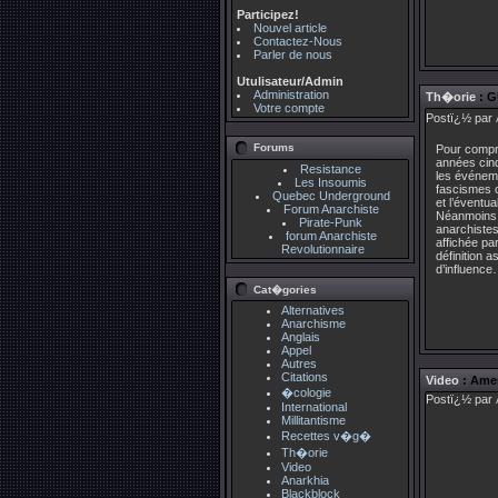
Participez!
Nouvel article
Contactez-Nous
Parler de nous
Utulisateur/Admin
Administration
Th�orie
: G
Votre compte
Postï¿½ par
Forums
Pour compre
années cinq
Resistance
les événeme
Les Insoumis
fascismes o
Quebec Underground
et l’éventua
Forum Anarchiste
Néanmoins, 
Pirate-Punk
anarchistes
forum Anarchiste
affichée pa
Revolutionnaire
définition 
d’influence
Cat�gories
Alternatives
Anarchisme
Anglais
Appel
Autres
Citations
Video
: Amer
�cologie
Postï¿½ par
International
Millitantisme
Recettes v�g�
Th�orie
Video
Anarkhia
Blackblock