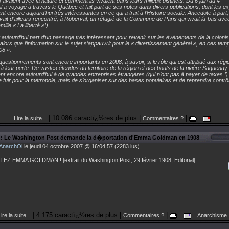
 avaient avec la nature et comment ils vivaient dans leurs milieux distincts. Du 6 juin au 4
, il a voyagé à travers le Québec et fait part de ses notes dans divers publications, dont les ex
nt encore aujourd’hui très intéressantes en ce qui a trait à l’Histoire sociale. Anecdote à part
avait d’ailleurs rencontré, à Roberval, un réfugié de la Commune de Paris qui vivait là-bas ave
amille « La liberté »!).
t aujourd’hui part d’un passage très intéressant pour revenir sur les événements de la colonis
 alors que l’information sur le sujet s’appauvrit pour le « divertissement général », en ces tem
8 ».
questionnements sont encore importants en 2008, à savoir, si le rôle qui est attribué aux régi
 à leur perte. De vastes étendus du territoire de la région et des bouts de la rivière Saguenay
nt encore aujourd’hui à de grandes entreprises étrangères (qui n’ont pas à payer de taxes !).
e fuir pour la métropole, mais de s’organiser sur des bases populaires et de reprendre contrô
| 10 086 caractï¿½res de plus |
|
Lire la suite...
Commentaires ?
: Le Washington Post demande la d�portation d'Emma Goldman en 1908
AnarchOi
le jeudi 04 octobre 2007 @ 16:04:57 (2283 lus)
EZ EMMA GOLDMAN ! [extrait du Washington Post, 29 février 1908, Editorial]
| 4 175 caractï¿½res de plus |
|
:
ire la suite...
Commentaires ?
Anarchisme