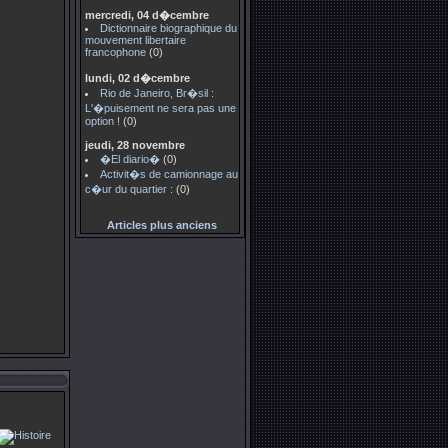
mercredi, 04 d�cembre
Dictionnaire biographique du
mouvement libertaire
francophone
(0)
lundi, 02 d�cembre
Rio de Janeiro, Br�sil :
L'�puisement ne sera pas une
option !
(0)
jeudi, 28 novembre
�El diario�
(0)
Activit�s de camionnage au
c�ur du quartier :
(0)
Articles plus anciens