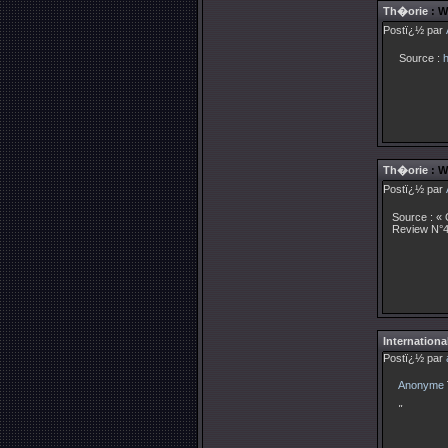
Th�orie
: W
Postï¿½ par
Source :
h
Th�orie
: W
Postï¿½ par
Source : « 
Review N°4
Internationa
Postï¿½ par
Anonyme
"