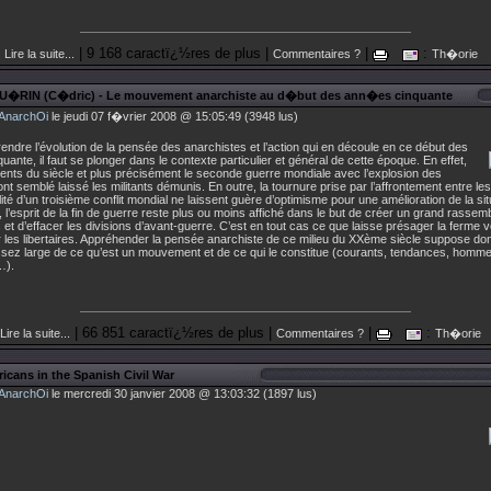
| 9 168 caractï¿½res de plus |
|
:
Lire la suite...
Commentaires ?
Th�orie
U�RIN (C�dric) - Le mouvement anarchiste au d�but des ann�es cinquante
AnarchOi
le jeudi 07 f�vrier 2008 @ 15:05:49 (3948 lus)
ndre l’évolution de la pensée des anarchistes et l’action qui en découle en ce début des
uante, il faut se plonger dans le contexte particulier et général de cette époque. En effet,
nts du siècle et plus précisément le seconde guerre mondiale avec l’explosion des
nt semblé laissé les militants démunis. En outre, la tournure prise par l’affrontement entre le
lité d’un troisième conflit mondial ne laissent guère d’optimisme pour une amélioration de la sit
l’esprit de la fin de guerre reste plus ou moins affiché dans le but de créer un grand rasse
 et d’effacer les divisions d’avant-guerre. C’est en tout cas ce que laisse présager la ferme v
r les libertaires. Appréhender la pensée anarchiste de ce milieu du XXème siècle suppose do
assez large de ce qu’est un mouvement et de ce qui le constitue (courants, tendances, homm
…).
| 66 851 caractï¿½res de plus |
|
:
Lire la suite...
Commentaires ?
Th�orie
icans in the Spanish Civil War
AnarchOi
le mercredi 30 janvier 2008 @ 13:03:32 (1897 lus)