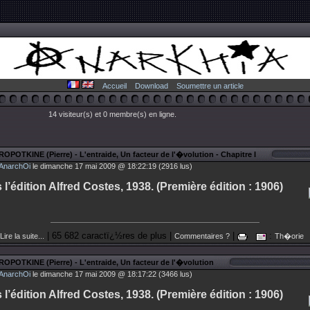
Accueil
Download
Soumettre un article
14 visiteur(s) et 0 membre(s) en ligne.
ROPOTKINE (Pierre) - L'entraide, Un facteur de l'�volution - Chapitre I
AnarchOi
le dimanche 17 mai 2009 @ 18:22:19 (2916 lus)
 l’édition Alfred Costes, 1938. (Première édition : 1906)
| 65 682 caractï¿½res de plus |
|
:
Lire la suite...
Commentaires ?
Th�orie
ROPOTKINE (Pierre) - L'entraide, Un facteur de l'�volution
AnarchOi
le dimanche 17 mai 2009 @ 18:17:22 (3466 lus)
 l’édition Alfred Costes, 1938. (Première édition : 1906)