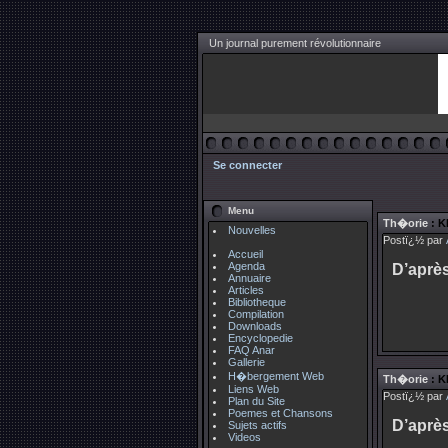
Un journal purement révolutionnaire
Se connecter
Menu
Th�orie
: K
Nouvelles
Postï¿½ par
Accueil
Agenda
D’après
Annuaire
Articles
Bibliotheque
Compilation
Downloads
Encyclopedie
FAQ Anar
Gallerie
H�bergement Web
Th�orie
: K
Liens Web
Postï¿½ par
Plan du Site
Poemes et Chansons
D’après
Sujets actifs
Videos