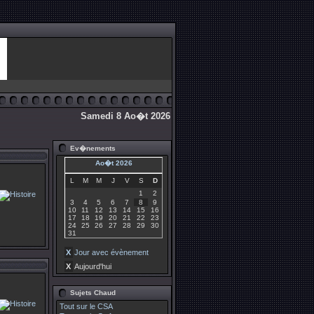
Samedi 8 Ao�t 2026
Ev�nements
Ao�t 2026
L
M
M
J
V
S
D
1
2
3
4
5
6
7
8
9
10
11
12
13
14
15
16
17
18
19
20
21
22
23
24
25
26
27
28
29
30
31
X
Jour avec évènement
X
Aujourd'hui
Sujets Chaud
Tout sur le CSA