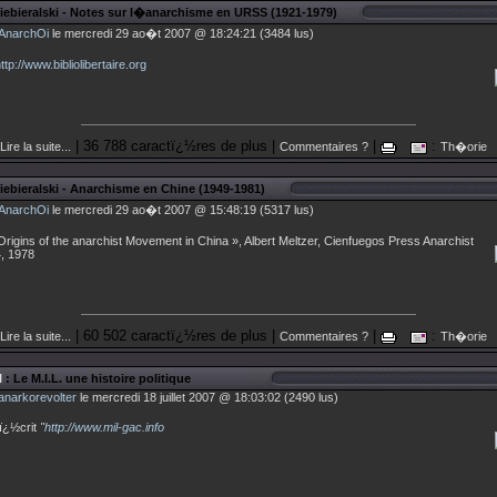
iebieralski - Notes sur l�anarchisme en URSS (1921-1979)
AnarchOi
le mercredi 29 ao�t 2007 @ 18:24:21 (3484 lus)
ttp://www.bibliolibertaire.org
| 36 788 caractï¿½res de plus |
|
:
Lire la suite...
Commentaires ?
Th�orie
iebieralski - Anarchisme en Chine (1949-1981)
AnarchOi
le mercredi 29 ao�t 2007 @ 15:48:19 (5317 lus)
Origins of the anarchist Movement in China », Albert Meltzer, Cienfuegos Press Anarchist
, 1978
| 60 502 caractï¿½res de plus |
|
:
Lire la suite...
Commentaires ?
Th�orie
l
: Le M.I.L. une histoire politique
anarkorevolter
le mercredi 18 juillet 2007 @ 18:03:02 (2490 lus)
ï¿½crit
"
http://www.mil-gac.info