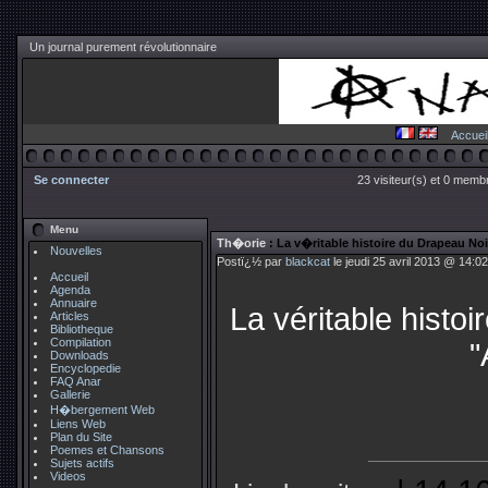
Un journal purement révolutionnaire
Accuei
Se connecter
23 visiteur(s) et 0 membr
Menu
Th�orie
: La v�ritable histoire du Drapeau Noi
Nouvelles
Postï¿½ par
blackcat
le jeudi 25 avril 2013 @ 14:02
Accueil
Agenda
Annuaire
La véritable histo
Articles
Bibliotheque
Compilation
"
Downloads
Encyclopedie
FAQ Anar
Gallerie
H�bergement Web
Liens Web
Plan du Site
Poemes et Chansons
Sujets actifs
Videos