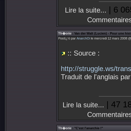
| 6 06
Lire la suite...
Commentaires
Th�orie
: Van der Walt (Lucien) - Pour une hist
Postï¿½ par
AnarchOi
le mercredi 12 mars 2008 @ 
:: Source :
http://struggle.ws/tran
Traduit de l'anglais p
| 47 1
Lire la suite...
Commentaires
Th�orie
: "C'est l'anarchie !"