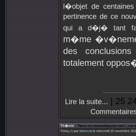
l�objet de centaines 
pertinence de ce nou
qui a d�j� tant f
m�me �v�nement
des conclusions 
totalement oppos
| 25 2
Lire la suite...
Commentaires
Th�orie
: "Nous ne renvendiquons rien", une 
Postï¿½ par
blackcat
le mercredi 10 novembre 201