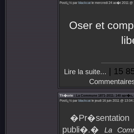
Postï¿½ par
blackcat
le mercredi 24 ao�t 2011 @ 1
Oser et comp
li
| 15 8
Lire la suite...
Commentaires
Th�orie
: La Commune 1871-2011: 140 apr�s, 
Postï¿½ par
blackcat
le jeudi 16 juin 2011 @ 13:04:
�Pr�sentation
publi�.�
La Comm