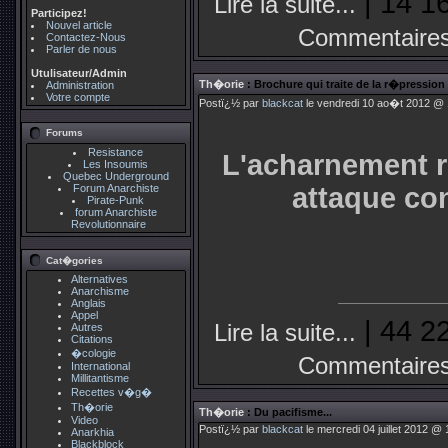
| 14 1
Lire la suite...
Participez!
Nouvel article
Commentaires
Contactez-Nous
Parler de nous
Utulisateur/Admin
Th�orie
: Brochure qui traite de la r�pressi
Administration
Votre compte
Postï¿½ par
blackcat
le vendredi 10 ao�t 2012 @ 1
Forums
Resistance
L'acharnement ré
Les Insoumis
Quebec Underground
Forum Anarchiste
attaque con
Pirate-Punk
forum Anarchiste
Revolutionnaire
Cat�gories
Alternatives
Anarchisme
Anglais
Appel
| 44 2
Lire la suite...
Autres
Citations
�cologie
Commentaires
International
Millitantisme
Recettes v�g�
Th�orie
Th�orie
: Du pacifisme...
Video
Postï¿½ par
blackcat
le mercredi 04 juillet 2012 @ 
Anarkhia
Blackblock