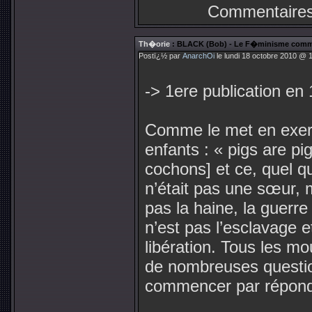
Commentaires
Th�orie
: BLACK (Bob) - Le F�minisme comm
Postï¿½ par
AnarchOi
le lundi 18 octobre 2010 @ 1
-> 1ere publication en
Comme le met en exergu
enfants : « pigs are pi
cochons] et ce, quel q
n’était pas une sœur, 
pas la haine, la guerre 
n’est pas l’esclavage et
libération. Tous les m
de nombreuses questions
commencer par répondr