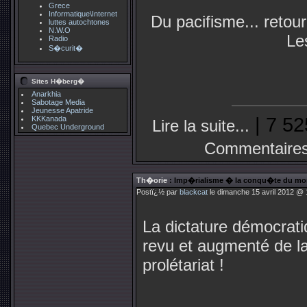
Grece
Informatique\Internet
Du pacifisme... retou
luttes autochtones
N.W.O
Le
Radio
S�curit�
Sites H�berg�
Anarkhia
Sabotage Media
Jeunesse Apatride
| 7 52
KKKanada
Lire la suite...
Quebec Underground
Commentaires
Th�orie
: Imp�rialisme � la conqu�te du m
Postï¿½ par
blackcat
le dimanche 15 avril 2012 @ 
La dictature démocrati
revu et augmenté de la
prolétariat !