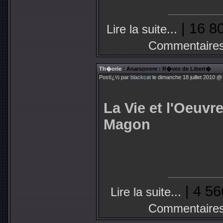
| 16 8
Lire la suite...
Commentaires
Th�orie
: Anarsonore : R�ves de Libert�
Postï¿½ par
blackcat
le dimanche 18 juillet 2010 @
La Vie et l'Oeuvr
Magon
| 4 56
Lire la suite...
Commentaires