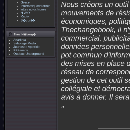
Nous créons un outil
Grece
Informatique\Internet
luttes autochtones
mouvements de résis
N.W.O
Radio
économiques, politiq
S�curit�
Thechangebook, il n'
Sites H�berg�
commercial, publicita
Anarkhia
Sabotage Media
données personnelles.
Jeunesse Apatride
KKKanada
pot commun d'inform
Quebec Underground
des mises en place d
réseau de correspond
gestion de cet outil 
collégiale et démocr
avis à donner. Il ser
"