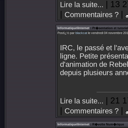
| 13 2
Lire la suite...
|
|
Commentaires ?
Informatique\Internet
: Pr�sentation et tutorie
Postï¿½ par
blackcat
le vendredi 04 novembre 201
IRC, le passé et l'av
ligne. Petite présentat
d'animation de Rebel
depuis plusieurs ann
| 21 1
Lire la suite...
|
|
Commentaires ?
Informatique\Internet
: R�volte Num�rique