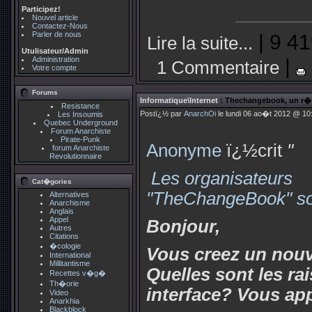
Participez!
Nouvel article
Contactez-Nous
Parler de nous
| 9 41
Lire la suite...
Utulisateur/Admin
|
Administration
1 Commentaire
Votre compte
Forums
Informatique\Internet
: Thechangebook, un r�se
Resistance
Postï¿½ par
AnarchOi
le lundi 06 ao�t 2012 @ 10:
Les Insoumis
Quebec Underground
Forum Anarchiste
Pirate-Punk
Anonyme
ï¿½crit
"
forum Anarchiste
Revolutionnaire
Les organisateurs
Cat�gories
"TheChangeBook" sont
Alternatives
Anarchisme
Anglais
Appel
Bonjour,
Autres
Citations
�cologie
Vous creez un nouv
International
Millitantisme
Quelles sont les ra
Recettes v�g�
Th�orie
interface? Vous app
Video
Anarkhia
Blackblock