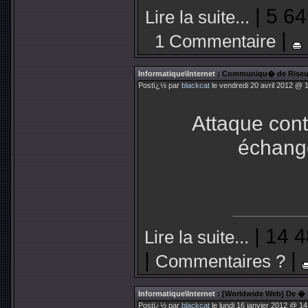
| 5 64
Lire la suite...
|
1 Commentaire
Informatique\Internet
: Communiqu� de Riseu
Postï¿½ par
blackcat
le vendredi 20 avril 2012 @ 
Attaque cont
échange
| 14 4
Lire la suite...
|
|
Commentaires ?
Informatique\Internet
: [Worldwide Web] De �
Postï¿½ par
blackcat
le lundi 16 janvier 2012 @ 14