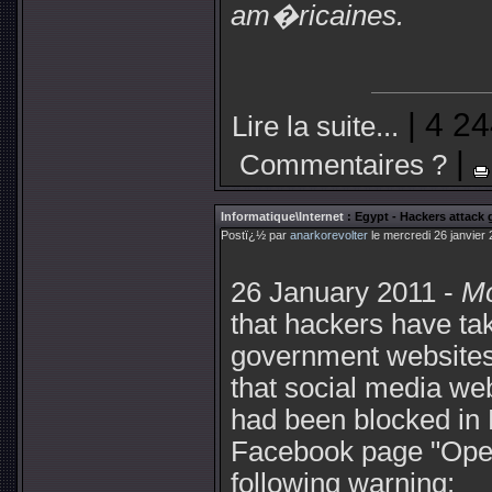
am�ricaines.
| 4 24
Lire la suite...
|
Commentaires ?
Informatique\Internet
: Egypt - Hackers attack
Postï¿½ par
anarkorevolter
le mercredi 26 janvier
26 January 2011 -
Mo
that hackers have t
government websites.
that social media we
had been blocked in
Facebook page "Oper
following warning: