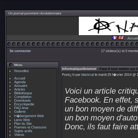
Un journal purement révolutionnaire
Accuei
Se connecter
17 visiteur(s) et 0 membr
Menu
Informatique\Internet
: Faut-il tout mettre sur
Nouvelles
Postï¿½ par
blackcat
le mardi 25 f�vrier 2014 @ 1
Accueil
Agenda
Annuaire
Voici un article criti
Articles
Bibliotheque
Compilation
Facebook. En effet, 
Downloads
Encyclopedie
un bon moyen de diffu
FAQ Anar
Gallerie
un bon moyen d'auto f
H�bergement Web
Liens Web
Plan du Site
Donc, ils faut faire a
Poemes et Chansons
Sujets actifs
Videos