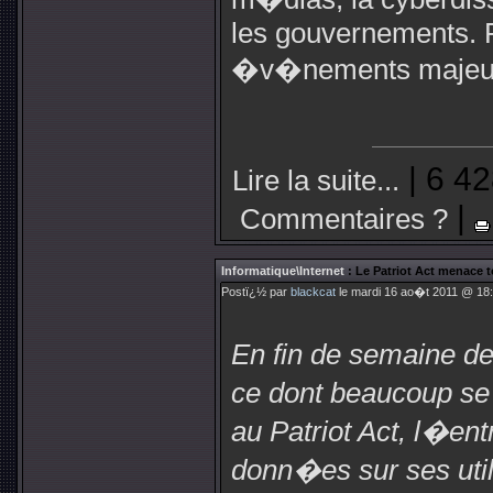
les gouvernements. 
�v�nements majeu
| 6 42
Lire la suite...
|
Commentaires ?
Informatique\Internet
: Le Patriot Act menace t
Postï¿½ par
blackcat
le mardi 16 ao�t 2011 @ 18:
En fin de semaine de
ce dont beaucoup s
au Patriot Act, l�ent
donn�es sur ses util