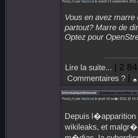
Postï¿½ par
blackcat
le mardi 13 septembre 2011 
Vous en avez marre 
partout? Marre de d
Optez pour OpenStr
| 2 84
Lire la suite...
|
Commentaires ?
Informatique\Internet
: Quelques nouvelles de 
Postï¿½ par
blackcat
le jeudi 18 ao�t 2011 @ 14:1
Depuis l�appariti
wikileaks, et malgr�
m�dias, la cyberdiss