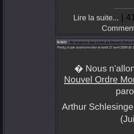
| 4
Lire la suite...
Commenta
N.W.O
: Ne toujours pas croire au Nouvel Ordre 
Postï¿½ par
anarkorevolter
le lundi 27 avril 2009 @ 
� Nous n'allon
Nouvel Ordre Mo
paro
Arthur Schlesinger
(Ju