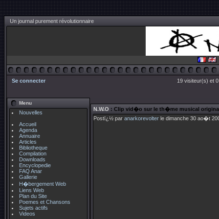
Un journal purement révolutionnaire
Se connecter
19 visiteur(s) et 
Menu
N.W.O
: Clip vid�o sur le th�me musical origina
Nouvelles
Postï¿½ par
anarkorevolter
le dimanche 30 ao�t 200
Accueil
Agenda
Annuaire
Articles
Bibliotheque
Compilation
Downloads
Encyclopedie
FAQ Anar
Gallerie
H�bergement Web
Liens Web
Plan du Site
Poemes et Chansons
Sujets actifs
Videos