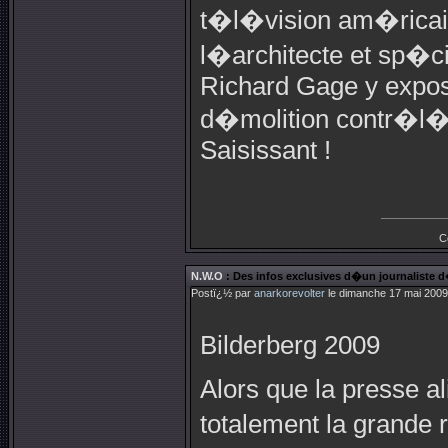
t�l�vision am�rica
l�architecte et sp�ci
Richard Gage y expos
d�molition contr�l�e
Saisissant !
C
N.W.O
: Des infos exclusives d�un journaliste
Postï¿½ par
anarkorevolter
le dimanche 17 mai 2009
Bilderberg 2009
Alors que la presse 
totalement la grande 