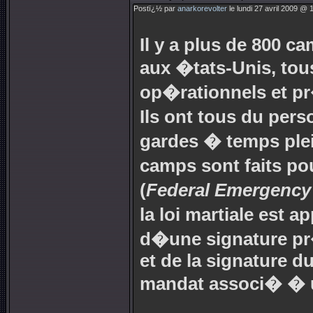
Postï¿½ par
anarkorevolter
le lundi 27 avril 2009 @ 
Il y a plus de 800 c
aux �tats-Unis, tou
op�rationnels et pr
Ils ont tous du per
gardes � temps plei
camps sont faits p
(
Federal Emergenc
la loi martiale est a
d�une signature pr�
et de la signature d
mandat associ� � u