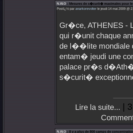
N.W.O
: Mesures de s�curit� maximales pour l
Postï¿½ par
anarkorevolter
le jeudi 14 mai 2009 @ 2
Gr�ce, ATHENES - Le
qui r�unit chaque a
de l��lite mondiale de
entam� jeudi une co
palace pr�s d�Ath�
s�curit� exceptionne
| 3
Lire la suite...
Commenta
N.W.O
: Il y a plus de 800 camps de concentration