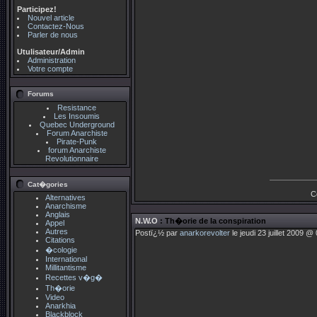
Participez!
Nouvel article
Contactez-Nous
Parler de nous
Utulisateur/Admin
Administration
Votre compte
Forums
Resistance
Les Insoumis
Quebec Underground
Forum Anarchiste
Pirate-Punk
forum Anarchiste
Revolutionnaire
Cat�gories
C
Alternatives
Anarchisme
Anglais
N.W.O
: Th�orie de la conspiration
Appel
Autres
Postï¿½ par
anarkorevolter
le jeudi 23 juillet 2009 @
Citations
�cologie
International
Millitantisme
Recettes v�g�
Th�orie
Video
Anarkhia
Blackblock