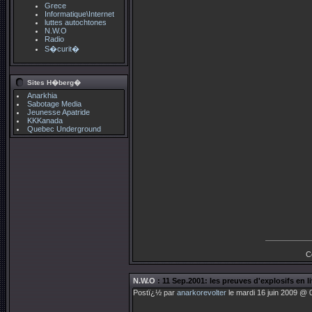
Grece
Informatique\Internet
luttes autochtones
N.W.O
Radio
S�curit�
Sites H�berg�
Anarkhia
Sabotage Media
Jeunesse Apatride
KKKanada
Quebec Underground
C
N.W.O
: 11 Sep.2001: les preuves d'explosifs en l
Postï¿½ par
anarkorevolter
le mardi 16 juin 2009 @ 