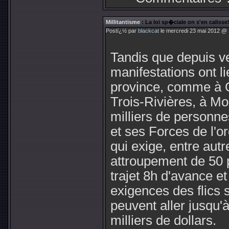
Millitantisme
: La loi sp�ciale on s'en calisse
Postï¿½ par
blackcat
le mercredi 23 mai 2012 @ 
Tandis que depuis v
manifestations ont li
province, comme à 
Trois-Rivières, à Mo
milliers de personnes
et ses Forces de l'or
qui exige, entre aut
attroupement de 50 
trajet 8h d'avance et
exigences des flics
peuvent aller jusqu'
milliers de dollars.