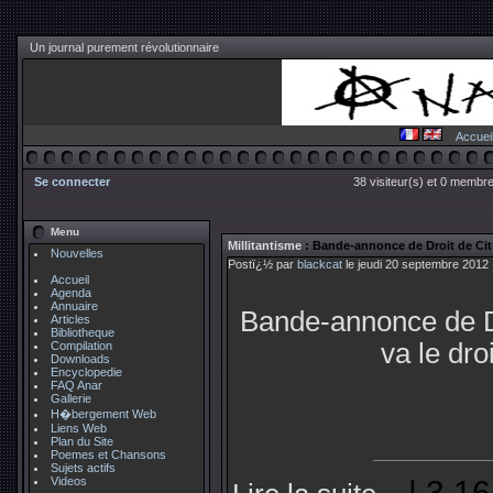
Un journal purement révolutionnaire
Accuei
Se connecter
38 visiteur(s) et 0 membre
Menu
Millitantisme
: Bande-annonce de Droit de Ci
Nouvelles
Postï¿½ par
blackcat
le jeudi 20 septembre 2012
Accueil
Agenda
Annuaire
Bande-annonce de Dr
Articles
Bibliotheque
va le dro
Compilation
Downloads
Encyclopedie
FAQ Anar
Gallerie
H�bergement Web
Liens Web
Plan du Site
Poemes et Chansons
Sujets actifs
| 3 16
Videos