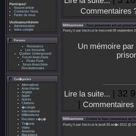
Lire la suite...
Participez!
Nouvel article
Commentaires 
Contactez-Nous
Parler de nous
Utulisateur/Admin
Millitantisme
: Tout prisonnier est un prisonni
Administration
Votre compte
Postï¿½ par
blackcat
le mercredi 05 septembre 2
Forums
Un mémoire par 
Resistance
Les Insoumis
priso
Quebec Underground
Forum Anarchiste
Pirate-Punk
forum Anarchiste
Revolutionnaire
Cat�gories
Alternatives
Anarchisme
| 32 9
Lire la suite...
Anglais
Appel
Autres
|
Commentaires 
Citations
�cologie
International
Millitantisme
Millitantisme
: Contre le faux consensus qu'
Recettes v�g�
Th�orie
Postï¿½ par
blackcat
le jeudi 30 ao�t 2012 @ 14:
Video
Anarkhia
Blackblock