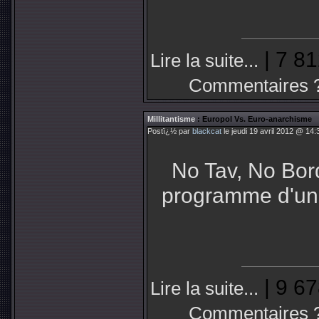
| 7 81
Lire la suite...
Commentaires 
Millitantisme
: Europol Vs. Euro-anarchisme
Postï¿½ par
blackcat
le jeudi 19 avril 2012 @ 14:
No Tav, No Bord
programme d'un
| 9 67
Lire la suite...
Commentaires 