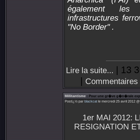
également les
infrastructures ferr
"No Border" .
| 13 3
Lire la suite...
|
Commentaires 
Millitantisme
: Pour une gr�ve g�n�rale expr
Postï¿½ par
blackcat
le mercredi 25 avril 2012 @
1er MAI 2012:
RESIGNATION ET 