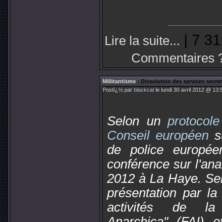
| 7 31
Lire la suite...
Commentaires 
Millitantisme
: Dissolution des services secret
Postï¿½ par
blackcat
le lundi 30 avril 2012 @ 13:
Selon
un
protocole
Conseil européen
s
de police europée
conférence sur l'ana
2012 à La Haye. Sel
présentation par la 
activités de la
Anarchica" (FAI) e