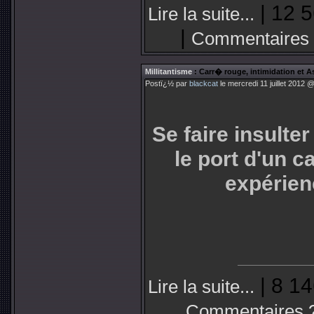
| 12 5
Lire la suite...
|
Commentaires 
Millitantisme
: Carr� rouge, intimidation et 
Postï¿½ par
blackcat
le mercredi 11 juillet 2012 
Se faire insulte
le port d'un
expérien
| 8 14
Lire la suite...
Commentaires 