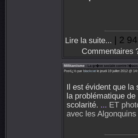
| 2 94
Lire la suite...
Commentaires 
Millitantisme
: La gr�ve sociale contre l�aust
Postï¿½ par
blackcat
le jeudi 19 juillet 2012 @ 14
Il est évident que la 
la problématique de 
scolarité.
...
ET
phot
avec les Algonquins