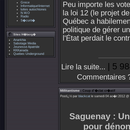
Peu importe les vote
Grece
Informatique\Internet
luttes autochtones
la loi 12 (le projet 
N.W.O
Radio
Québec a habilemen
S�curit�
politique de gérer un
Sites H�berg�
l'État perdait le cont
Anarkhia
Sabotage Media
Jeunesse Apatride
KKKanada
Quebec Underground
| 5 98
Lire la suite...
Commentaires 
Millitantisme
: Coup d'�clat cr�atif
Postï¿½ par
blackcat
le samedi 04 ao�t 2012 @ 1
Saguenay : Un 
pour dénonc