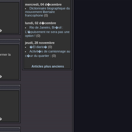
mercredi, 04 d�cembre
Dictionnaire biographique du
mouvement libertaire
francophone
(0)
lundi, 02 d�cembre
Rio de Janeiro, Br�sil :
g�
L'�puisement ne sera pas une
option !
(0)
jeudi, 28 novembre
�El diario�
(0)
Activit�s de camionnage au
ormer la
c�ur du quartier :
(0)
Articles plus anciens
g�
g�