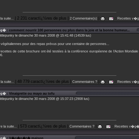
| 2 231 caractï¿½res de plus |
|
:
la suite...
2 Commentaire(s)
Recettes v�
�g�
: comment nourrir 100 personnes ou plus dans la joie et la bonne humeur...
littlepunky le dimanche 30 mars 2008 @ 15:41:48 (14539 lus)
 végétaliennes pour des repas prévus pour une centaine de personnes...
recettes de cette brochure ont été testées à la conférence européenne de l’Action Mondial
6.
| 48 779 caractï¿½res de plus |
|
:
 la suite...
Commentaires ?
Recettes v�
�g�
: Vinaigrette ou mayo au tofu
littlepunky le dimanche 30 mars 2008 @ 15:37:23 (2908 lus)
| 573 caractï¿½res de plus |
|
:
re la suite...
Commentaires ?
Recettes v�g
�g�
: V�g�p�t� maison