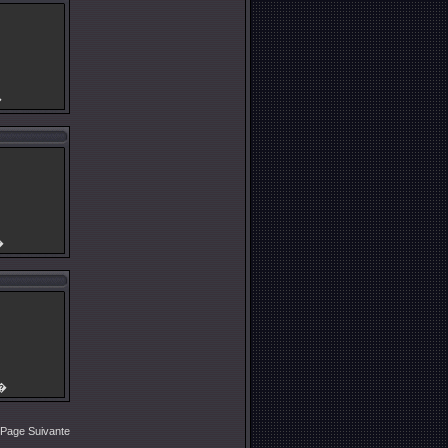
�
�
g�
Page Suivante