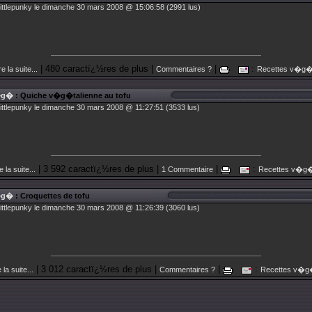
littlepunky le dimanche 30 mars 2008 @ 15:06:58 (2991 lus)
| 480 caractï¿½res de plus |
|
:
re la suite...
Commentaires ?
Recettes v�g
�g�
: Quiche v�g�talienne au tofu
littlepunky le dimanche 30 mars 2008 @ 11:27:51 (3533 lus)
| 3 592 caractï¿½res de plus |
|
:
e la suite...
1 Commentaire
Recettes v�g
�g�
: Croquettes de tofu
littlepunky le dimanche 30 mars 2008 @ 11:26:39 (3060 lus)
| 3 012 caractï¿½res de plus |
|
:
 la suite...
Commentaires ?
Recettes v�