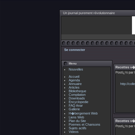
Un journal purement révolutionnaire
Se connecter
Menu
Recettes v
Nouvelles
Postï¿½ par l
Accueil
Agenda
Annuaire
http://col
Articles
Bibliotheque
Compilation
Downloads
Encyclopedie
FAQ Anar
Gallerie
H�bergement Web
Liens Web
Plan du Site
Recettes v
Poemes et Chansons
Postï¿½ par 
Sujets actifs
Videos