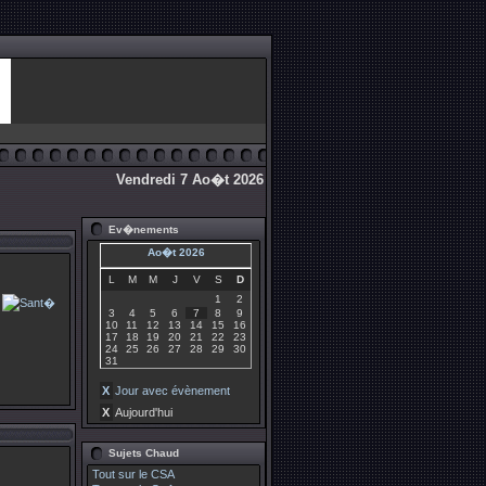
Vendredi 7 Ao�t 2026
Ev�nements
Ao�t 2026
L
M
M
J
V
S
D
1
2
3
4
5
6
7
8
9
10
11
12
13
14
15
16
17
18
19
20
21
22
23
24
25
26
27
28
29
30
31
X
Jour avec évènement
X
Aujourd'hui
Sujets Chaud
Tout sur le CSA