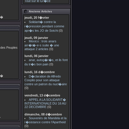
Tout sur le Gr�ce
Anciens Articles
g�
jeudi, 20 f�vrier
Solidarit� contre la
r�pression pendant comme
apr�s les JO de Sotchi
(0)
jeudi, 09 janvier
Mexico : trois anars
arr�t�-e-s suite � une
e des Peuples
attaque 2 articles
(0)
lundi, 06 janvier
anar, autog�r�s, et ils font
du tr�s bon pain
(0)
lundi, 16 d�cembre
g�
D�claration de Alfredo
Cospito pour son attaque
contre un patron du nucl�aire
(0)
vendredi, 13 d�cembre
APPEL A LA SOLIDARIT�
INTERNATIONALE DU 16 AU
22 DECEMBRE
(0)
dimanche, 08 d�cembre
�
Souvenirs de Mandela et la
r�sistance contre l'Apartheid
(0)