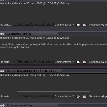
littlepunky le dimanche 30 mars 2008 @ 15:34:27 (3120 lus)
| 1 614 caractï¿½res de plus |
|
:
 la suite...
Commentaires ?
Recettes v�
�g�
: Courgettes far�ies
littlepunky le dimanche 30 mars 2008 @ 15:32:48 (3079 lus)
 qui plaît bien aux enfants puisqu'à l'aide d'un cure-dent et d'un bout de papier on peut transf
arçie en courgette-bateau!
| 1 939 caractï¿½res de plus |
|
:
 la suite...
Commentaires ?
Recettes v�
�g�
: SAUCE � SPAGHETTI AUX LENTILLES
littlepunky le dimanche 30 mars 2008 @ 15:25:14 (4276 lus)
| 1 581 caractï¿½res de plus |
|
:
 la suite...
Commentaires ?
Recettes v�
�g�
: Couscous aux fruits