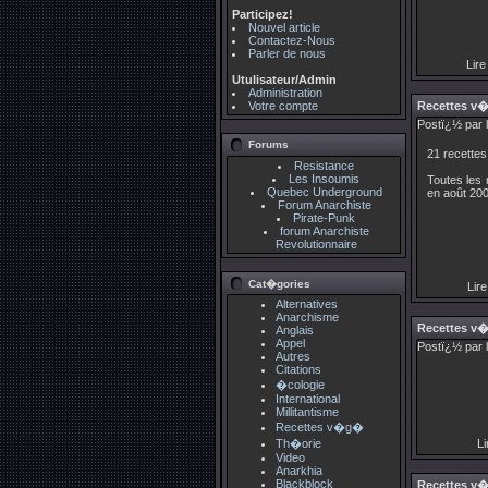
Participez!
Nouvel article
Contactez-Nous
Parler de nous
Lire 
Utulisateur/Admin
Administration
Votre compte
Recettes v
Postï¿½ par 
Forums
21 recettes
Resistance
Les Insoumis
Toutes les 
Quebec Underground
en août 200
Forum Anarchiste
Pirate-Punk
forum Anarchiste
Revolutionnaire
Cat�gories
Lire
Alternatives
Anarchisme
Recettes v
Anglais
Appel
Postï¿½ par 
Autres
Citations
�cologie
International
Millitantisme
Recettes v�g�
Th�orie
Li
Video
Anarkhia
Blackblock
Recettes v