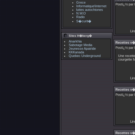
Grece
Postï¿½ par 
Informatique\Internet
luttes autochtones
N.W.O
Radio
S�curit�
Lire
Sites H�berg�
Anarkhia
Recettes v
Sabotage Media
Postï¿½ par 
Jeunesse Apatride
KKKanada
Quebec Underground
Une recette
courgette f
Lire
Recettes v
Postï¿½ par 
Lire
Recettes v