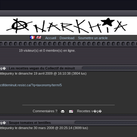
Accueil
Download
Soumettre un article
19 visiteur(s) et 0 membre(s) en ligne.
�g�
: Les recettes vegan du Collectif de minuit
ittlepunky le dimanche 19 avril 2009 @ 16:10:38 (3804 lus)
lectifdeminuit.resist.ca/?q=taxonomy/term/5
|
:
Commentaires ?
Recettes v�g�
�g�
: Soupe tomates et lentilles
littlepunky le dimanche 30 mars 2008 @ 20:25:14 (3699 lus)