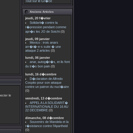
Tout sur le Gr�ce
Anciens Articles
jeudi, 20 f�vrier
Solidarit� contre la
r�pression pendant comme
apr�s les JO de Sotchi
(0)
jeudi, 09 janvier
Mexico : trois anars
arr�t�-e-s suite � une
attaque 2 articles
(0)
lundi, 06 janvier
anar, autog�r�s, et ils font
du tr�s bon pain
(0)
lundi, 16 d�cembre
D�claration de Alfredo
Cospito pour son attaque
contre un patron du nucl�aire
(0)
ecter le
vendredi, 13 d�cembre
APPEL A LA SOLIDARIT�
INTERNATIONALE DU 16 AU
22 DECEMBRE
(0)
dimanche, 08 d�cembre
Souvenirs de Mandela et la
r�sistance contre l'Apartheid
(0)