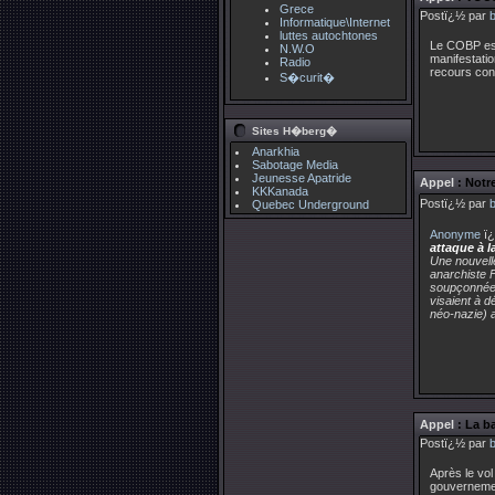
Grece
Postï¿½ par
Informatique\Internet
luttes autochtones
Le COBP est 
N.W.O
manifestati
Radio
recours cont
S�curit�
Sites H�berg�
Anarkhia
Sabotage Media
Jeunesse Apatride
Appel
: Notr
KKKanada
Postï¿½ par
Quebec Underground
Anonyme
ï¿
attaque à 
Une nouvelle
anarchiste F
soupçonnée 
visaient à d
néo-nazie) 
Appel
: La b
Postï¿½ par
Après le vol
gouvernemen