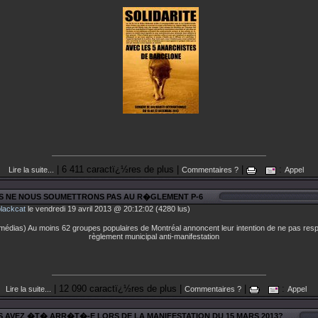
| 6 411 caractï¿½res de plus |
|
:
Lire la suite...
Commentaires ?
Appel
S NE NOUS SOUMETTRONS PAS AU R�GLEMENT P-6
blackcat
le vendredi 19 avril 2013 @ 20:12:02 (4280 lus)
médias) Au moins 62 groupes populaires de Montréal annoncent leur intention de ne pas resp
règlement municipal anti-manifestation
| 12 090 caractï¿½res de plus |
|
:
Lire la suite...
Commentaires ?
Appel
S AVEZ �T� ARR�T�-E LORS DE LA MANIFESTATION DU 15 MARS 2013?