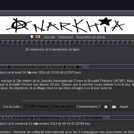
Accueil
Download
Soumettre un article
16 visiteur(s) et 0 membre(s) en ligne.
Journ�e Internationale Contre la Brutalit� Polici�re
blackcat
le lundi 24 f�vrier 2014 @ 13:03:48 (17073 lus)
marque la 18e édition de la Journée Internationale Contre la Brutalité Policière (JICBP). Mai
 que la brutalité n'existe que depuis 18 ans. Depuis que le premier corps policier a vu le jour, l
s abus, les injustices, le profilage (tout ce qui nous enrage) a vu le jour avec lui.
| 5 349 caractï¿½res de plus |
|
:
Lire la suite...
Commentaires ?
Appel
EL A LA SOLIDARIT� INTERNATIONALE DU 16 AU 22 DECEMBRE
blackcat
le vendredi 13 d�cembre 2013 @ 09:10:42 (8769 lus)
cembre : Semaine de solidarité internationale avec les 5 compagnon-nes anarchistes de Bar