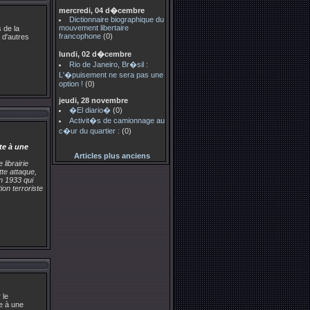
mercredi, 04 d�cembre
Dictionnaire biographique du
mouvement libertaire
 de la
francophone
(0)
 d'autres
lundi, 02 d�cembre
Rio de Janeiro, Br�sil :
L'�puisement ne sera pas une
option !
(0)
jeudi, 28 novembre
�El diario�
(0)
Activit�s de camionnage au
c�ur du quartier :
(0)
te à une
Articles plus anciens
librairie
te attaque,
n 1933 qui
ion terroriste
 le
e à une