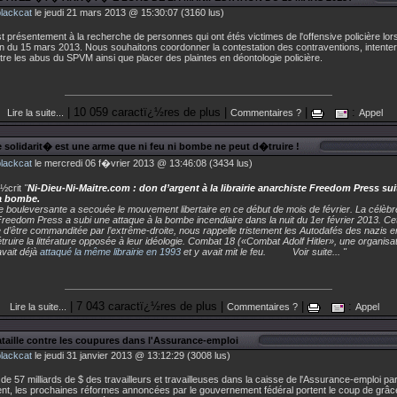
blackcat
le jeudi 21 mars 2013 @ 15:30:07 (3160 lus)
présentement à la recherche de personnes qui ont étés victimes de l'offensive policière lors
on du 15 mars 2013. Nous souhaitons coordonner la contestation des contraventions, intenter
re les abus du SPVM ainsi que placer des plaintes en déontologie policière.
| 10 059 caractï¿½res de plus |
|
:
Lire la suite...
Commentaires ?
Appel
e solidarit� est une arme que ni feu ni bombe ne peut d�truire !
blackcat
le mercredi 06 f�vrier 2013 @ 13:46:08 (3434 lus)
½crit
"
Ni-Dieu-Ni-Maitre.com : don d’argent à la librairie anarchiste Freedom Press sui
la bombe.
 bouleversante a secouée le mouvement libertaire en ce début de mois de février. La célèbre 
reedom Press a subi une attaque à la bombe incendiaire dans la nuit du 1er février 2013. Cet
d’être commanditée par l’extrême-droite, nous rappelle tristement les Autodafés des nazis e
étruire la littérature opposée à leur idéologie. Combat 18 («Combat Adolf Hitler», une organisat
avait déjà
attaqué la même librairie en 1993
et y avait mit le feu. Voir suite... "
| 7 043 caractï¿½res de plus |
|
:
Lire la suite...
Commentaires ?
Appel
ataille contre les coupures dans l'Assurance-emploi
blackcat
le jeudi 31 janvier 2013 @ 13:12:29 (3008 lus)
 de 57 milliards de $ des travailleurs et travailleuses dans la caisse de l'Assurance-emploi par
t, les prochaines réformes annoncées par le gouvernement fédéral portent le coup de grâc