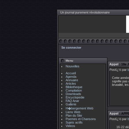
Un journal purement révolutionnaire
Se connecter
Menu
Appel
: 18e 
Nouvelles
Postï¿½ par
Accueil
Agenda
Cette année 
Annuaire
signifie pas
Articles
brutalité, le
Bibliotheque
Compilation
Downloads
Encyclopedie
FAQ Anar
Gallerie
H�bergement Web
Liens Web
Appel
: APP
Plan du Site
Poemes et Chansons
Postï¿½ par
Sujets actifs
Videos
16-22 dé