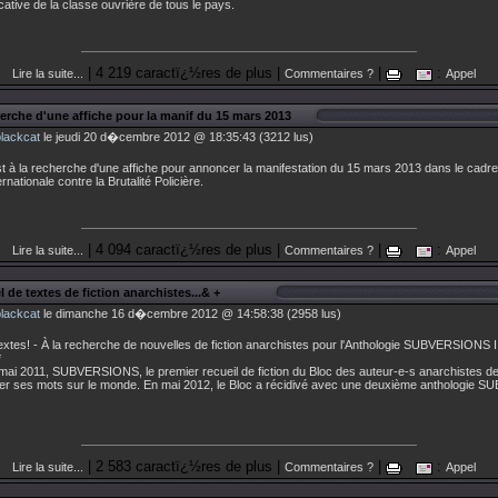
ficative de la classe ouvrière de tous le pays.
| 4 219 caractï¿½res de plus |
|
:
Lire la suite...
Commentaires ?
Appel
erche d'une affiche pour la manif du 15 mars 2013
blackcat
le jeudi 20 d�cembre 2012 @ 18:35:43 (3212 lus)
 à la recherche d'une affiche pour annoncer la manifestation du 15 mars 2013 dans le cadre
rnationale contre la Brutalité Policière.
| 4 094 caractï¿½res de plus |
|
:
Lire la suite...
Commentaires ?
Appel
 de textes de fiction anarchistes...& +
blackcat
le dimanche 16 d�cembre 2012 @ 14:58:38 (2958 lus)
extes! - À la recherche de nouvelles de fiction anarchistes pour l'Anthologie SUBVERSIONS II
*
mai 2011, SUBVERSIONS, le premier recueil de fiction du Bloc des auteur-e-s anarchistes de
rler ses mots sur le monde. En mai 2012, le Bloc a récidivé avec une deuxième anthologie
| 2 583 caractï¿½res de plus |
|
:
Lire la suite...
Commentaires ?
Appel