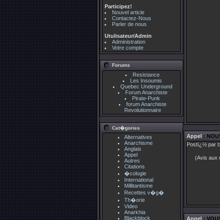
Participez!
Nouvel article
Contactez-Nous
Parler de nous
Utulisateur/Admin
Administration
Votre compte
Forums
Resistance
Les Insoumis
Quebec Underground
Forum Anarchiste
Pirate-Punk
forum Anarchiste
Revolutionnaire
Cat�gories
Appel
: NOU
Alternatives
Anarchisme
Postï¿½ par
Anglais
Appel
(Avis aux 
Autres
Citations
�cologie
International
Millitantisme
Recettes v�g�
Th�orie
Video
Anarkhia
Blackblock
Appel
: VOU