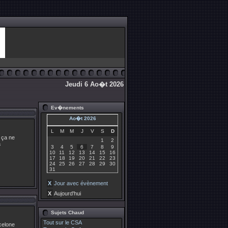
Jeudi 6 Ao�t 2026
Ev�nements
Ao�t 2026
L
M
M
J
V
S
D
s ça ne
1
2
a
3
4
5
6
7
8
9
10
11
12
13
14
15
16
17
18
19
20
21
22
23
24
25
26
27
28
29
30
31
X
Jour avec évènement
X
Aujourd'hui
Sujets Chaud
Tout sur le CSA
celone