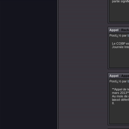
partie signi
Appel
: Rech
Postï¿½ par
Le COBP est
Journée Inte
Appel
: Appel
Postï¿½ par
**Appel de t
mars 2013*
Au mois de 
laissé défe
II.