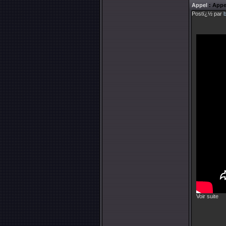
Appel
: Appe
Postï¿½ par
Voir suite