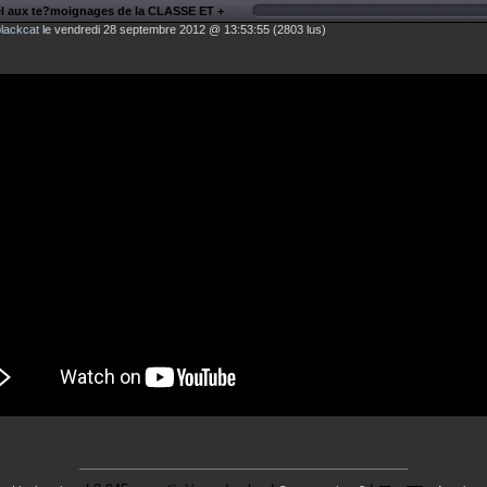
l aux te?moignages de la CLASSE ET +
blackcat
le vendredi 28 septembre 2012 @ 13:53:55 (2803 lus)