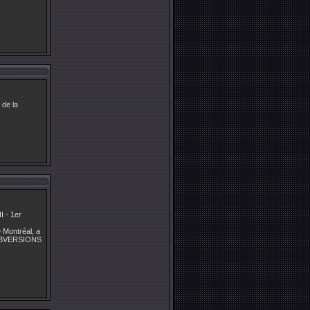
 de la
I - 1er
 Montréal, a
 SUBVERSIONS