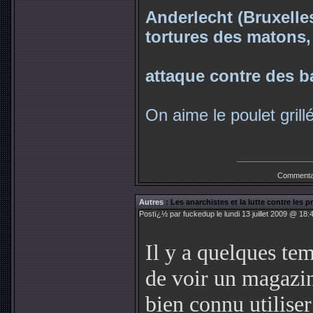
Anderlecht (Bruxelles
tortures des matons
attaque contre des 
On aime le poulet grill
Commenta
Autres
: Les anarchistes et la lutte contre les p
Postï¿½ par
fuckedup
le lundi 13 juillet 2009 @ 18:
Il y a quelques temp
de voir un magazin
bien connu utiliser