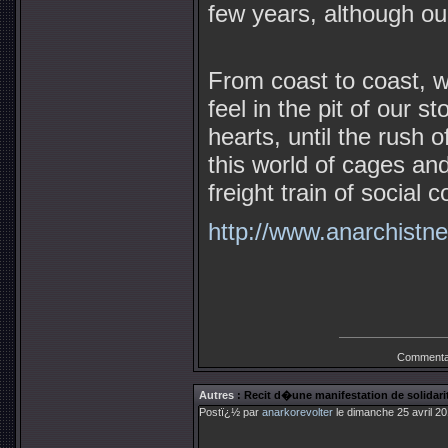
few years, although our
From coast to coast, w
feel in the pit of our s
hearts, until the rush o
this world of cages an
freight train of social c
http://www.anarchistn
Commenta
Autres
: Recit d�une manifestation de solidari
Postï¿½ par
anarkorevolter
le dimanche 25 avril 2