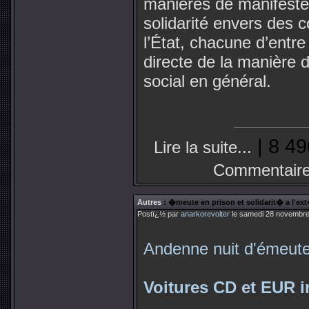
manières de manifeste
solidarité envers des 
l’État, chacune d’entre
directe de la manière d
social en général.
| 8 49
Lire la suite...
Commentaire
Autres
: �meute en prison et solidarit� a l'ext
Postï¿½ par
anarkorevolter
le samedi 28 novembre
Andenne nuit d'émeute
Voitures CD et EUR 