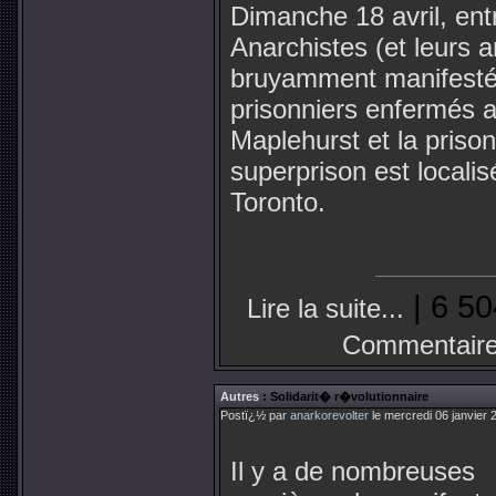
Dimanche 18 avril, ent
Anarchistes (et leurs a
bruyamment manifestés
prisonniers enfermés 
Maplehurst et la priso
superprison est localis
Toronto.
| 6 50
Lire la suite...
Commentaire
Autres
: Solidarit� r�volutionnaire
Postï¿½ par
anarkorevolter
le mercredi 06 janvier 
Il y a de nombreuses