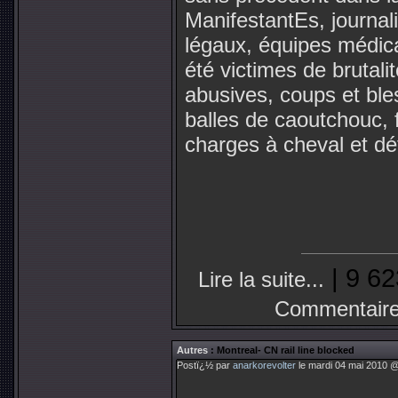
ManifestantEs, journali
légaux, équipes médic
été victimes de brutalit
abusives, coups et bl
balles de caoutchouc, fo
charges à cheval et dé
| 9 62
Lire la suite...
Commentaire
Autres
: Montreal- CN rail line blocked
Postï¿½ par
anarkorevolter
le mardi 04 mai 2010 @