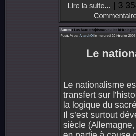
| 3 35
Lire la suite...
Commentaire
Autres
: Les faux ath�ismes ou les id�ologies 
Postï¿½ par
AnarchOi
le mercredi 20 f�vrier 2008
Le nation
Le nationalisme es
transfert sur l'hist
la logique du sacré
Il s'est surtout dé
siècle (Allemagne,
en partie à cause 