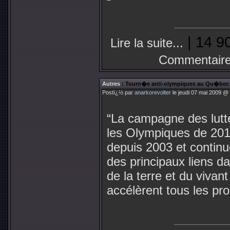
| 14 9
Lire la suite...
Commentaire
Autres
: Tourn�e anti-olympiques au Qu�bec : 
Postï¿½ par
anarkorevolter
le jeudi 07 mai 2009 @ 
“La campagne des lutt
les Olympiques de 201
depuis 2003 et contin
des principaux liens da
de la terre et du viva
accélèrent tous les pr