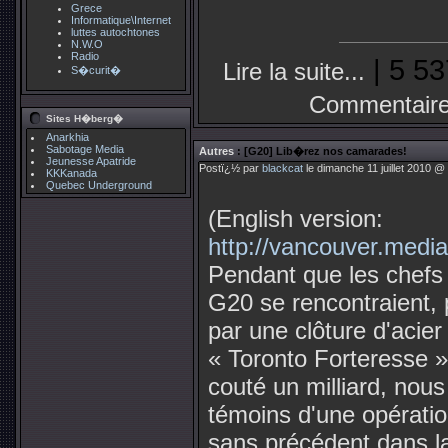
Grece
Informatique\Internet
luttes autochtones
N.W.O
Radio
| 5 53
Lire la suite...
S�curit�
Commentaire
Sites H�berg�
Anarkhia
Sabotage Media
Autres
: [G20] Lib�rez nos camarades!
Jeunesse Apatride
Postï¿½ par
blackcat
le dimanche 11 juillet 2010 @
KKKanada
Quebec Underground
(English version:
http://vancouver.medi
Pendant que les chefs 
G20 se rencontraient,
par une clôture d'acier
« Toronto Forteresse »
couté un milliard, nou
témoins d'une opératio
sans précédent dans la