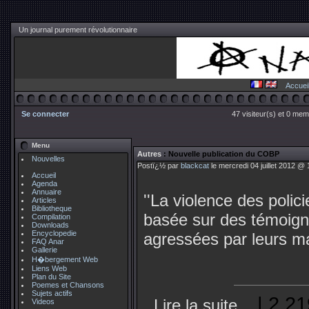
Un journal purement révolutionnaire
Accuei
Se connecter
47 visiteur(s) et 0 mem
Menu
Autres
: Nouvelle publication du COBP
Nouvelles
Postï¿½ par
blackcat
le mercredi 04 juillet 2012 @ 
Accueil
Agenda
Annuaire
''La violence des polic
Articles
Bibliotheque
basée sur des témoign
Compilation
Downloads
Encyclopedie
agressées par leurs ma
FAQ Anar
Gallerie
H�bergement Web
Liens Web
Plan du Site
Poemes et Chansons
Sujets actifs
| 2 21
Lire la suite...
Videos