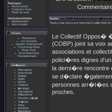
Participez!
Commentaire
Nouvel article
Contactez-Nous
Parler de nous
Utulisateur/Admin
Autres
: Le COBP demande la tenue d�une enq
Administration
Postï¿½ par
blackcat
le mercredi 21 juillet 2010 @ 
Votre compte
Forums
Le Collectif Oppos� �
Resistance
Les Insoumis
(COBP) joint sa voix 
Quebec Underground
Forum Anarchiste
associations et collec
Pirate-Punk
forum Anarchiste
Revolutionnaire
polici�res dignes d'un
Cat�gories
la derni�re rencontr
Alternatives
Anarchisme
se d�clare �galement 
Anglais
Appel
Autres
personnes arr�t�es ou
Citations
�cologie
proches.
International
Millitantisme
Recettes v�g�
Th�orie
Video
Anarkhia
Blackblock