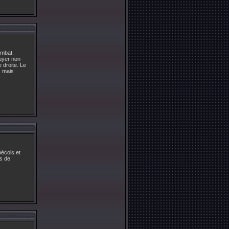
ombat.
puyer non
 droite. Le
, mais
bécois et
rs de