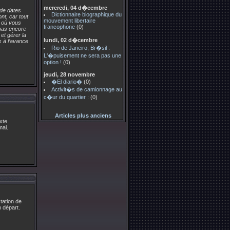
mercredi, 04 d�cembre
 de dates
Dictionnaire biographique du
t, car tout
mouvement libertaire
s où vous
francophone
(0)
 pas encore
et gérer la
lundi, 02 d�cembre
 à l’avance
Rio de Janeiro, Br�sil :
L'�puisement ne sera pas une
option !
(0)
jeudi, 28 novembre
�El diario�
(0)
Activit�s de camionnage au
c�ur du quartier :
(0)
Articles plus anciens
xte
mai.
tation de
n départ.