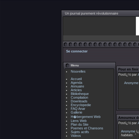
Un journal purement révolutionnaire
Se connecter
Menu
Pour en fini
Nouvelles
Postï¿½ par
Accueil
Agenda
Anonyme
Annuaire
Articles
Bibliotheque
Compilation
Downloads
Encyclopedie
FAQ Anar
Gallerie
H�bergement Web
Amoureux des
Liens Web
Postï¿½ par
Plan du Site
Poemes et Chansons
Anonyme
ï¿
Sujets actifs
habitats. "
Videos