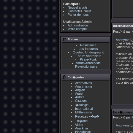
Participez!
Nouvel article
Contactez-Nous
Parler de nous
Utulisateur/Admin
Administration
International
Votre compte
Postï¿½ par
Forums
Anonyme
ï¿
chef ni hiér
Resistance
l'Anarkhia 
Les Insoumis
Quebec Underground
Initiative 
Forum Anarchiste
créateur de
Pirate-Punk
résidence pe
forum Anarchiste
Toulouse. La
Revolutionnaire
musicale (q
compositeur
Cat�gories
Les premier
sortir des n
Alternatives
Anarchisme
Anglais
Appel
Autres
Citations
�cologie
International
Millitantisme
En r�ponse 
Recettes v�g�
Postï¿½ par
Th�orie
Video
Anonyme
ï¿
Anarkhia
Blackblock
Chèr.e.s c