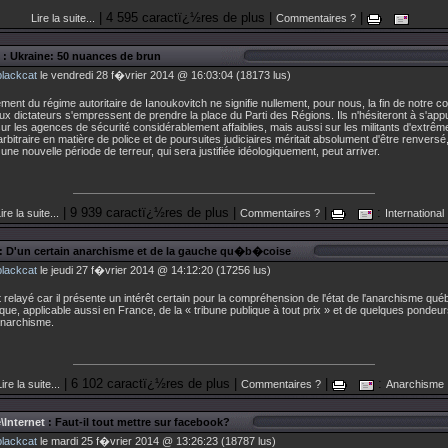
| 4 595 caractï¿½res de plus |
|
Lire la suite...
Commentaires ?
: Ukraine: 50 nuances de brun
blackcat
le vendredi 28 f�vrier 2014 @ 16:03:04 (18173 lus)
ent du régime autoritaire de Ianoukovitch ne signifie nullement, pour nous, la fin de notre c
x dictateurs s'empressent de prendre la place du Parti des Régions. Ils n'hésiteront à s'ap
r les agences de sécurité considérablement affaiblies, mais aussi sur les militants d'extrême
arbitraire en matière de police et de poursuites judiciaires méritait absolument d'être renversé
une nouvelle période de terreur, qui sera justifiée idéologiquement, peut arriver.
| 9 939 caractï¿½res de plus |
|
:
ire la suite...
Commentaires ?
International
: D'un certain anarchisme et de la gauche qu�b�coise
blackcat
le jeudi 27 f�vrier 2014 @ 14:12:20 (17256 lus)
 relayé car il présente un intérêt certain pour la compréhension de l'état de l'anarchisme qué
ique, applicable aussi en France, de la « tribune publique à tout prix » et de quelques pondeu
'anarchisme.
| 6 102 caractï¿½res de plus |
|
:
ire la suite...
Commentaires ?
Anarchisme
\Internet
: Faut-il tout mettre sur facebook?
blackcat
le mardi 25 f�vrier 2014 @ 13:26:23 (18787 lus)