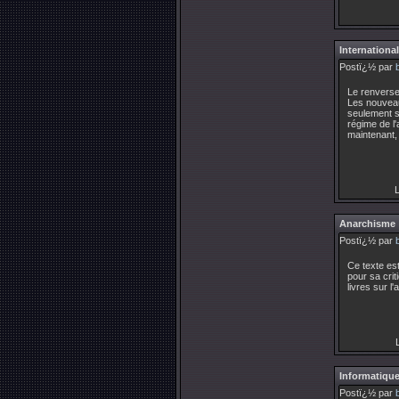
International
Postï¿½ par
Le renversem
Les nouveau
seulement su
régime de l'
maintenant, 
L
Anarchisme
Postï¿½ par
Ce texte est
pour sa crit
livres sur l
L
Informatique
Postï¿½ par