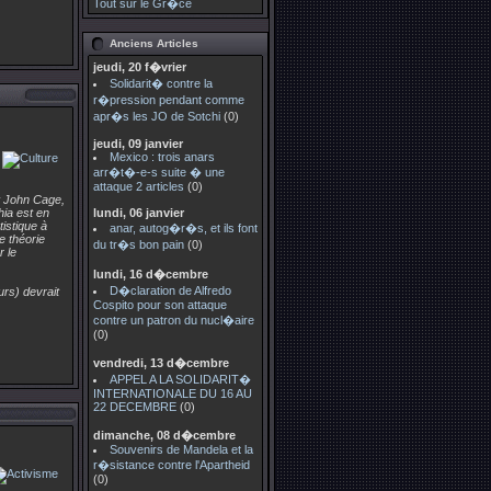
Tout sur le Gr�ce
Anciens Articles
jeudi, 20 f�vrier
Solidarit� contre la
r�pression pendant comme
apr�s les JO de Sotchi
(0)
jeudi, 09 janvier
Mexico : trois anars
arr�t�-e-s suite � une
attaque 2 articles
(0)
t John Cage,
ia est en
lundi, 06 janvier
tistique à
anar, autog�r�s, et ils font
e théorie
du tr�s bon pain
(0)
 le
lundi, 16 d�cembre
D�claration de Alfredo
urs) devrait
Cospito pour son attaque
contre un patron du nucl�aire
(0)
vendredi, 13 d�cembre
APPEL A LA SOLIDARIT�
INTERNATIONALE DU 16 AU
22 DECEMBRE
(0)
dimanche, 08 d�cembre
Souvenirs de Mandela et la
r�sistance contre l'Apartheid
(0)