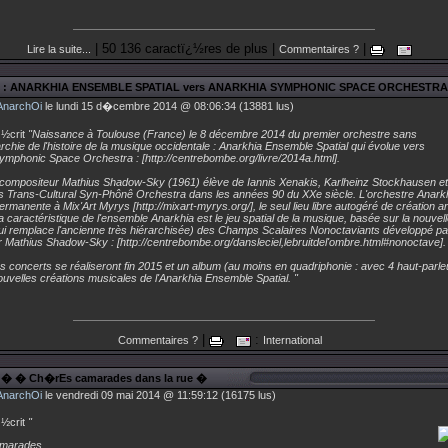
| 50 136 caractï¿½res de plus |
|
Lire la suite...
Commentaires ?
: ANARKHIA ENSEMBLE SPATIAL vers ANARKHIA SYMPHONIC SPACE ORCHESTRA
AnarchOi
le lundi 15 d�cembre 2014 @ 08:06:34 (13881 lus)
½crit
"Naissance à Toulouse (France) le 8 décembre 2014 du premier orchestre sans
archie de l'histoire de la musique occidentale : Anarkhia Ensemble Spatial qui évolue vers
Symphonic Space Orchestra : [http://centrebombe.org/livre/2014a.html].
du compositeur Mathius Shadow-Sky (1961) élève de Iannis Xenakis, Karlheinz Stockhausen e
s Trans-Cultural Syn-Phônê Orchestra dans les années 90 du XXe siècle. L'orchestre Anarkh
rmanente à Mix'Art Myrys [http://mixart-myrys.org/], le seul lieu libre autogéré de création ar
 caractéristique de l'ensemble Anarkhia est le jeu spatial de la musique, basée sur la nouvell
ui remplace l'ancienne très hiérarchisée) des Champs Scalaires Nonoctaviants développé par
 Mathius Shadow-Sky : [http://centrebombe.org/dansleciel,lebruitdel'ombre.html#nonoctave].
s concerts se réaliseront fin 2015 et un album (au moins en quadriphonie : avec 4 haut-parle
ouvelles créations musicales de l'Anarkhia Ensemble Spatial. "
|
:
Commentaires ?
International
� � Ch�rEs camarades dans la rue �
AnarchOi
le vendredi 09 mai 2014 @ 11:59:12 (16175 lus)
½crit
"
amarades,