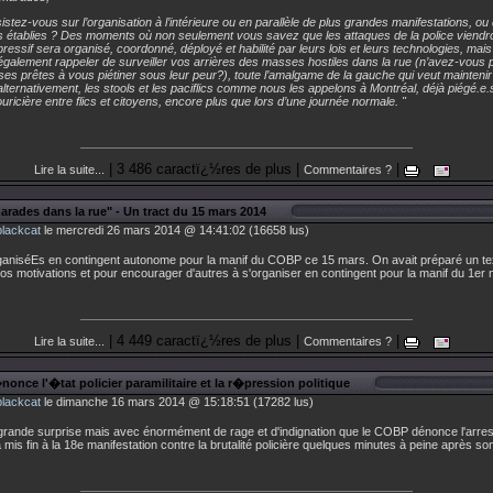
istez-vous sur l’organisation à l’intérieure ou en parallèle de plus grandes manifestations, ou
 établies ? Des moments où non seulement vous savez que les attaques de la police viendron
épressif sera organisé, coordonné, déployé et habilité par leurs lois et leurs technologies, mai
également rappeler de surveiller vos arrières des masses hostiles dans la rue (n’avez-vous
es prêtes à vous piétiner sous leur peur?), toute l’amalgame de la gauche qui veut maintenir 
lternativement, les stools et les
paciflics
comme nous les appelons à Montréal, déjà piégé.e.s
ricière entre flics et
citoyens
, encore plus que lors d’une journée
normale
. "
| 3 486 caractï¿½res de plus |
|
Lire la suite...
Commentaires ?
ades dans la rue" - Un tract du 15 mars 2014
blackcat
le mercredi 26 mars 2014 @ 14:41:02 (16658 lus)
ganiséEs en contingent autonome pour la manif du COBP ce 15 mars. On avait préparé un te
os motivations et pour encourager d'autres à s'organiser en contingent pour la manif du 1er 
| 4 449 caractï¿½res de plus |
|
Lire la suite...
Commentaires ?
nce l'�tat policier paramilitaire et la r�pression politique
blackcat
le dimanche 16 mars 2014 @ 15:18:51 (17282 lus)
grande surprise mais avec énormément de rage et d'indignation que le COBP dénonce l'arres
mis fin à la 18e manifestation contre la brutalité policière quelques minutes à peine après so