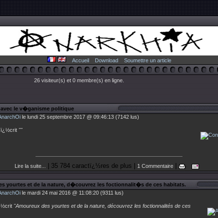
Accueil
Download
Soumettre un article
26 visiteur(s) et 0 membre(s) en ligne.
r avec le v�ganisme politique
AnarchOi
le lundi 25 septembre 2017 @ 09:46:13 (7142 lus)
ï¿½crit
""
| 35 784 caractï¿½res de plus |
|
Lire la suite...
1 Commentaire
 yourtes et de la nature, d�couvrez les foctionnalit�s de ces habitats.
AnarchOi
le mardi 24 mai 2016 @ 11:08:20 (9311 lus)
½crit
"Amoureux des yourtes et de la nature, découvrez les foctionnalités de ces