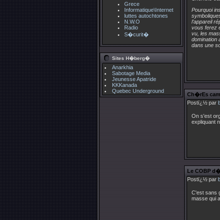
Grece
Informatique\Internet
Pourquoi ins
luttes autochtones
symboliques
N.W.O
l’appareil r
Radio
vous ferez 
vu, les mass
S�curit�
domination a
dans une sou
Sites H�berg�
Anarkhia
Sabotage Media
Jeunesse Apatride
KKKanada
Quebec Underground
Ch�rEs camar
Postï¿½ par
On s'est or
expliquant n
Le COBP d�no
Postï¿½ par
C'est sans 
masse qui a 