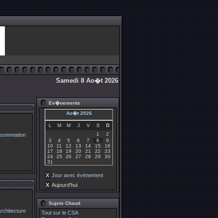
Samedi 8 Ao�t 2026
Ev�nements
Ao�t 2026
L
M
M
J
V
S
D
1
2
3
4
5
6
7
8
9
10
11
12
13
14
15
16
17
18
19
20
21
22
23
24
25
26
27
28
29
30
31
X
Jour avec évènement
X
Aujourd'hui
Sujets Chaud
Tout sur le CSA