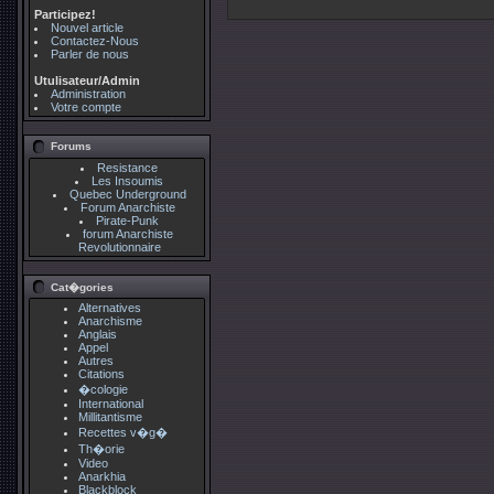
Participez!
Nouvel article
Contactez-Nous
Parler de nous
Utulisateur/Admin
Administration
Votre compte
Forums
Resistance
Les Insoumis
Quebec Underground
Forum Anarchiste
Pirate-Punk
forum Anarchiste
Revolutionnaire
Cat�gories
Alternatives
Anarchisme
Anglais
Appel
Autres
Citations
�cologie
International
Millitantisme
Recettes v�g�
Th�orie
Video
Anarkhia
Blackblock