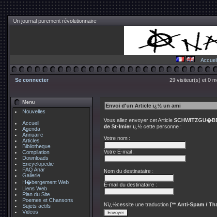
Un journal purement révolutionnaire
Accuei
Se connecter
29 visiteur(s) et 0 
Menu
Envoi d'un Article ï¿½ un ami
Nouvelles
Vous allez envoyer cet Article
SCHWITZGU�BEL 
Accueil
de St-Imier
ï¿½ cette personne :
Agenda
Annuaire
Votre nom :
Articles
Bibliotheque
Votre E-mail :
Compilation
Downloads
Encyclopedie
FAQ Anar
Nom du destinataire :
Gallerie
H�bergement Web
E-mail du destinataire :
Liens Web
Plan du Site
Poemes et Chansons
Nï¿½cessite une traduction
[** Anti-Spam / Tha
Sujets actifs
Videos