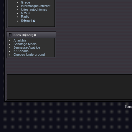
Grece
Informatique\Internet
luttes autochtones
N.W.O
Radio
S�curit�
Sites H�berg�
Anarkhia
Sabotage Media
Jeunesse Apatride
KKKanada
Quebec Underground
Temp