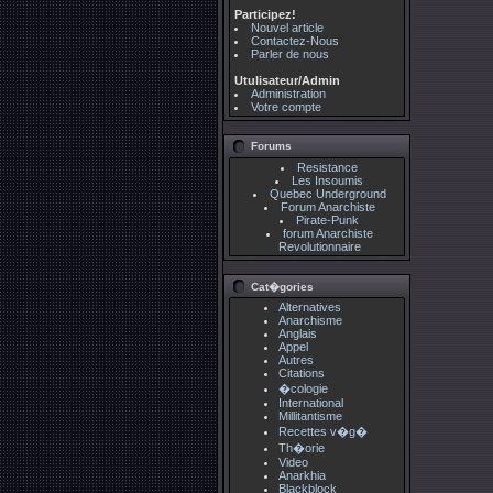
Participez!
Nouvel article
Contactez-Nous
Parler de nous
Utulisateur/Admin
Administration
Votre compte
Forums
Resistance
Les Insoumis
Quebec Underground
Forum Anarchiste
Pirate-Punk
forum Anarchiste
Revolutionnaire
Cat�gories
Alternatives
Anarchisme
Anglais
Appel
Autres
Citations
�cologie
International
Millitantisme
Recettes v�g�
Th�orie
Video
Anarkhia
Blackblock