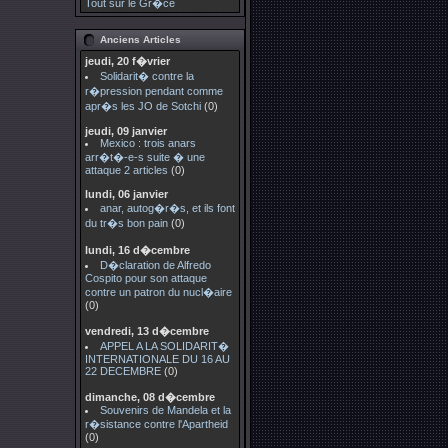
Tout sur le Gr�ce
Anciens Articles
jeudi, 20 f�vrier
Solidarit� contre la
r�pression pendant comme
apr�s les JO de Sotchi
(0)
jeudi, 09 janvier
Mexico : trois anars
arr�t�-e-s suite � une
attaque 2 articles
(0)
lundi, 06 janvier
anar, autog�r�s, et ils font
du tr�s bon pain
(0)
lundi, 16 d�cembre
D�claration de Alfredo
Cospito pour son attaque
contre un patron du nucl�aire
(0)
vendredi, 13 d�cembre
APPEL A LA SOLIDARIT�
INTERNATIONALE DU 16 AU
22 DECEMBRE
(0)
dimanche, 08 d�cembre
Souvenirs de Mandela et la
r�sistance contre l'Apartheid
(0)