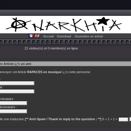
Accueil
Download
Soumettre un article
21 visiteur(s) et 0 membre(s) en ligne.
un Article ï¿½ un ami
 envoyer cet Article
RAPACES en musique
ï¿½ cette personne :
:
l :
tinataire :
estinataire :
te une traduction
[** Anti-Spam / Thank to reply to the question : **]
6 + 1 + 1 =