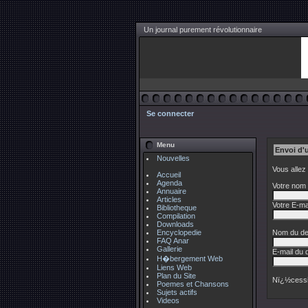
Un journal purement révolutionnaire
Se connecter
Menu
Envoi d'
Nouvelles
Vous allez
Accueil
Agenda
Votre nom 
Annuaire
Articles
Votre E-mai
Bibliotheque
Compilation
Downloads
Encyclopedie
Nom du des
FAQ Anar
Gallerie
E-mail du d
H�bergement Web
Liens Web
Plan du Site
Nï¿½cessi
Poemes et Chansons
Sujets actifs
Videos