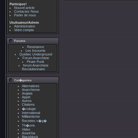
Participez!
Nouvel article
Contactez-Nous
Parler de nous
Utulisateur/Admin
Administration
Votre compte
Forums
Resistance
Les Insoumis
Quebec Underground
Forum Anarchiste
Pirate-Punk
forum Anarchiste
Revolutionnaire
Cat�gories
Alternatives
Anarchisme
Anglais
Appel
Autres
Citations
�cologie
International
Millitantisme
Recettes v�g�
Th�orie
Video
Anarkhia
Blackblock