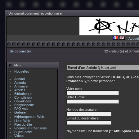
Un journal purement révolutionnaire
Accuei
Se connecter
32 visiteur(s) et 0 mem
Menu
Envoi d'un Article ï¿½ un ami
Nouvelles
Vous allez envoyer cet Article
DEJACQUE (Joseph
Accueil
Proudhon
ï¿½ cette personne :
Agenda
Annuaire
Votre nom :
Articles
Bibliotheque
Votre E-mail :
Compilation
Downloads
Encyclopedie
FAQ Anar
Nom du destinataire :
Gallerie
H�bergement Web
E-mail du destinataire :
Liens Web
Plan du Site
Poemes et Chansons
Nï¿½cessite une traduction
[** Anti-Spam / Tha
Sujets actifs
Videos