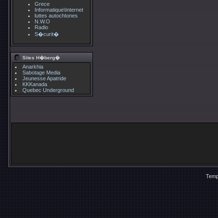
Grece
Informatique\Internet
luttes autochtones
N.W.O
Radio
S�curit�
Sites H�berg�
Anarkhia
Sabotage Media
Jeunesse Apatride
KKKanada
Quebec Underground
Temp