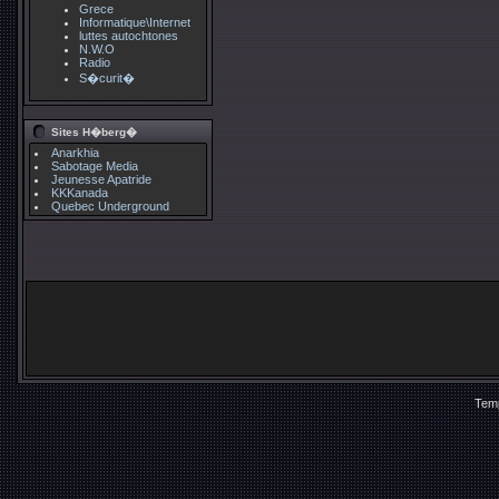
Grece
Informatique\Internet
luttes autochtones
N.W.O
Radio
S�curit�
Sites H�berg�
Anarkhia
Sabotage Media
Jeunesse Apatride
KKKanada
Quebec Underground
Temp