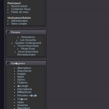
Participez!
Nouvel article
Contactez-Nous
Parler de nous
Utulisateur/Admin
Administration
Votre compte
Forums
Resistance
Les Insoumis
Quebec Underground
Forum Anarchiste
Pirate-Punk
forum Anarchiste
Revolutionnaire
Cat�gories
Alternatives
Anarchisme
Anglais
Appel
Autres
Citations
�cologie
International
Millitantisme
Recettes v�g�
Th�orie
Video
Anarkhia
Blackblock