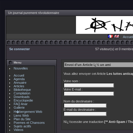
Un journal purement révolutionnaire
Accuei
Se connecter
57 visiteur(s) et 0 membre
Menu
Envoi d'un Article ï¿½ un ami
Nouvelles
Vous allez envoyer cet Article
Les luttes antic
Accueil
Agenda
Votre nom :
Annuaire
Articles
Votre E-mail :
Bibliotheque
Compilation
Downloads
Encyclopedie
Nom du destinataire :
FAQ Anar
Gallerie
E-mail du destinataire :
H�bergement Web
Liens Web
Plan du Site
Nï¿½cessite une traduction
[** Anti-Spam / Tha
Poemes et Chansons
Sujets actifs
Videos