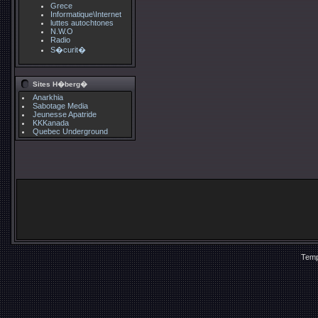
Grece
Informatique\Internet
luttes autochtones
N.W.O
Radio
S�curit�
Sites H�berg�
Anarkhia
Sabotage Media
Jeunesse Apatride
KKKanada
Quebec Underground
Temp