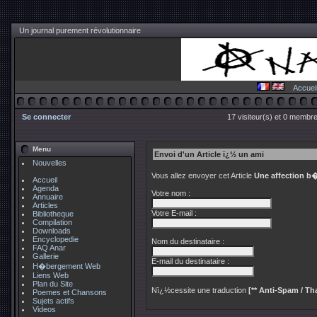
Un journal purement révolutionnaire
Accuei
Se connecter
17 visiteur(s) et 0 membre
Menu
Envoi d'un Article ï¿½ un ami
Nouvelles
Vous allez envoyer cet Article
Une affection b�
Accueil
Agenda
Votre nom :
Annuaire
Articles
Votre E-mail :
Bibliotheque
Compilation
Downloads
Encyclopedie
Nom du destinataire :
FAQ Anar
Gallerie
E-mail du destinataire :
H�bergement Web
Liens Web
Plan du Site
Nï¿½cessite une traduction
[** Anti-Spam / Tha
Poemes et Chansons
Sujets actifs
Videos