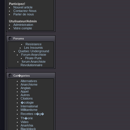
Participez!
Nouvel article
Contactez-Nous
Parler de nous
Utulisateur/Admin
Administration
Votre compte
Forums
Resistance
Les Insoumis
Quebec Underground
Forum Anarchiste
Pirate-Punk
forum Anarchiste
Revolutionnaire
Cat�gories
Alternatives
Anarchisme
Anglais
Appel
Autres
Citations
�cologie
International
Millitantisme
Recettes v�g�
Th�orie
Video
Anarkhia
Blackblock