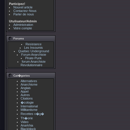
Participez!
Nouvel article
Contactez-Nous
Parler de nous
Utulisateur/Admin
Administration
Votre compte
Forums
Resistance
Les Insoumis
Quebec Underground
Forum Anarchiste
Pirate-Punk
forum Anarchiste
Revolutionnaire
Cat�gories
Alternatives
Anarchisme
Anglais
Appel
Autres
Citations
�cologie
International
Millitantisme
Recettes v�g�
Th�orie
Video
Anarkhia
Blackblock