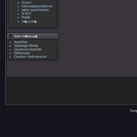
Grece
Informatique\Internet
luttes autochtones
N.W.O
Radio
S�curit�
Sites H�berg�
Anarkhia
Sabotage Media
Jeunesse Apatride
KKKanada
Quebec Underground
Temp