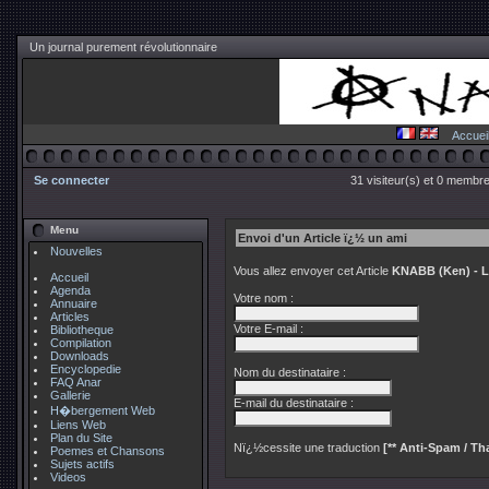
Un journal purement révolutionnaire
Accuei
Se connecter
31 visiteur(s) et 0 membre
Menu
Envoi d'un Article ï¿½ un ami
Nouvelles
Vous allez envoyer cet Article
KNABB (Ken) - La
Accueil
Agenda
Votre nom :
Annuaire
Articles
Votre E-mail :
Bibliotheque
Compilation
Downloads
Encyclopedie
Nom du destinataire :
FAQ Anar
Gallerie
E-mail du destinataire :
H�bergement Web
Liens Web
Plan du Site
Nï¿½cessite une traduction
[** Anti-Spam / Tha
Poemes et Chansons
Sujets actifs
Videos