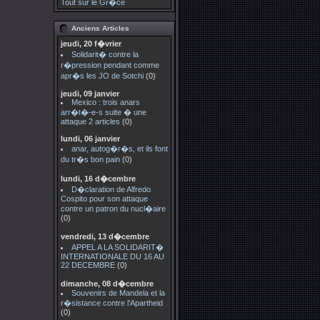
Tout sur le Gr�ce
Anciens Articles
jeudi, 20 f�vrier
Solidarit� contre la
r�pression pendant comme
apr�s les JO de Sotchi
(0)
jeudi, 09 janvier
Mexico : trois anars
arr�t�-e-s suite � une
attaque 2 articles
(0)
lundi, 06 janvier
anar, autog�r�s, et ils font
du tr�s bon pain
(0)
lundi, 16 d�cembre
D�claration de Alfredo
Cospito pour son attaque
contre un patron du nucl�aire
(0)
vendredi, 13 d�cembre
APPEL A LA SOLIDARIT�
INTERNATIONALE DU 16 AU
22 DECEMBRE
(0)
dimanche, 08 d�cembre
Souvenirs de Mandela et la
r�sistance contre l'Apartheid
(0)