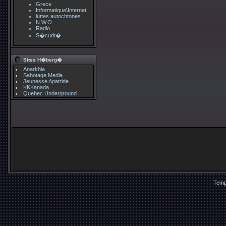
Grece
Informatique\Internet
luttes autochtones
N.W.O
Radio
S�curit�
Sites H�berg�
Anarkhia
Sabotage Media
Jeunesse Apatride
KKKanada
Quebec Underground
Temp