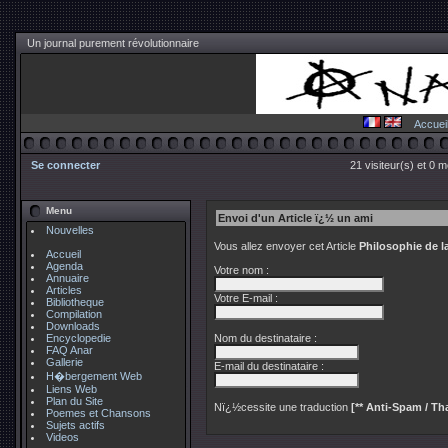
Un journal purement révolutionnaire
Accuei
Se connecter
21 visiteur(s) et 0 
Menu
Envoi d'un Article ï¿½ un ami
Nouvelles
Vous allez envoyer cet Article
Philosophie de l
Accueil
Agenda
Votre nom :
Annuaire
Articles
Votre E-mail :
Bibliotheque
Compilation
Downloads
Encyclopedie
Nom du destinataire :
FAQ Anar
Gallerie
E-mail du destinataire :
H�bergement Web
Liens Web
Plan du Site
Nï¿½cessite une traduction
[** Anti-Spam / Tha
Poemes et Chansons
Sujets actifs
Videos