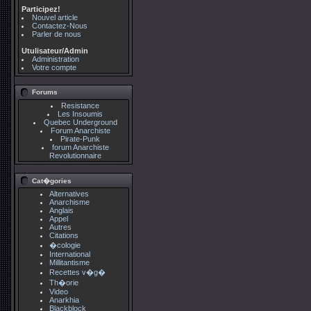
Participez!
Nouvel article
Contactez-Nous
Parler de nous
Utulisateur/Admin
Administration
Votre compte
Forums
Resistance
Les Insoumis
Quebec Underground
Forum Anarchiste
Pirate-Punk
forum Anarchiste
Revolutionnaire
Cat�gories
Alternatives
Anarchisme
Anglais
Appel
Autres
Citations
�cologie
International
Millitantisme
Recettes v�g�
Th�orie
Video
Anarkhia
Blackblock