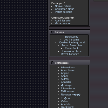
Participez!
Nouvel article
Contactez-Nous
Parler de nous
Utulisateur/Admin
Administration
Votre compte
Forums
Resistance
Les Insoumis
Quebec Underground
Forum Anarchiste
Pirate-Punk
forum Anarchiste
Revolutionnaire
Cat�gories
Alternatives
Anarchisme
Anglais
Appel
Autres
Citations
�cologie
International
Millitantisme
Recettes v�g�
Th�orie
Video
Anarkhia
Blackblock