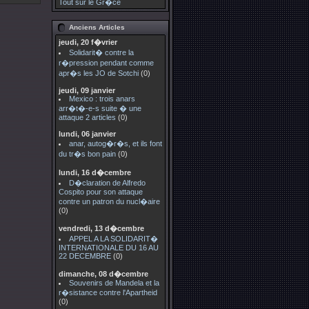
Tout sur le Gr�ce
Anciens Articles
jeudi, 20 f�vrier
Solidarit� contre la
r�pression pendant comme
apr�s les JO de Sotchi
(0)
jeudi, 09 janvier
Mexico : trois anars
arr�t�-e-s suite � une
attaque 2 articles
(0)
lundi, 06 janvier
anar, autog�r�s, et ils font
du tr�s bon pain
(0)
lundi, 16 d�cembre
D�claration de Alfredo
Cospito pour son attaque
contre un patron du nucl�aire
(0)
vendredi, 13 d�cembre
APPEL A LA SOLIDARIT�
INTERNATIONALE DU 16 AU
22 DECEMBRE
(0)
dimanche, 08 d�cembre
Souvenirs de Mandela et la
r�sistance contre l'Apartheid
(0)