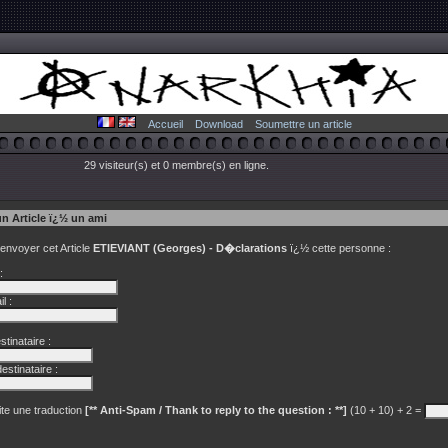
Accueil
Download
Soumettre un article
29 visiteur(s) et 0 membre(s) en ligne.
un Article ï¿½ un ami
 envoyer cet Article
ETIEVIANT (Georges) - D�clarations
ï¿½ cette personne :
:
l :
tinataire :
estinataire :
te une traduction
[** Anti-Spam / Thank to reply to the question : **]
(10 + 10) + 2 =