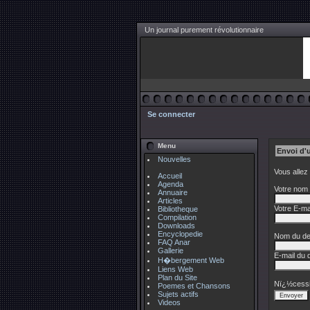
Un journal purement révolutionnaire
Se connecter
Menu
Envoi d'
Nouvelles
Vous allez
Accueil
Agenda
Votre nom 
Annuaire
Articles
Votre E-mai
Bibliotheque
Compilation
Downloads
Encyclopedie
Nom du des
FAQ Anar
Gallerie
E-mail du d
H�bergement Web
Liens Web
Plan du Site
Nï¿½cessi
Poemes et Chansons
Sujets actifs
Videos