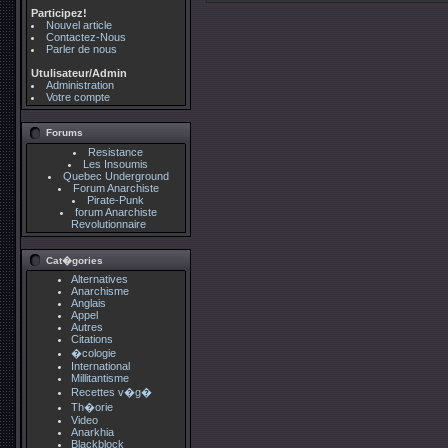
Participez!
Nouvel article
Contactez-Nous
Parler de nous
Utulisateur/Admin
Administration
Votre compte
Forums
Resistance
Les Insoumis
Quebec Underground
Forum Anarchiste
Pirate-Punk
forum Anarchiste
Revolutionnaire
Cat�gories
Alternatives
Anarchisme
Anglais
Appel
Autres
Citations
�cologie
International
Millitantisme
Recettes v�g�
Th�orie
Video
Anarkhia
Blackblock