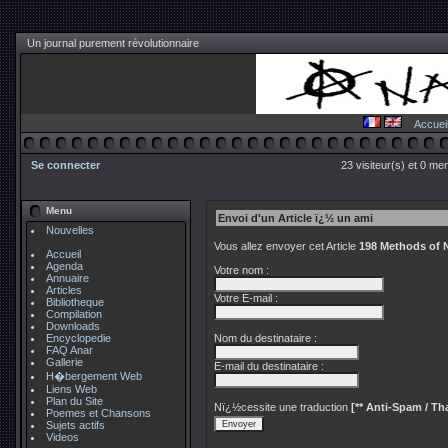
Un journal purement révolutionnaire
Accuei
Se connecter
23 visiteur(s) et 0 me
Menu
Envoi d'un Article ï¿½ un ami
Nouvelles
Vous allez envoyer cet Article
198 Methods of 
Accueil
Agenda
Votre nom :
Annuaire
Articles
Votre E-mail :
Bibliotheque
Compilation
Downloads
Encyclopedie
Nom du destinataire :
FAQ Anar
Gallerie
E-mail du destinataire :
H�bergement Web
Liens Web
Plan du Site
Nï¿½cessite une traduction
[** Anti-Spam / Tha
Poemes et Chansons
Sujets actifs
Videos