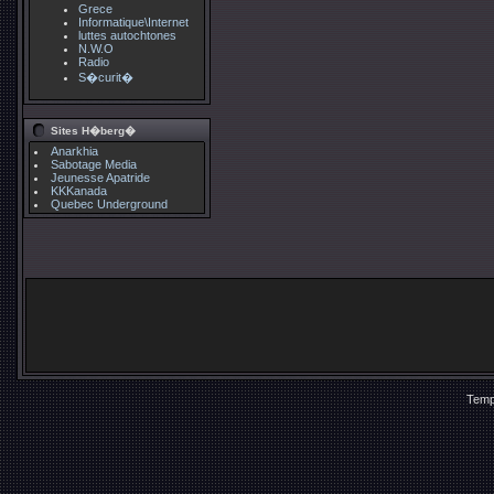
Grece
Informatique\Internet
luttes autochtones
N.W.O
Radio
S�curit�
Sites H�berg�
Anarkhia
Sabotage Media
Jeunesse Apatride
KKKanada
Quebec Underground
Temp