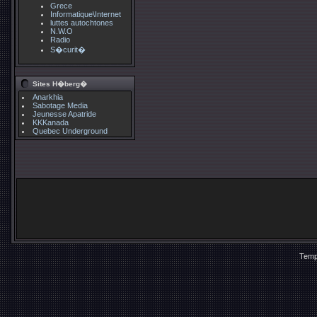
Grece
Informatique\Internet
luttes autochtones
N.W.O
Radio
S�curit�
Sites H�berg�
Anarkhia
Sabotage Media
Jeunesse Apatride
KKKanada
Quebec Underground
Temp