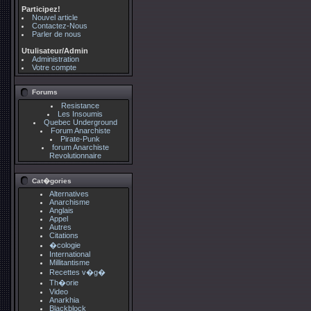
Participez!
Nouvel article
Contactez-Nous
Parler de nous
Utulisateur/Admin
Administration
Votre compte
Forums
Resistance
Les Insoumis
Quebec Underground
Forum Anarchiste
Pirate-Punk
forum Anarchiste
Revolutionnaire
Cat�gories
Alternatives
Anarchisme
Anglais
Appel
Autres
Citations
�cologie
International
Millitantisme
Recettes v�g�
Th�orie
Video
Anarkhia
Blackblock