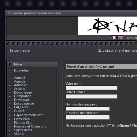
Un journal purement révolutionnaire
Accuei
Se connecter
21 visiteur(s) et 0 membre
Menu
Envoi d'un Article ï¿½ un ami
Nouvelles
Vous allez envoyer cet Article
MALATESTA (Erri
Accueil
Agenda
Votre nom :
Annuaire
Articles
Votre E-mail :
Bibliotheque
Compilation
Downloads
Encyclopedie
Nom du destinataire :
FAQ Anar
Gallerie
E-mail du destinataire :
H�bergement Web
Liens Web
Plan du Site
Nï¿½cessite une traduction
[** Anti-Spam / Tha
Poemes et Chansons
Sujets actifs
Videos