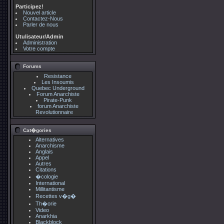
Participez!
Nouvel article
Contactez-Nous
Parler de nous
Utulisateur/Admin
Administration
Votre compte
Forums
Resistance
Les Insoumis
Quebec Underground
Forum Anarchiste
Pirate-Punk
forum Anarchiste
Revolutionnaire
Cat�gories
Alternatives
Anarchisme
Anglais
Appel
Autres
Citations
�cologie
International
Millitantisme
Recettes v�g�
Th�orie
Video
Anarkhia
Blackblock