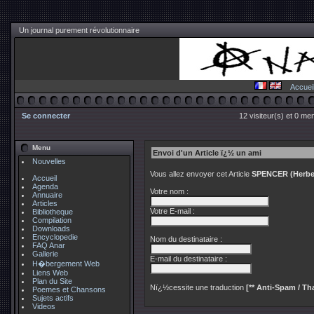
Un journal purement révolutionnaire
Accuei
Se connecter
12 visiteur(s) et 0 me
Menu
Envoi d'un Article ï¿½ un ami
Nouvelles
Vous allez envoyer cet Article
SPENCER (Herbert
Accueil
Agenda
Votre nom :
Annuaire
Articles
Votre E-mail :
Bibliotheque
Compilation
Downloads
Encyclopedie
Nom du destinataire :
FAQ Anar
Gallerie
E-mail du destinataire :
H�bergement Web
Liens Web
Plan du Site
Nï¿½cessite une traduction
[** Anti-Spam / Tha
Poemes et Chansons
Sujets actifs
Videos