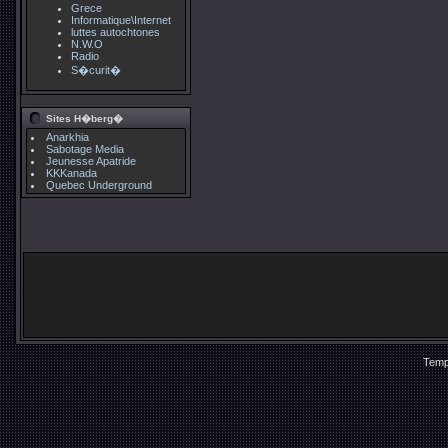
Grece
Informatique\Internet
luttes autochtones
N.W.O
Radio
S�curit�
Sites H�berg�
Anarkhia
Sabotage Media
Jeunesse Apatride
KKKanada
Quebec Underground
Temp