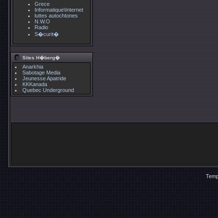
Grece
Informatique\Internet
luttes autochtones
N.W.O
Radio
S�curit�
Sites H�berg�
Anarkhia
Sabotage Media
Jeunesse Apatride
KKKanada
Quebec Underground
Temp