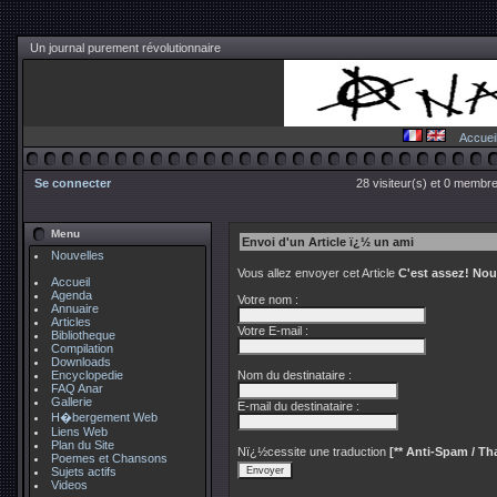
Un journal purement révolutionnaire
Accuei
Se connecter
28 visiteur(s) et 0 membre
Menu
Envoi d'un Article ï¿½ un ami
Nouvelles
Vous allez envoyer cet Article
C'est assez! Nou
Accueil
Agenda
Votre nom :
Annuaire
Articles
Votre E-mail :
Bibliotheque
Compilation
Downloads
Encyclopedie
Nom du destinataire :
FAQ Anar
Gallerie
E-mail du destinataire :
H�bergement Web
Liens Web
Plan du Site
Nï¿½cessite une traduction
[** Anti-Spam / Tha
Poemes et Chansons
Sujets actifs
Videos