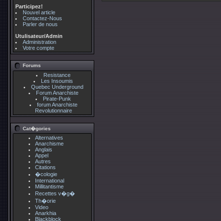
Participez!
Nouvel article
Contactez-Nous
Parler de nous
Utulisateur/Admin
Administration
Votre compte
Forums
Resistance
Les Insoumis
Quebec Underground
Forum Anarchiste
Pirate-Punk
forum Anarchiste
Revolutionnaire
Cat�gories
Alternatives
Anarchisme
Anglais
Appel
Autres
Citations
�cologie
International
Millitantisme
Recettes v�g�
Th�orie
Video
Anarkhia
Blackblock