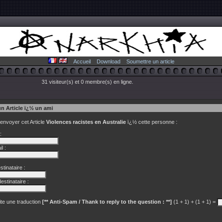
Accueil
Download
Soumettre un article
31 visiteur(s) et 0 membre(s) en ligne.
un Article ï¿½ un ami
 envoyer cet Article
Violences racistes en Australie
ï¿½ cette personne :
:
l :
tinataire :
estinataire :
te une traduction
[** Anti-Spam / Thank to reply to the question : **]
(1 + 1) + (1 + 1) =