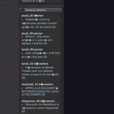
Tout sur le Gr�ce
Anciens Articles
jeudi, 20 f�vrier
Solidarit� contre la
r�pression pendant comme
apr�s les JO de Sotchi
(0)
jeudi, 09 janvier
Mexico : trois anars
arr�t�-e-s suite � une
attaque 2 articles
(0)
lundi, 06 janvier
anar, autog�r�s, et ils font
du tr�s bon pain
(0)
lundi, 16 d�cembre
D�claration de Alfredo
Cospito pour son attaque
contre un patron du nucl�aire
(0)
vendredi, 13 d�cembre
APPEL A LA SOLIDARIT�
INTERNATIONALE DU 16 AU
22 DECEMBRE
(0)
dimanche, 08 d�cembre
Souvenirs de Mandela et la
r�sistance contre l'Apartheid
(0)