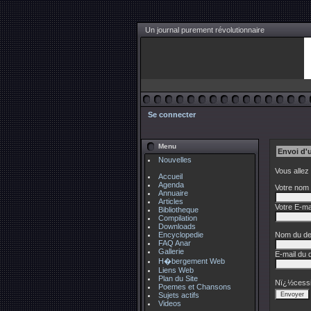
Un journal purement révolutionnaire
Se connecter
Menu
Envoi d'
Nouvelles
Vous allez
Accueil
Agenda
Votre nom 
Annuaire
Articles
Votre E-mai
Bibliotheque
Compilation
Downloads
Encyclopedie
Nom du des
FAQ Anar
Gallerie
E-mail du d
H�bergement Web
Liens Web
Plan du Site
Nï¿½cessi
Poemes et Chansons
Sujets actifs
Videos