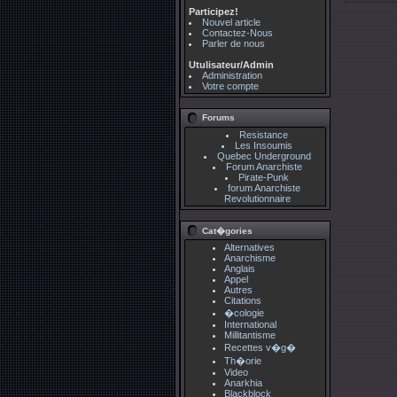
Participez!
Nouvel article
Contactez-Nous
Parler de nous
Utulisateur/Admin
Administration
Votre compte
Forums
Resistance
Les Insoumis
Quebec Underground
Forum Anarchiste
Pirate-Punk
forum Anarchiste
Revolutionnaire
Cat�gories
Alternatives
Anarchisme
Anglais
Appel
Autres
Citations
�cologie
International
Millitantisme
Recettes v�g�
Th�orie
Video
Anarkhia
Blackblock